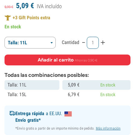
5,
09
€
IVA incluído
5,
99
€
+
3
Gift Points extra
En stock
-
+
Cantidad
Talla: 11L
Añadir al carrito
·
Ahorras 0,90 €
Todas las combinaciones posibles:
Talla: 11L
5,
09
€
En stock
Talla: 15L
6,
79
€
En stock
Entrega rápida
a EE.UU.
Envío gratis*
*Envío gratis a partir de un importe mínimo de pedido.
Más información