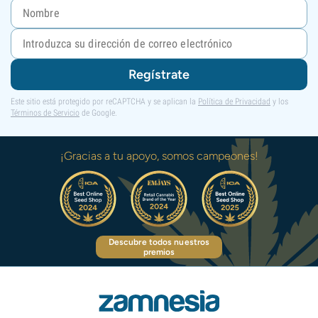
Regístrate
Este sitio está protegido por reCAPTCHA y se aplican la
Política de Privacidad
y los
Términos de Servicio
de Google.
¡Gracias a tu apoyo, somos campeones!
Descubre todos nuestros
premios