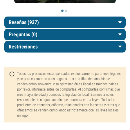
Reseñas (937)
Preguntas
(0)
Restricciones
Todos los productos están pensados exclusivamente para fines legales
y no para consumo o usos ilegales. Las semillas de cannabis se
venden como souvenirs, y su germinación es ilegal en muchos países—
por favor, infórmate antes de comprarlas. Al comprarlas confirmas que
eres mayor de edad y conoces la legislación local. Zamnesia no es
responsable de ninguna acción que incumpla estas leyes. Todos los
productos de cannabis, cáñamo, relacionados con las setas y otros que
ofrecemos se venden cumpliendo estrictamente con las leyes locales
en vigor.