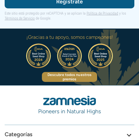
Regístrate
Este sitio está protegido por reCAPTCHA y se aplican la
Política de Privacidad
y los
Términos de Servicio
de Google.
¡Gracias a tu apoyo, somos campeones!
Descubre todos nuestros
premios
Pioneers in Natural Highs
Categorías