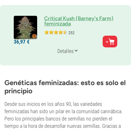
Critical Kush (Barney's Farm)
feminizada
252
Padres
36,
97
€
Critical Mass x O.G. Kush
Genética
Detalles
100% Indica
Periodo De Floración
7-8 semanas
THC
25%
Genéticas feminizadas: esto es solo el
CBD
principio
2%
Tipo de floración
Fotoperiódica
Desde sus inicios en los años 90, las variedades
feminizadas han sido un pilar en la comunidad cannábica.
Pero los principales bancos de semillas no pierden el
tiempo a la hora de desarrollar nuevas semillas. Gracias a