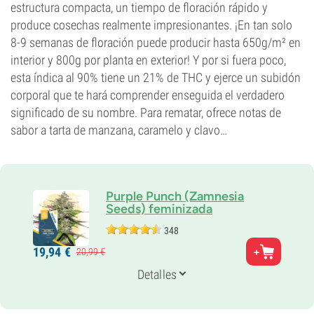
estructura compacta, un tiempo de floración rápido y
produce cosechas realmente impresionantes. ¡En tan solo
8-9 semanas de floración puede producir hasta 650g/m² en
interior y 800g por planta en exterior! Y por si fuera poco,
esta índica al 90% tiene un 21% de THC y ejerce un subidón
corporal que te hará comprender enseguida el verdadero
significado de su nombre. Para rematar, ofrece notas de
sabor a tarta de manzana, caramelo y clavo…
Purple Punch (Zamnesia
Seeds) feminizada
348
Padres
19,
94
€
20,
99
€
Granddaddy Purple x Larry OG
Genética
Detalles
90% Indica /
10% Sativa
Periodo De Floración
7-8 semanas