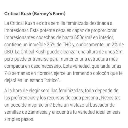
THC
21%
Critical Kush (Barney’s Farm)
CBD
0-1%
La Critical Kush es otra semilla feminizada destinada a
Tipo de floración
impresionar. Esta potente cepa es capaz de proporcionar
Fotoperiódica
impresionantes cosechas de hasta 650g/m² en interior,
contiene un increíble 25% de THC y, curiosamente, un 2% de
CBD
. La Critical Kush puede alcanzar una altura de unos 2m,
pero puede entrenarse para mantener una estructura más
compacta en caso necesario. Esta variedad, que tarda unas
7-8 semanas en florecer, ejerce un tremendo colocón que te
dejará en un estado "crítico".
A la hora de elegir semillas feminizadas, todo depende de
las preferencias y los recursos de cada persona ¿Necesitas
un poco de inspiración? Echa un vistazo al buscador de
semillas de Zamnesia y encuentra tu variedad ideal en seis
simples pasos.