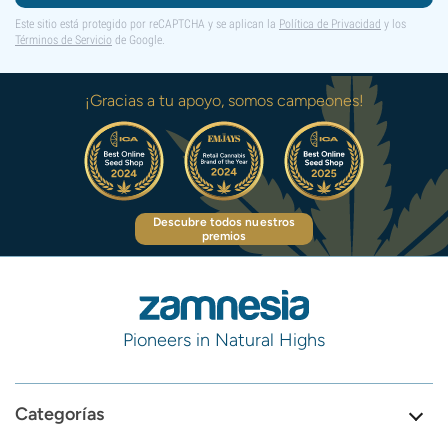
Este sitio está protegido por reCAPTCHA y se aplican la
Política de Privacidad
y los
Términos de Servicio
de Google.
¡Gracias a tu apoyo, somos campeones!
Descubre todos nuestros
premios
Pioneers in Natural Highs
Categorías