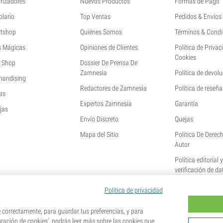
rizadores
Nuevos Productos
Formas de Pago
olario
Top Ventas
Pedidos & Envíos
tshop
Quiénes Somos
Términos & Condi
s Mágicas
Opiniones de Clientes
Política de Privac
Cookies
 Shop
Dossier De Prensa De
Zamnesia
Política de devol
handising
Redactores de Zamnesia
Política de reseña
as
Expertos Zamnesia
Garantía
jas
Envío Discreto
Quejas
Mapa del Sitio
Política De Derec
Autor
Política editorial 
verificación de da
Política de privacidad
orrectamente, para guardar tus preferencias, y para
uración de cookies', podrás leer más sobre las cookies que