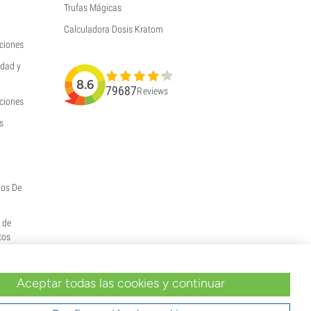
Trufas Mágicas
Calculadora Dosis Kratom
ciones
idad y
8.6
79687
Reviews
uciones
s
hos De
y de
tos
Aceptar todas las cookies y continuar