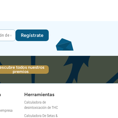
Regístrate
escubre todos nuestros
premios
n
Herramientas
Calculadora de
desintoxicación de THC
a empresa
Calculadora De Setas &