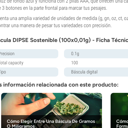
luz de fondo azul y funciona con 2 pilas AAA, que ofrecen una ca
e 3 botones en la parte frontal para marcar tus pesajes.
enta una amplia variedad de unidades de medida (g, gn, oz, ct, o
ntrar una manera de pesar tus variedades con precisión.
cula DIPSE Sostenible (100x0,01g) - Ficha Técni
Precision
0.1g
Total capacity
100
Tipo
Báscula digital
 información relacionada con este producto:
Cómo Elegir Entre Una Báscula De Gramos
Cómo 
O Miligramos
Form