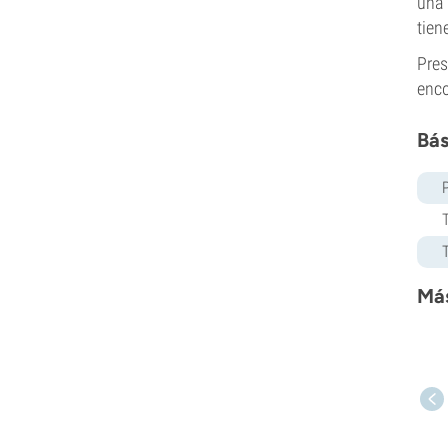
una 
tien
Pres
enco
Bás
Más