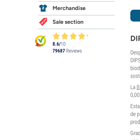
Merchandise
Sale section
DI
8.6/
10
79687
Reviews
Desp
DIPS
biod
sost
La
B
0,00
Esta
de p
prod
Grac