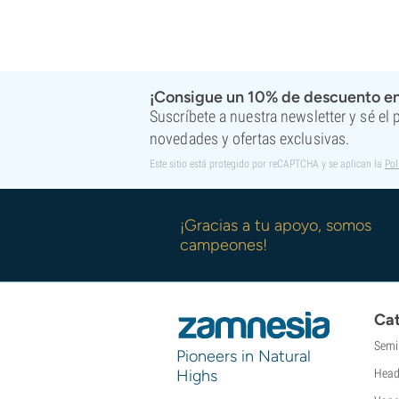
¡Consigue un 10% de descuento en
Suscríbete a nuestra newsletter y sé el
novedades y ofertas exclusivas.
Este sitio está protegido por reCAPTCHA y se aplican la
Pol
¡Gracias a tu apoyo, somos
campeones!
Cat
Semi
Pioneers in Natural
Highs
Head