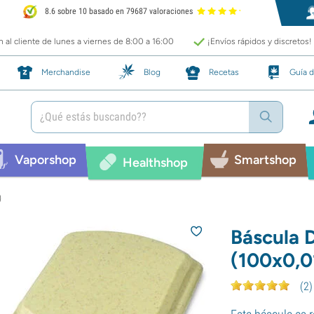
8.6 sobre 10 basado en 79687 valoraciones
 al cliente de lunes a viernes de 8:00 a 16:00
¡Envíos rápidos y discretos!
Merchandise
Blog
Recetas
Guía d
Vaporshop
Smartshop
Healthshop
)
Báscula 
(100x0,0
(
2
)