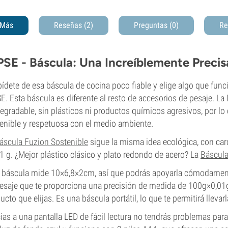
Más
Reseñas (2)
Preguntas
(0)
Re
PSE - Báscula: Una Increíblemente Precis
ídete de esa báscula de cocina poco fiable y elige algo que fun
E. Esta báscula es diferente al resto de accesorios de pesaje. La 
egradable, sin plásticos ni productos químicos agresivos, por lo
enible y respetuosa con el medio ambiente.
áscula Fuzion Sostenible
sigue la misma idea ecológica, con car
1 g. ¿Mejor plástico clásico y plato redondo de acero? La
Báscula
 báscula mide 10×6,8×2cm, así que podrás apoyarla cómodamente
esaje que te proporciona una precisión de medida de 100g×0,01g
ucto que elijas. Es una báscula portátil, lo que te permitirá lleva
ias a una pantalla LED de fácil lectura no tendrás problemas par