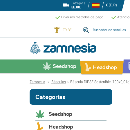
Entregar a
€
(EUR)
EE.UU.
Diversos métodos de pago
Atención
TRIBE
Buscador de semillas
Seedshop
Headshop
Zamnesia
Básculas
Báscula DIPSE Sostenible (100x0,01g
>
>
Categorías
Seedshop
Headshop