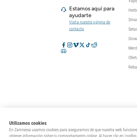
Vapo
Estamos aquí para
Herb
ayudarte
Smar
Visita nuestra página de
contacto
Seta
Grow
Merc
Ofert
Reba
Utilizamos cookies
En Zamnesia usamos cookies para asegurarnos de que nuestra web funcione c
obtener información sobre tu comportamiento online. Al hacer clic en 'config