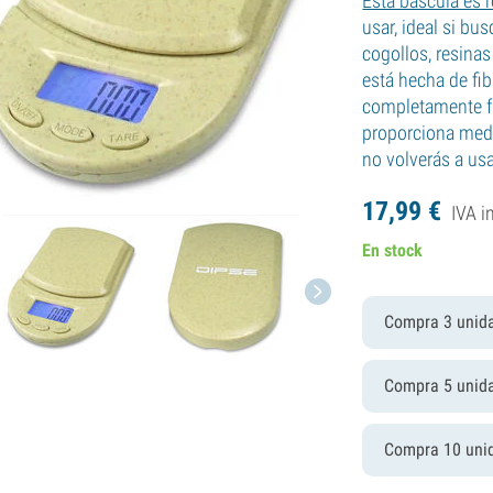
Esta báscula es 
usar, ideal si bu
cogollos, resina
está hecha de fibr
completamente fun
proporciona med
no volverás a usa
17,
99
€
IVA i
En stock
Compra 3 unid
Compra 5 unid
Compra 10 uni