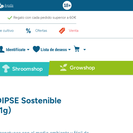
Ayuda
Regalo con cada pedido superior a 60€
e cultivo
Ofertas
Venta
Identifícate
Lista de deseos
Growshop
Shroomshop
DIPSE Sostenible
1g)