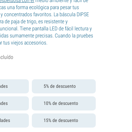
respetuosa con el
medio ambiente y fácil de
scas una forma ecológica para pesar tus
s y concentrados favoritos. La báscula DIPSE
a de paja de trigo, es resistente y
cional. Tiene pantalla LED de fácil lectura y
idas sumamente precisas. Cuando la pruebes
r tus viejos accesorios.
ncluído
ades
5% de descuento
ades
10% de descuento
dades
15% de descuento