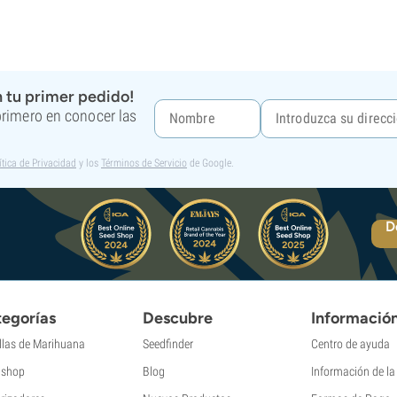
 tu primer pedido!
 primero en conocer las
ítica de Privacidad
y los
Términos de Servicio
de Google.
D
egorías
Descubre
Informació
llas de Marihuana
Seedfinder
Centro de ayuda
shop
Blog
Información de l