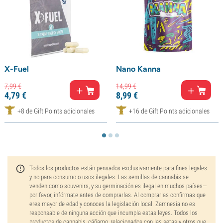
X-Fuel
Nano Kanna
7,
99
€
14,
99
€
4,
79
€
8,
99
€
+8 de Gift Points adicionales
+16 de Gift Points adicionales
Todos los productos están pensados exclusivamente para fines legales
y no para consumo o usos ilegales. Las semillas de cannabis se
venden como souvenirs, y su germinación es ilegal en muchos países—
por favor, infórmate antes de comprarlas. Al comprarlas confirmas que
eres mayor de edad y conoces la legislación local. Zamnesia no es
responsable de ninguna acción que incumpla estas leyes. Todos los
productos de cannabis, cáñamo, relacionados con las setas y otros que