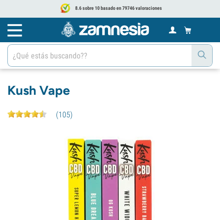
8.6 sobre 10 basado en 79746 valoraciones
Kush Vape
(
105
)