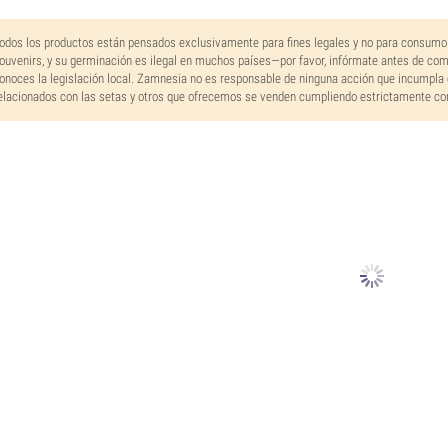
odos los productos están pensados exclusivamente para fines legales y no para consumo
ouvenirs, y su germinación es ilegal en muchos países—por favor, infórmate antes de co
onoces la legislación local. Zamnesia no es responsable de ninguna acción que incumpla 
elacionados con las setas y otros que ofrecemos se venden cumpliendo estrictamente con 