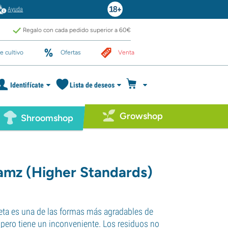
Ayuda
Regalo con cada pedido superior a 60€
e cultivo
Ofertas
Venta
Identifícate
Lista de deseos
Growshop
Shroomshop
amz (Higher Standards)
ta es una de las formas más agradables de
 pero tiene un inconveniente. Los residuos no