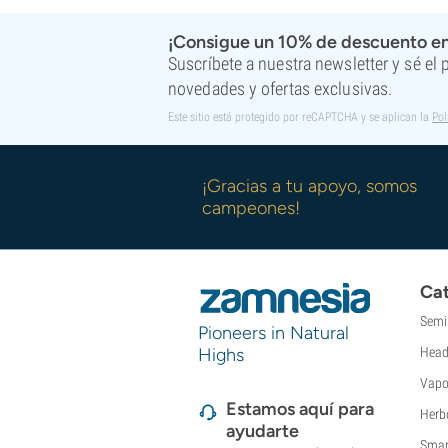
¡Consigue un 10% de descuento en
Suscríbete a nuestra newsletter y sé el
novedades y ofertas exclusivas.
Este sitio está protegido por reCAPTCHA y se aplican la
Pol
¡Gracias a tu apoyo, somos
campeones!
Cat
Semi
Pioneers in Natural
Highs
Head
Vapo
Estamos aquí para
Herb
ayudarte
Smar