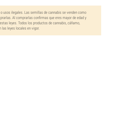
 o usos ilegales. Las semillas de cannabis se venden como
mprarlas. Al comprarlas confirmas que eres mayor de edad y
estas leyes. Todos los productos de cannabis, cáñamo,
las leyes locales en vigor.