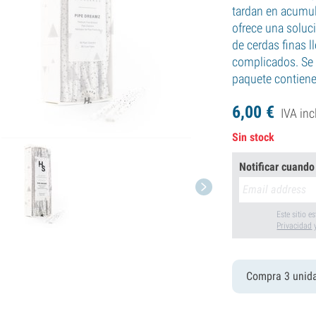
tardan en acumul
ofrece una soluc
de cerdas finas 
complicados. Se p
paquete contiene
6,
00
€
IVA inc
Sin stock
Notificar cuando
Este sitio 
Privacidad
Compra 3 unid