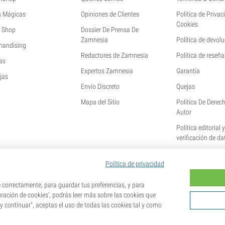
s Mágicas
Opiniones de Clientes
Política de Privac
Cookies
 Shop
Dossier De Prensa De
Zamnesia
Política de devol
handising
Redactores de Zamnesia
Política de reseña
as
Expertos Zamnesia
Garantía
jas
Envío Discreto
Quejas
Mapa del Sitio
Política De Derec
Autor
Política editorial 
verificación de da
Política de privacidad
orrectamente, para guardar tus preferencias, y para
uración de cookies', podrás leer más sobre las cookies que
 y continuar", aceptas el uso de todas las cookies tal y como
es. La germinación de semillas es ilegal en muchos países. Infórmate antes de efectuar tu compra. Al realizar 
idencia y que conoces las normativas locales. También eximes de toda responsabilidad a Zamnesia si actúas al 