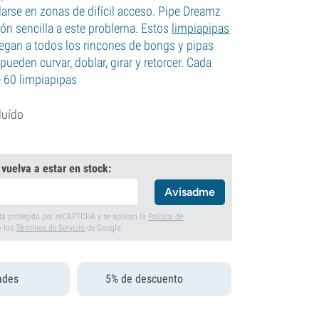
arse en zonas de difícil acceso. Pipe Dreamz
ión sencilla a este problema. Estos
limpiapipas
llegan a todos los rincones de bongs y pipas
ueden curvar, doblar, girar y retorcer. Cada
 60 limpiapipas
luído
 vuelva a estar en stock:
Avisadme
está protegido por reCAPTCHA y se aplican la
Política de
y los
Términos de Servicio
de Google.
ades
5% de descuento