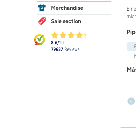
Merchandise
Empu
mism
Sale section
Pip
8.6/
10
79687
Reviews
Más