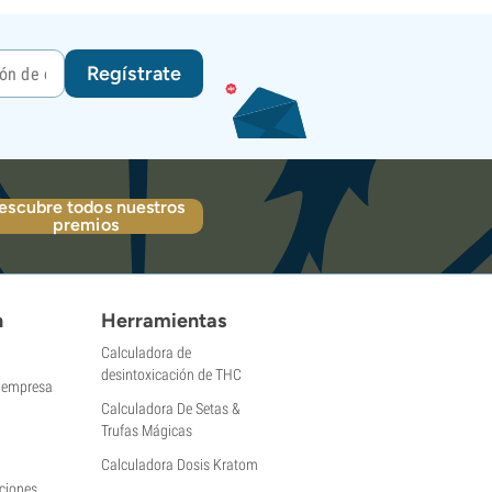
Regístrate
escubre todos nuestros
premios
n
Herramientas
Calculadora de
desintoxicación de THC
a empresa
Calculadora De Setas &
Trufas Mágicas
Calculadora Dosis Kratom
ciones