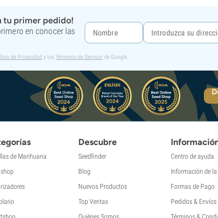
 tu primer pedido!
 primero en conocer las
ítica de Privacidad
y los
Términos de Servicio
de Google.
D
egorías
Descubre
Informació
llas de Marihuana
Seedfinder
Centro de ayuda
shop
Blog
Información de l
rizadores
Nuevos Productos
Formas de Pago
olario
Top Ventas
Pedidos & Envíos
tshop
Quiénes Somos
Términos & Condi