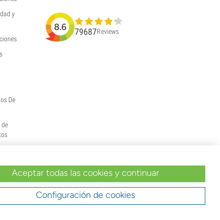
idad y
8.6
79687
Reviews
uciones
s
hos De
y de
tos
Aceptar todas las cookies y continuar
Configuración de cookies
tu pedido indicas que eres mayor de edad en
margen de ellas.