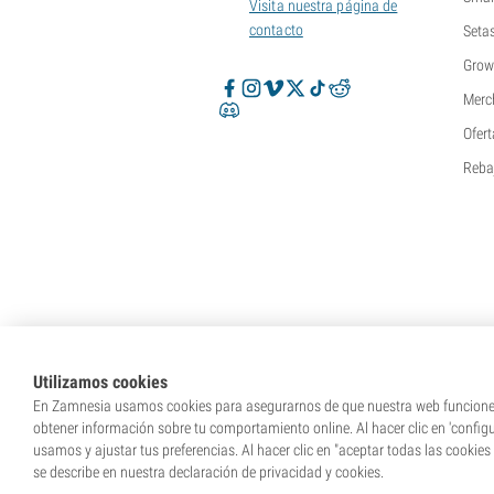
Visita nuestra página de
contacto
Seta
Grow
Merc
Ofert
Reba
Utilizamos cookies
En Zamnesia usamos cookies para asegurarnos de que nuestra web funcione c
obtener información sobre tu comportamiento online. Al hacer clic en 'config
usamos y ajustar tus preferencias. Al hacer clic en "aceptar todas las cookies
* Nuestras semillas se venden como suvenir
se describe en nuestra declaración de privacidad y cookies.
tu lugar de res