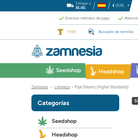
Entregar a
€
(EUR)
EE.UU.
Diversos métodos de pago
Atención
TRIBE
Buscador de semillas
Seedshop
Headshop
Zamnesia
Limpieza
Pipe Dreamz (Higher Standards)
>
>
S
Categorías
Seedshop
Headshop