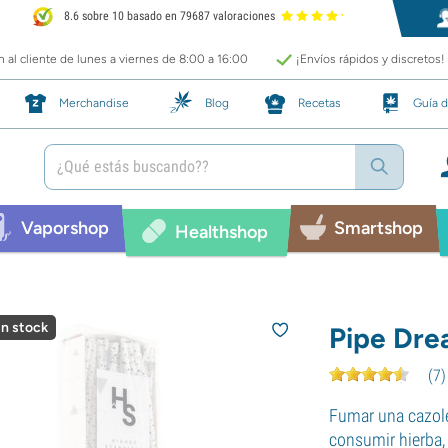
8.6 sobre 10 basado en 79687 valoraciones
 al cliente de lunes a viernes de 8:00 a 16:00
¡Envíos rápidos y discretos!
Merchandise
Blog
Recetas
Guía d
Vaporshop
Smartshop
Healthshop
in stock
Pipe Dre
(
7
)
Fumar una cazole
consumir hierba,