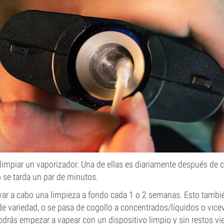
limpiar un vaporizador. Una de ellas es diariamente después de 
o se tarda un par de minutos.
levar a cabo una limpieza a fondo cada 1 o 2 semanas. Esto tamb
 variedad, o se pasa de cogollo a concentrados/líquidos o vicev
odrás empezar a vapear con un dispositivo limpio y sin restos vie