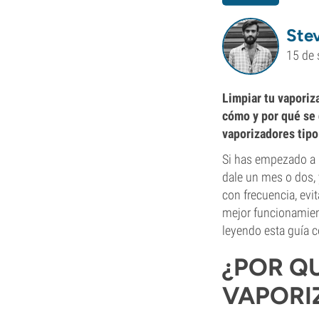
Ste
15 de 
Limpiar tu vaporiz
cómo y por qué se 
vaporizadores tipo
Si has empezado a u
dale un mes o dos, 
con frecuencia, evi
mejor funcionamient
leyendo esta guía 
¿POR QU
VAPORI