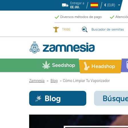
Entregar a
€
(EUR)
EE.UU.
Diversos métodos de pago
Atención
TRIBE
Buscador de semillas
Seedshop
Headshop
Zamnesia
Blog
Cómo Limpiar Tu Vaporizador
>
>
Blog
Búsque