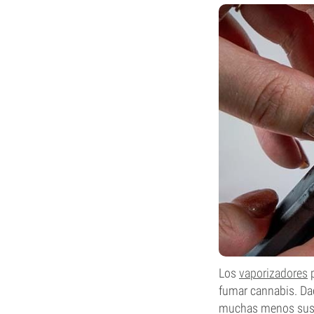
Los
vaporizadores
p
fumar cannabis. Dad
muchas menos sust