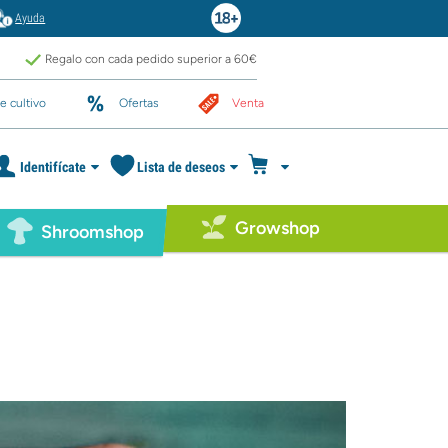
Ayuda
Regalo con cada pedido superior a 60€
e cultivo
Ofertas
Venta
Identifícate
Lista de deseos
Growshop
Shroomshop