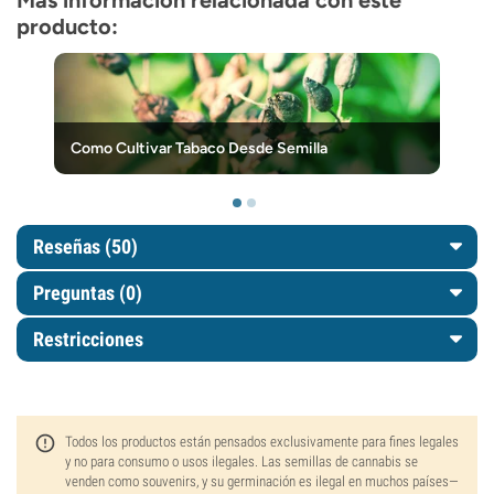
Más información relacionada con este
producto:
Como Cultivar Tabaco Desde Semilla
Reseñas (50)
Preguntas
(0)
Restricciones
Todos los productos están pensados exclusivamente para fines legales
y no para consumo o usos ilegales. Las semillas de cannabis se
venden como souvenirs, y su germinación es ilegal en muchos países—