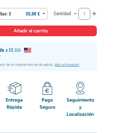
-
+
Cantidad
las: 3
35,
00
€
ida
a EE.UU.
*
partir de un importe mínimo de pedido.
Más información
Entrega
Pago
Seguimiento
Rápida
Seguro
y
Localización