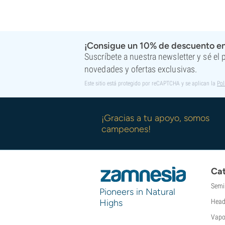
Super Sativa Seed Club
Super Strains
Sweet Seeds
TICAL
¡Consigue un 10% de descuento en
T.H. Seeds
Suscríbete a nuestra newsletter y sé el
Top Tao Seeds
novedades y ofertas exclusivas.
Vision Seeds
Este sitio está protegido por reCAPTCHA y se aplican la
Pol
VIP Seeds
White Label
World Of Seeds
¡Gracias a tu apoyo, somos
Bancos de semillas
campeones!
Cat
Semi
Pioneers in Natural
Highs
Head
Vapo