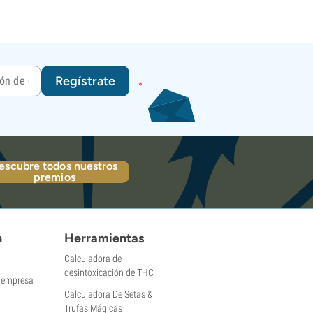
Regístrate
escubre todos nuestros
premios
n
Herramientas
Calculadora de
desintoxicación de THC
a empresa
Calculadora De Setas &
Trufas Mágicas