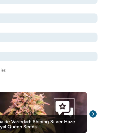
les
a de Variedad: Shining Silver Haze
7 Cepas De Can
yal Queen Seeds
Tu Motivación 