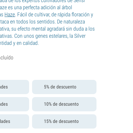
eada de los expertos cultivadores de Sensi
Haze es una perfecta adición al árbol
las
Haze
. Fácil de cultivar, de rápida floración y
taca en todos los sentidos. De naturaleza
tiva, su efecto mental agradará sin duda a los
tivas. Con unos genes estelares, la Silver
tidad y en calidad.
ncluído
ades
5% de descuento
ades
10% de descuento
dades
15% de descuento