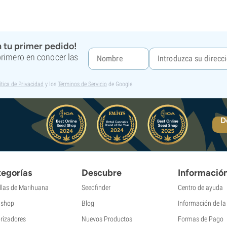
 tu primer pedido!
 primero en conocer las
ítica de Privacidad
y los
Términos de Servicio
de Google.
D
egorías
Descubre
Informació
llas de Marihuana
Seedfinder
Centro de ayuda
shop
Blog
Información de l
rizadores
Nuevos Productos
Formas de Pago