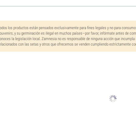
odos los productos están pensados exclusivamente para fines legales y no para consumo
ouvenirs, y su germinación es ilegal en muchos países—por favor, infórmate antes de co
onoces la legislación local. Zamnesia no es responsable de ninguna acción que incumpla 
elacionados con las setas y otros que ofrecemos se venden cumpliendo estrictamente con 