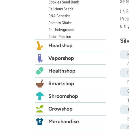
se r
Cookies Seed Bank
Delicious Seeds
La S
DNA Genetics
Prep
Doctor's Choice
amig
Dr. Underground
Dutch Passion
Sil
Elite Seeds
Headshop
Eva Seeds
Exotic Seed
Vaporshop
Expert Seeds
Healthshop
FastBuds
D
Female Seeds
Smartshop
French Touch Seeds
Garden of Green
Shroomshop
GeneSeeds
Genehtik Seeds
Growshop
G13 Labs
Grass-O-Matic
Merchandise
Greenhouse Seeds