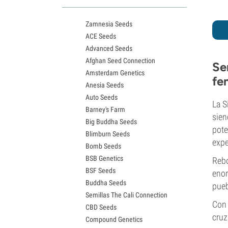
Variedades White Widow
Semillas de Northern Lights
Zamnesia Seeds
Semillas de Granddaddy Purple
ACE Seeds
Semillas de OG Kush
Advanced Seeds
Semillas de Blue Dream
Afghan Seed Connection
Semillas de Lemon Haze
Se
Amsterdam Genetics
Semillas de Bruce Banner
fe
Anesia Seeds
Semillas de Gelato
Auto Seeds
Semillas de Sour Diesel
La S
Barney's Farm
Semillas de Jack Herer
sien
Big Buddha Seeds
Semillas de Girl Scout Cookies
pote
Blimburn Seeds
Semillas de Wedding Cake
expe
Bomb Seeds
Semillas de Zkittlez
BSB Genetics
Semillas de Pineapple Express
Rebo
BSF Seeds
Semillas de Chemdawg
enor
Buddha Seeds
Semillas de Hindu Kush
pueb
Semillas The Cali Connection
Semillas de Mimosa
Con 
CBD Seeds
cruz
Compound Genetics