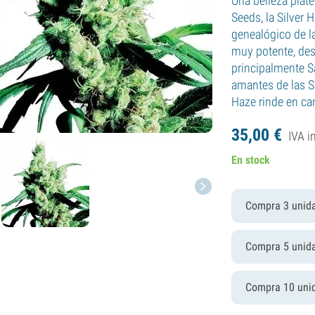
Una belleza plat
Seeds, la Silver 
genealógico de 
muy potente, des
principalmente Sa
amantes de las Sa
Haze rinde en can
35,
00
€
IVA i
En stock
Compra 3 unid
Compra 5 unid
Compra 10 uni