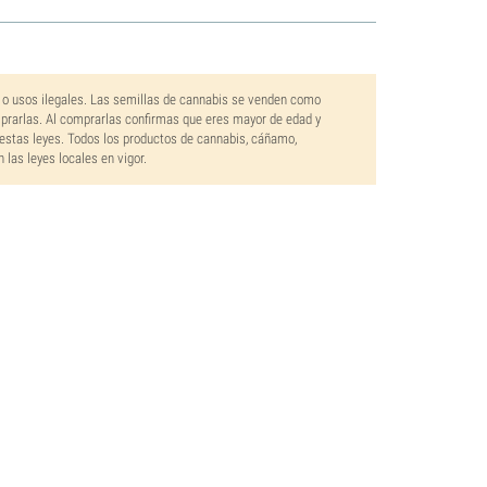
 o usos ilegales. Las semillas de cannabis se venden como
mprarlas. Al comprarlas confirmas que eres mayor de edad y
estas leyes. Todos los productos de cannabis, cáñamo,
las leyes locales en vigor.