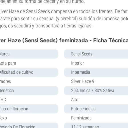
eflejan en su forma de crecer y en su humo.
ilver Haze de Sensi Seeds compensa en todos los frentes. De fan
árate para sentir su sensual (y cerebral) subidón de inmensa po
os, os sacudirá y transportará a tierras lejanas.
ver Haze (Sensi Seeds) feminizada - Ficha Técnic
Marca
Sensi Seeds
Apta para
Interior
ificultad de cultivo
Intermedia
Padres
Silver Haze 9
Genética
20% Indica / 80% Sativa
THC
Alto
Tipo de floración
Fotoperiódica
Sexo
Feminizada
Periodo De Floración
11-12 semanas