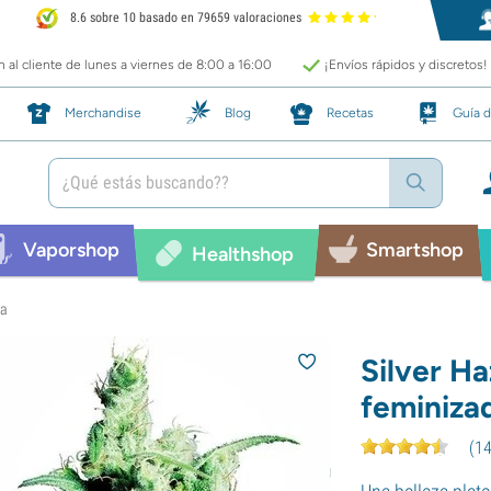
8.6 sobre 10 basado en 79659 valoraciones
 al cliente de lunes a viernes de 8:00 a 16:00
¡Envíos rápidos y discretos!
Merchandise
Blog
Recetas
Guía d
Vaporshop
Smartshop
Healthshop
da
Silver H
feminiza
(
1