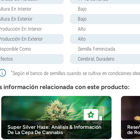
ltura En Interior
Bajo
Altura En Exterior
Bajo
Producción En Interior
Alto
Producción En Exterior
Alto
Disponible Como
Semilla Feminizada
Efectos
Cerebral, Duradero
*
Según el banco de semillas cuando se cultiva en condiciones idea
 información relacionada con este producto:
Super Silver Haze: Análisis & Información
Reseñ
De La Cepa De Cannabis
de Ro