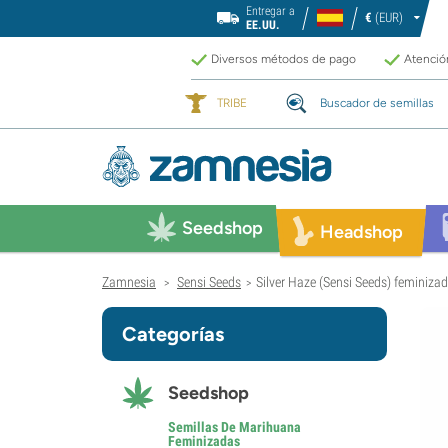
Entregar a
€
(EUR)
EE.UU.
Diversos métodos de pago
Atención
TRIBE
Buscador de semillas
Seedshop
Headshop
Zamnesia
Sensi Seeds
Silver Haze (Sensi Seeds) feminiza
>
>
Categorías
Seedshop
Semillas De Marihuana
Feminizadas