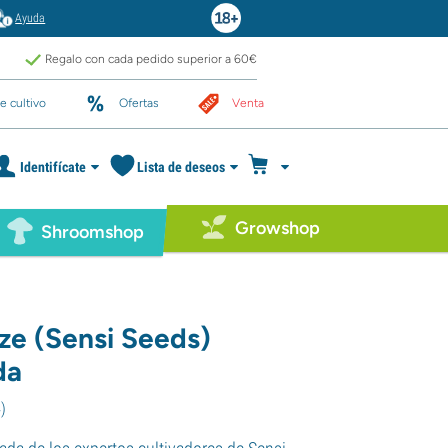
Ayuda
Regalo con cada pedido superior a 60€
e cultivo
Ofertas
Venta
Identifícate
Lista de deseos
Growshop
Shroomshop
aze (Sensi Seeds)
da
4
)