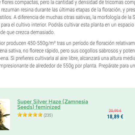
e flores compactas, pero la cantidad y densidad de tricomas co
 rezuman resina durante las últimas etapas de la floración, y pr
ilos. A diferencia de muchas otras sativas, la morfología de la 
para el cultivo interior. Podrás cultivar esta planta en un espaci
 de que crezca demasiado.
rior producen 450-550g/m² tras un período de floración relativam
a sativa, no florece rápido, pero sus cogollos sabrosos y poten
na. Si prefieres cultivarla al aire libre, alcanzará una altura media
mpresionante de alrededor de 550g por planta. Prepárate para un
Super Silver Haze (Zamnesia
Seeds) feminized
20,
99
€
(235)
18,
89
€