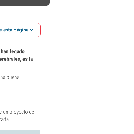
e esta página
e han legado
rebrales, es la
 una buena
de un proyecto de
cada.