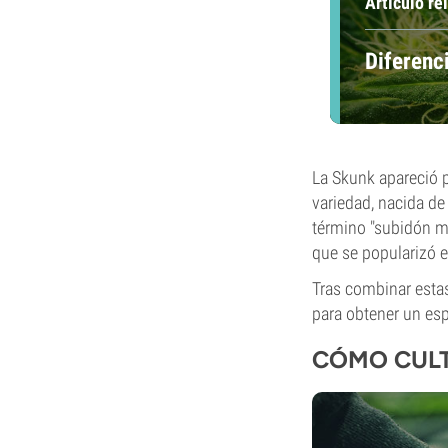
Artículo re
Diferenc
La Skunk apareció po
variedad, nacida de
término "subidón me
que se popularizó e
Tras combinar esta
para obtener un es
CÓMO CULT