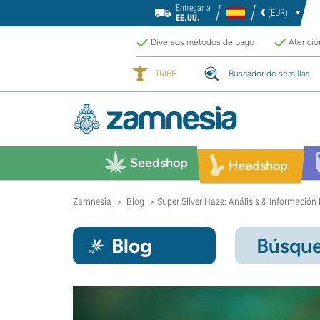
Entregar a
€
(EUR)
EE.UU.
Diversos métodos de pago
Atención
TRIBE
Buscador de semillas
Seedshop
Headshop
Zamnesia
Blog
Super Silver Haze: Análisis & Informació
>
>
Blog
Búsque