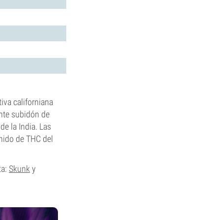
iva californiana
ante subidón de
e la India. Las
nido de THC del
ta:
Skunk
y