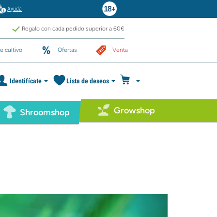
Ayuda
Regalo con cada pedido superior a 60€
e cultivo
Ofertas
Venta
Identifícate
Lista de deseos
Growshop
Shroomshop