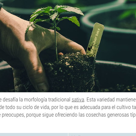
e desafía la morfología tradicional
sativa
. Esta variedad mantien
e todo su ciclo de vida, por lo que es adecuada para el cultivo t
 te preocupes, porque sigue ofreciendo las cosechas generosas típ