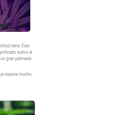
titud seria. Esta
gnificado nuevo al
n un gran palmarés
 que esperar mucho