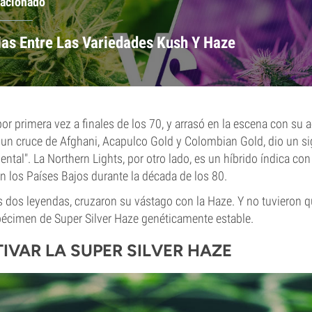
lacionado
ias Entre Las Variedades Kush Y Haze
r primera vez a finales de los 70, y arrasó en la escena con su ac
 un cruce de Afghani, Acapulco Gold y Colombian Gold, dio un si
ntal". La Northern Lights, por otro lado, es un híbrido índica co
n los Países Bajos durante la década de los 80.
s dos leyendas, cruzaron su vástago con la Haze. Y no tuvieron
pécimen de Super Silver Haze genéticamente estable.
IVAR LA
SUPER SILVER HAZE