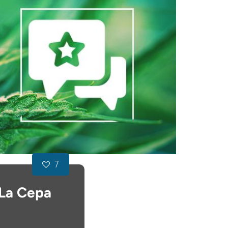
7
 La Cepa