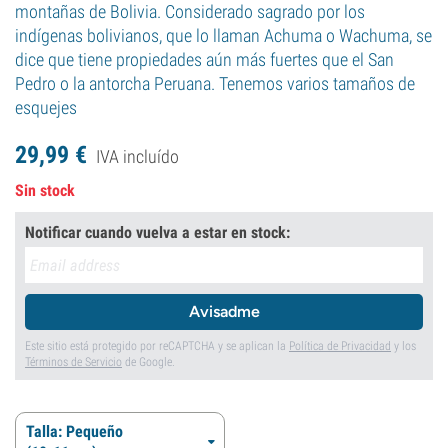
montañas de Bolivia. Considerado sagrado por los
indígenas bolivianos, que lo llaman Achuma o Wachuma, se
dice que tiene propiedades aún más fuertes que el San
Pedro o la antorcha Peruana. Tenemos varios tamaños de
esquejes
29,
99
€
IVA incluído
Sin stock
Notificar cuando vuelva a estar en stock:
Avisadme
Este sitio está protegido por reCAPTCHA y se aplican la
Política de Privacidad
y los
Términos de Servicio
de Google.
Talla: Pequeño