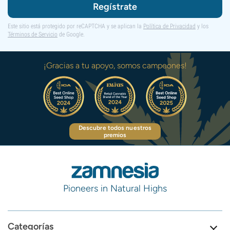
Regístrate
Este sitio está protegido por reCAPTCHA y se aplican la
Política de Privacidad
y los
Términos de Servicio
de Google.
¡Gracias a tu apoyo, somos campeones!
Descubre todos nuestros
premios
Pioneers in Natural Highs
Categorías