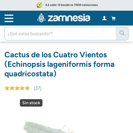
8.6 sobre 10 basado en 79659 valoraciones
Cactus de los Cuatro Vientos
(Echinopsis lageniformis forma
quadricostata)
(
37
)
Sin stock