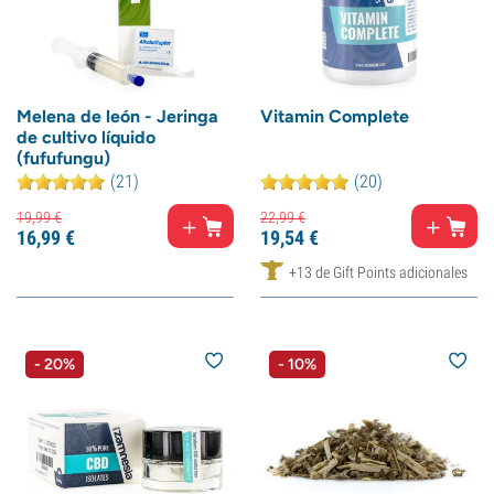
Melena de león - Jeringa
Vitamin Complete
de cultivo líquido
(fufufungu)
(21)
(20)
19,
99
€
22,
99
€
16,
99
€
19,
54
€
+13 de Gift Points adicionales
- 20%
- 10%