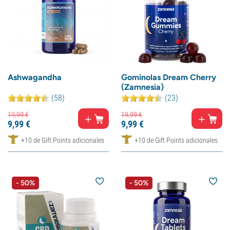
Ashwagandha
Gominolas Dream Cherry
(Zamnesia)
(58)
(23)
19,
99
€
19,
99
€
9,
99
€
9,
99
€
+10 de Gift Points adicionales
+10 de Gift Points adicionales
- 50%
- 50%