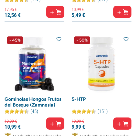
17,
95
€
10,
99
€
12,
56
€
5,
49
€
- 45%
- 50%
Gominolas Hongos Frutos
5-HTP
del Bosque (Zamnesia)
(45)
(151)
19,
99
€
19,
99
€
10,
99
€
9,
99
€