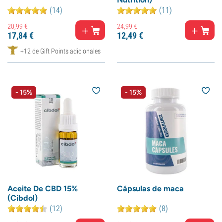
(14)
(11)
20,
99
€
24,
99
€
17,
84
€
12,
49
€
+12 de Gift Points adicionales
- 15%
- 15%
Aceite De CBD 15%
Cápsulas de maca
(Cibdol)
(12)
(8)