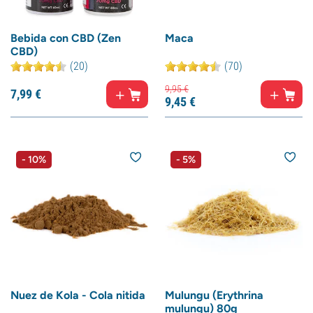
Bebida con CBD (Zen
Maca
CBD)
(20)
(70)
9,
95
€
7,
99
€
9,
45
€
- 10%
- 5%
Nuez de Kola - Cola nitida
Mulungu (Erythrina
mulungu) 80g