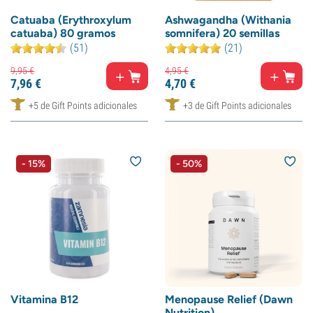
Catuaba (Erythroxylum
Ashwagandha (Withania
catuaba) 80 gramos
somnifera) 20 semillas
(51)
(21)
9,
95
€
4,
95
€
7,
96
€
4,
70
€
+5 de Gift Points adicionales
+3 de Gift Points adicionales
- 15%
- 50%
Vitamina B12
Menopause Relief (Dawn
Nutrition)