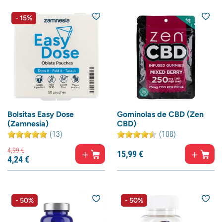
- 15%
Bolsitas Easy Dose
Gominolas de CBD (Zen
(Zamnesia)
CBD)
(13)
(108)
4,
99
€
15,
99
€
4,
24
€
- 50%
- 50%