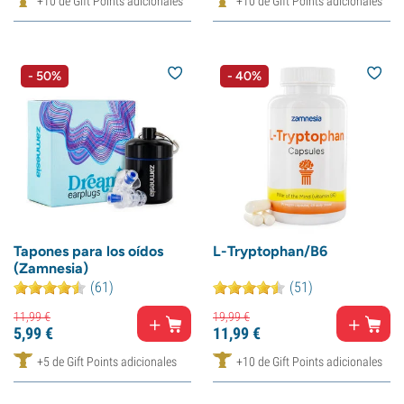
+10 de Gift Points adicionales
+10 de Gift Points adicionales
- 50%
- 40%
Tapones para los oídos
L-Tryptophan/B6
(Zamnesia)
(61)
(51)
11,
99
€
19,
99
€
5,
99
€
11,
99
€
+5 de Gift Points adicionales
+10 de Gift Points adicionales