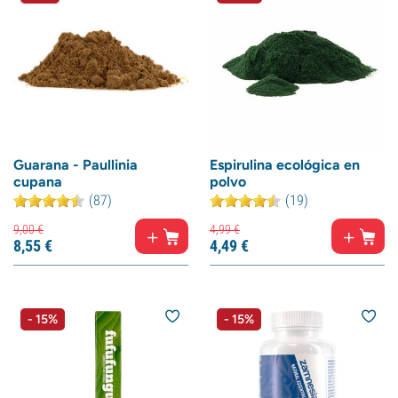
Guarana - Paullinia
Espirulina ecológica en
cupana
polvo
(87)
(19)
9,
00
€
4,
99
€
8,
55
€
4,
49
€
- 15%
- 15%