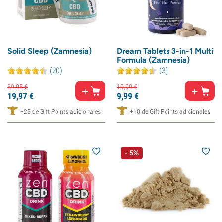
Solid Sleep (Zamnesia)
Dream Tablets 3-in-1 Multi
Formula (Zamnesia)
(20)
(3)
39,
95
€
19,
99
€
19,
97
€
9,
99
€
+23 de Gift Points adicionales
+10 de Gift Points adicionales
- 5%