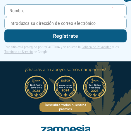
Regístrate
Este sitio está protegido por reCAPTCHA y se aplican la
Política de Privacidad
y los
Términos de Servicio
de Google.
¡Gracias a tu apoyo, somos campeones!
Descubre todos nuestros
premios