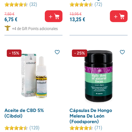
(32)
(72)
7,
50
€
13,
95
€
6,
75
€
13,
25
€
+4 de Gift Points adicionales
- 15%
- 25%
Aceite de CBD 5%
Cápsulas De Hongo
(Cibdol)
Melena De León
(Foodsporen)
(120)
(71)