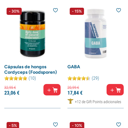
- 30%
- 15%
Cápsulas de hongos
GABA
Cordyceps (Foodsporen)
(10)
(29)
32,
95
€
20,
99
€
23,
06
€
17,
84
€
+12 de Gift Points adicionales
- 5%
- 10%