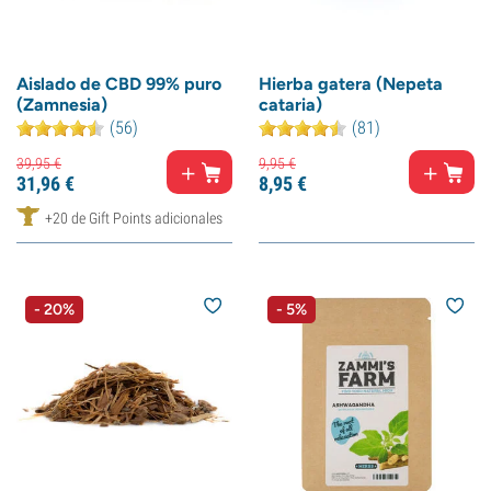
Aislado de CBD 99% puro
Hierba gatera (Nepeta
(Zamnesia)
cataria)
(56)
(81)
39,
95
€
9,
95
€
31,
96
€
8,
95
€
+20 de Gift Points adicionales
- 20%
- 5%