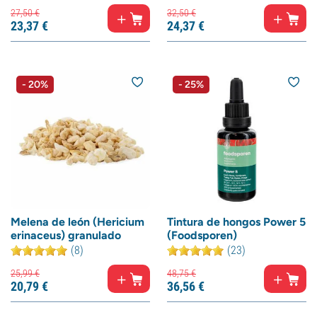
27,
50
€
32,
50
€
23,
37
€
24,
37
€
- 20%
- 25%
Melena de león (Hericium
Tintura de hongos Power 5
erinaceus) granulado
(Foodsporen)
(8)
(23)
25,
99
€
48,
75
€
20,
79
€
36,
56
€