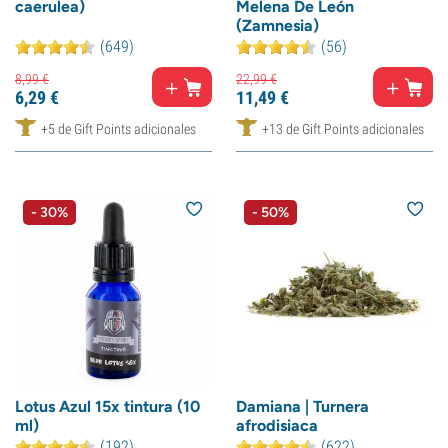
caerulea)
Melena De León
(Zamnesia)
(649)
(56)
8,
99
€
22,
99
€
6,
29
€
11,
49
€
+5 de Gift Points adicionales
+13 de Gift Points adicionales
- 30%
- 50%
Lotus Azul 15x tintura (10
Damiana | Turnera
ml)
afrodisiaca
(192)
(622)