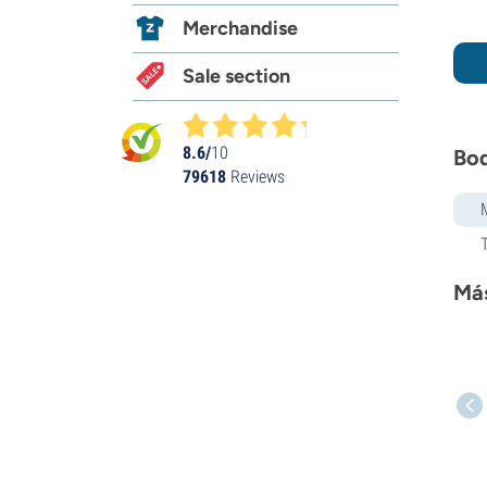
Merchandise
Sale section
8.6/
10
Boq
79618
Reviews
Más