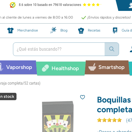
8.6 sobre 10 basado en 79618 valoraciones
 al cliente de lunes a viernes de 8:00 a 16:00
¡Envíos rápidos y discretos!
Merchandise
Blog
Recetas
Guía d
Vaporshop
Smartshop
Healthshop
araja completa/52 cartas)
in stock
Boquillas
completa
(
4