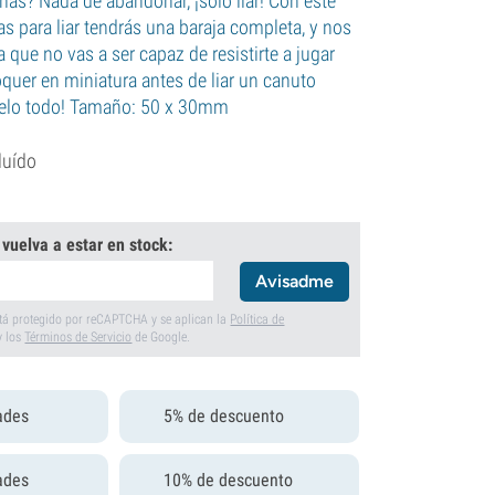
as? Nada de abandonar, ¡sólo liar! Con este
llas para liar tendrás una baraja completa, y nos
que no vas a ser capaz de resistirte a jugar
óquer en miniatura antes de liar un canuto
telo todo! Tamaño: 50 x 30mm
luído
 vuelva a estar en stock:
Avisadme
está protegido por reCAPTCHA y se aplican la
Política de
y los
Términos de Servicio
de Google.
ades
5% de descuento
ades
10% de descuento