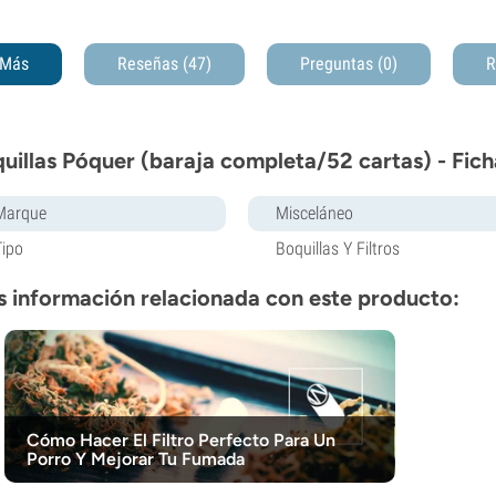
Más
Reseñas (47)
Preguntas
(0)
R
uillas Póquer (baraja completa/52 cartas) - Fic
Marque
Misceláneo
Tipo
Boquillas Y Filtros
 información relacionada con este producto:
Cómo Hacer El Filtro Perfecto Para Un
Porro Y Mejorar Tu Fumada