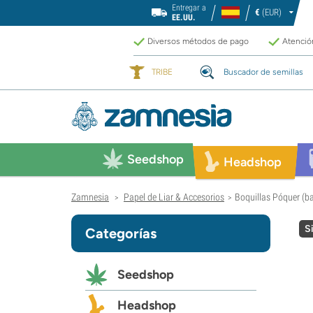
Entregar a
€
(EUR)
EE.UU.
Diversos métodos de pago
Atención
TRIBE
Buscador de semillas
Seedshop
Headshop
Zamnesia
Papel de Liar & Accesorios
Boquillas Póquer (b
>
>
S
Categorías
Seedshop
Headshop