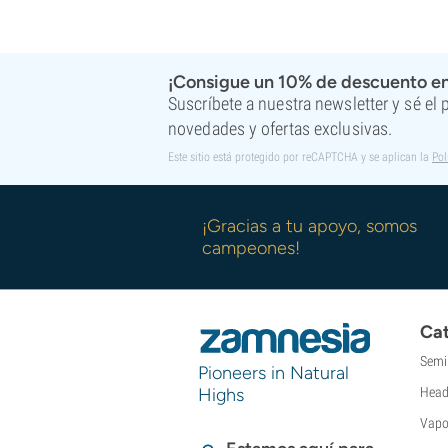
¡Consigue un 10% de descuento en
Suscríbete a nuestra newsletter y sé el
novedades y ofertas exclusivas.
Este sitio está protegido por reCAPTCHA y se aplican la
Pol
¡Gracias a tu apoyo, somos
campeones!
Cat
Semi
Pioneers in Natural
Highs
Head
Vapo