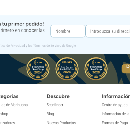
 tu primer pedido!
 primero en conocer las
ítica de Privacidad
y los
Términos de Servicio
de Google.
D
egorías
Descubre
Informació
llas de Marihuana
Seedfinder
Centro de ayuda
shop
Blog
Información de l
rizadores
Nuevos Productos
Formas de Pago