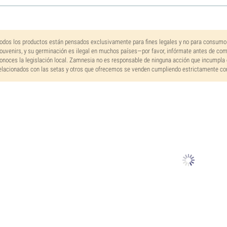
odos los productos están pensados exclusivamente para fines legales y no para consumo
ouvenirs, y su germinación es ilegal en muchos países—por favor, infórmate antes de co
onoces la legislación local. Zamnesia no es responsable de ninguna acción que incumpla 
elacionados con las setas y otros que ofrecemos se venden cumpliendo estrictamente con 