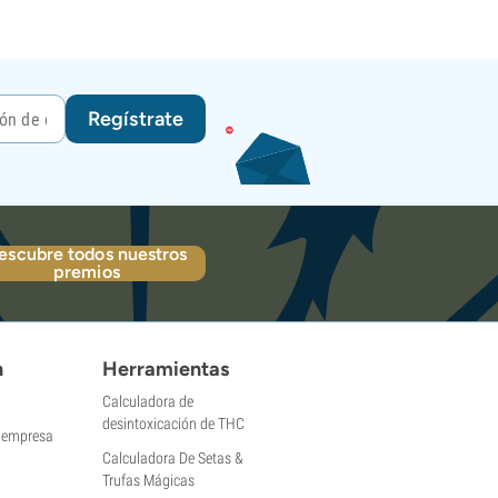
Regístrate
escubre todos nuestros
premios
n
Herramientas
Calculadora de
desintoxicación de THC
a empresa
Calculadora De Setas &
Trufas Mágicas