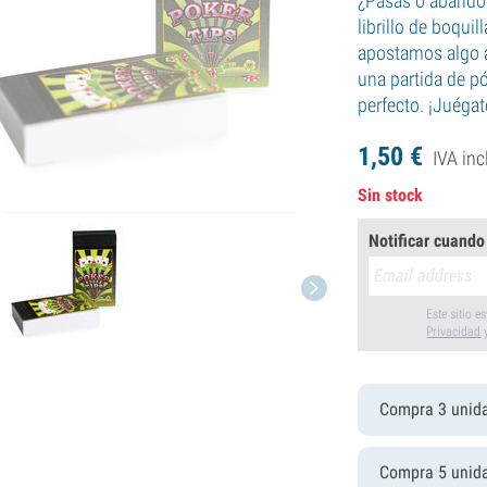
¿Pasas o abandon
librillo de boqui
apostamos algo a 
una partida de p
perfecto. ¡Juéga
1,
50
€
IVA inc
Sin stock
Notificar cuando
Este sitio 
Privacidad
Compra 3 unid
Compra 5 unid