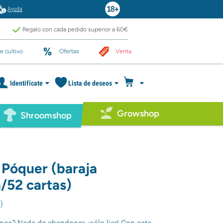
Ayuda
Regalo con cada pedido superior a 60€
e cultivo
Ofertas
Venta
Identifícate
Lista de deseos
Growshop
Shroomshop
 Póquer (baraja
/52 cartas)
7
)