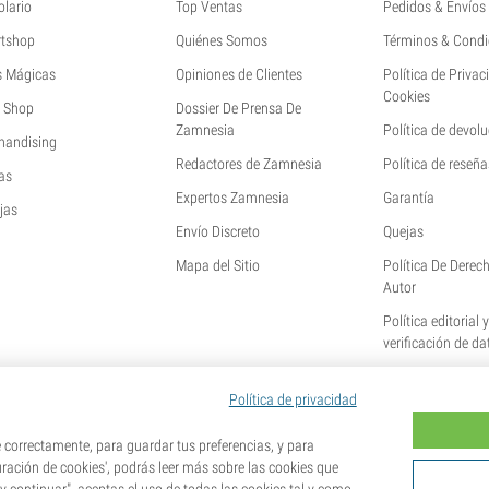
olario
Top Ventas
Pedidos & Envíos
tshop
Quiénes Somos
Términos & Condi
s Mágicas
Opiniones de Clientes
Política de Privac
Cookies
 Shop
Dossier De Prensa De
Zamnesia
Política de devol
handising
Redactores de Zamnesia
Política de reseña
as
Expertos Zamnesia
Garantía
jas
Envío Discreto
Quejas
Mapa del Sitio
Política De Derec
Autor
Política editorial 
verificación de da
Política de privacidad
orrectamente, para guardar tus preferencias, y para
uración de cookies', podrás leer más sobre las cookies que