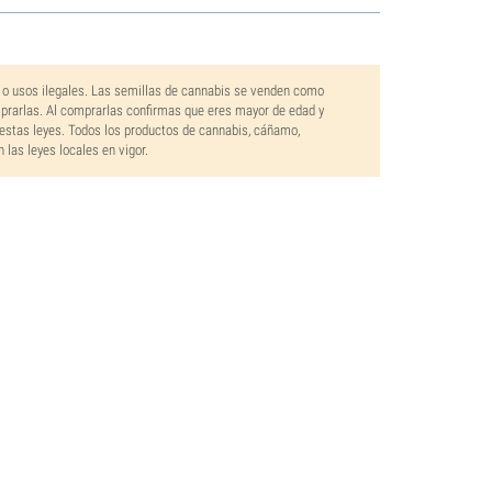
 o usos ilegales. Las semillas de cannabis se venden como
mprarlas. Al comprarlas confirmas que eres mayor de edad y
estas leyes. Todos los productos de cannabis, cáñamo,
las leyes locales en vigor.