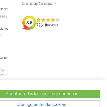
Calculadora Dosis Kratom
ciones
idad y
8.6
79618
Reviews
uciones
s
hos De
y de
tos
Aceptar todas las cookies y continuar
Configuración de cookies