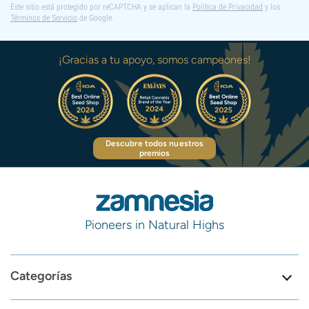
Este sitio está protegido por reCAPTCHA y se aplican la
Política de Privacidad
y los
Términos de Servicio
de Google.
¡Gracias a tu apoyo, somos campeones!
Descubre todos nuestros
premios
Pioneers in Natural Highs
Categorías