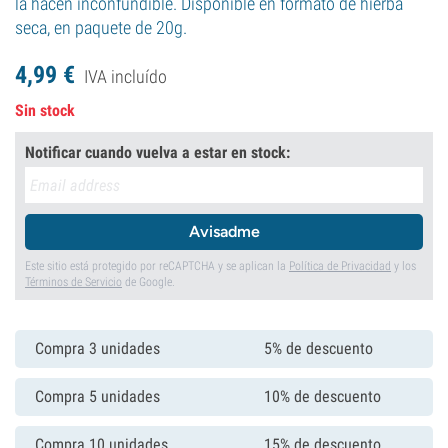
la hacen inconfundible. Disponible en formato de hierba
seca, en paquete de 20g.
4,
99
€
IVA incluído
Sin stock
Notificar cuando vuelva a estar en stock:
Avisadme
Este sitio está protegido por reCAPTCHA y se aplican la
Política de Privacidad
y los
Términos de Servicio
de Google.
Compra 3 unidades
5% de descuento
Compra 5 unidades
10% de descuento
Compra 10 unidades
15% de descuento