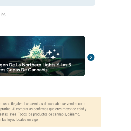
les
igen De La Northern Lights Y Las 3
Las Mejores Se
es Cepas De Cannabis
Cultivar En Cl
 o usos ilegales. Las semillas de cannabis se venden como
mprarlas. Al comprarlas confirmas que eres mayor de edad y
estas leyes. Todos los productos de cannabis, cáñamo,
las leyes locales en vigor.