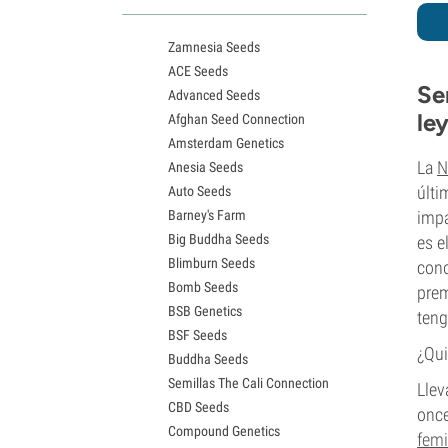
Variedades White Widow
Semillas de Northern Lights
Zamnesia Seeds
Semillas de Granddaddy Purple
ACE Seeds
Semillas de OG Kush
Se
Advanced Seeds
Semillas de Blue Dream
le
Afghan Seed Connection
Semillas de Lemon Haze
Amsterdam Genetics
Semillas de Bruce Banner
La
N
Anesia Seeds
Semillas de Gelato
últi
Auto Seeds
Semillas de Sour Diesel
Barney's Farm
impa
Semillas de Jack Herer
Big Buddha Seeds
es e
Semillas de Girl Scout Cookies
Blimburn Seeds
Semillas de Wedding Cake
cono
Bomb Seeds
Semillas de Zkittlez
prem
BSB Genetics
Semillas de Pineapple Express
teng
BSF Seeds
Semillas de Chemdawg
¿Qui
Buddha Seeds
Semillas de Hindu Kush
Semillas The Cali Connection
Semillas de Mimosa
Llev
CBD Seeds
once
Compound Genetics
femi