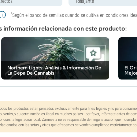
Efectos
Relajante
*
Según el banco de semillas cuando se cultiva en condiciones idea
 información relacionada con este producto:
Northern Lights: Análisis & Información De
El Or
La Cepa De Cannabis
Mejor
odos los productos están pensados exclusivamente para fines legales y no para consumo
ouvenirs, y su germinación es ilegal en muchos países—por favor, infórmate antes de co
onoces la legislación local. Zamnesia no es responsable de ninguna acción que incumpla 
elacionados con las setas y otros que ofrecemos se venden cumpliendo estrictamente con 