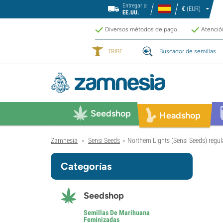
Entregar a
€
(EUR)
EE.UU.
Diversos métodos de pago
Atención
TRIBE
Buscador de semillas
Seedshop
Headshop
Zamnesia
Sensi Seeds
Northern Lights (Sensi Seeds) regul
>
>
Categorías
Seedshop
Semillas De Marihuana
Feminizadas