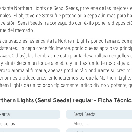
ariante Northern Lights de Sensi Seeds, proviene de las mejores e
inales. El objetivo de Sensi fue potenciar la cepa aún más para hac
 versión, Sensi Seeds ha conseguido con éxito poner a disposició
nte del mercado.
s cultivadores les encanta la Northern Lights por su tamaño com
istentes. La cepa crece fácilmente, por lo que es apta para princi
 45-50 días), las hembras de esta planta desarrollarán cogollos 
 y almizcle con un toque a enebro y un trasfondo terroso afgano. 
roso aroma al fumarla, apenas producirá olor durante su crecimi
enormes producciones, entenderemos porqué la Northern Lights es 
hern Lights da un colocón típicamente índico divino y potente, q
thern Lights (Sensi Seeds) regular - Ficha Técnic
Marca
Sensi Seeds
Terpenos
Mirceno