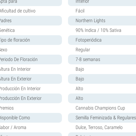
Apta para
Interior
ificultad de cultivo
Fácil
Padres
Northern Lights
Genética
90% Indica / 10% Sativa
Tipo de floración
Fotoperiódica
Sexo
Regular
Periodo De Floración
7-8 semanas
ltura En Interior
Bajo
Altura En Exterior
Bajo
Producción En Interior
Alto
Producción En Exterior
Alto
Premios
Cannabis Champions Cup
Disponible Como
Semilla Feminizada & Regulares
Sabor / Aroma
Dulce, Terroso, Caramelo