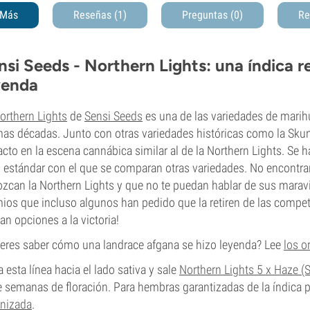
Más
Reseñas (1)
Preguntas
(0)
Re
nsi Seeds - Northern Lights: una índica r
yenda
orthern Lights
de
Sensi Seeds
es una de las variedades de marihu
mas décadas. Junto con otras variedades históricas como la Skun
cto en la escena cannábica similar al de la Northern Lights. Se 
l estándar con el que se comparan otras variedades. No encontr
zcan la Northern Lights y que no te puedan hablar de sus maravi
ios que incluso algunos han pedido que la retiren de las compe
an opciones a la victoria!
eres saber cómo una landrace afgana se hizo leyenda? Lee
los o
a esta línea hacia el lado sativa y sale
Northern Lights 5 x Haze (
 semanas de floración. Para hembras garantizadas de la índica 
nizada
.