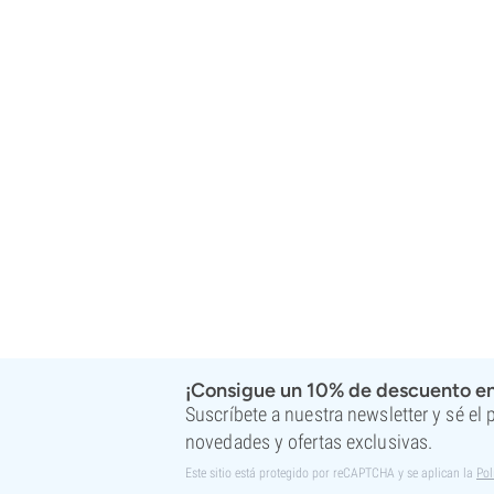
Super Sativa Seed Club
Super Strains
Sweet Seeds
TICAL
T.H. Seeds
Top Tao Seeds
Vision Seeds
VIP Seeds
White Label
World Of Seeds
Bancos de semillas
¡Consigue un 10% de descuento en
Suscríbete a nuestra newsletter y sé el
novedades y ofertas exclusivas.
Este sitio está protegido por reCAPTCHA y se aplican la
Pol