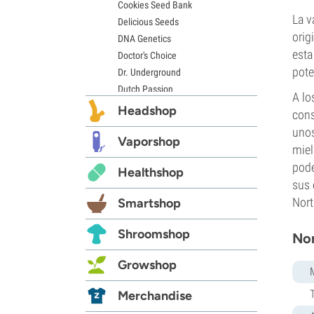
Cookies Seed Bank
La v
Delicious Seeds
orig
DNA Genetics
esta
Doctor's Choice
pote
Dr. Underground
Dutch Passion
A lo
Elite Seeds
Headshop
cons
Eva Seeds
unos
Exotic Seed
Vaporshop
miel
Expert Seeds
pode
Healthshop
FastBuds
sus 
Female Seeds
Nort
Smartshop
French Touch Seeds
Garden of Green
Shroomshop
Nor
GeneSeeds
Genehtik Seeds
Growshop
G13 Labs
Grass-O-Matic
Merchandise
Greenhouse Seeds