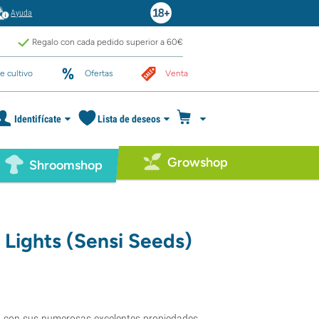
Ayuda
Regalo con cada pedido superior a 60€
e cultivo
Ofertas
Venta
Identifícate
Lista de deseos
Growshop
Shroomshop
 Lights (Sensi Seeds)
, con sus numerosas excelentes propiedades,