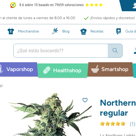
8.6 sobre 10 basado en 79659 valoraciones
 al cliente de lunes a viernes de 8:00 a 16:00
¡Envíos rápidos y discretos!
Merchandise
Blog
Recetas
Guía d
Vaporshop
Smartshop
Healthshop
ar
Northern
regular
(
1
)
La Northern Lights