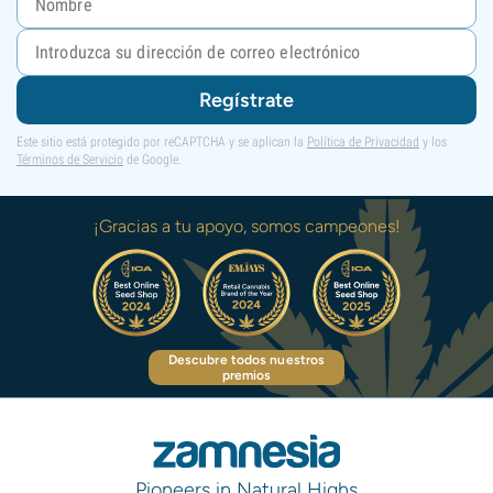
Regístrate
Este sitio está protegido por reCAPTCHA y se aplican la
Política de Privacidad
y los
Términos de Servicio
de Google.
¡Gracias a tu apoyo, somos campeones!
Descubre todos nuestros
premios
Pioneers in Natural Highs