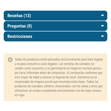
Reseñas (13)
Preguntas
(0)
Restricciones
Todos los productos están pensados exclusivamente para fines legales
y no para consumo o usos ilegales. Las semillas de cannabis se
venden como souvenirs, y su germinación es ilegal en muchos países—
por favor, infórmate antes de comprarlas. Al comprarlas confirmas que
eres mayor de edad y conoces la legislación local. Zamnesia no es
responsable de ninguna acción que incumpla estas leyes. Todos los
productos de cannabis, cáñamo, relacionados con las setas y otros que
ofrecemos se venden cumpliendo estrictamente con las leyes locales
en vigor.