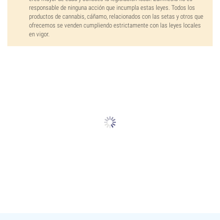
responsable de ninguna acción que incumpla estas leyes. Todos los
productos de cannabis, cáñamo, relacionados con las setas y otros que
ofrecemos se venden cumpliendo estrictamente con las leyes locales
en vigor.