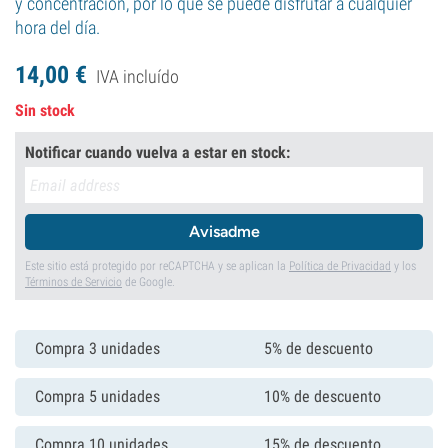
y concentración, por lo que se puede disfrutar a cualquier
hora del día.
14,
00
€
IVA incluído
Sin stock
Notificar cuando vuelva a estar en stock:
Avisadme
Este sitio está protegido por reCAPTCHA y se aplican la
Política de Privacidad
y los
Términos de Servicio
de Google.
Compra 3 unidades
5% de descuento
Compra 5 unidades
10% de descuento
Compra 10 unidades
15% de descuento