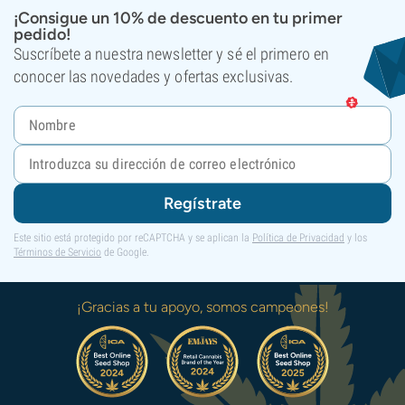
¡Consigue un 10% de descuento en tu primer
pedido!
Suscríbete a nuestra newsletter y sé el primero en
conocer las novedades y ofertas exclusivas.
Regístrate
Este sitio está protegido por reCAPTCHA y se aplican la
Política de Privacidad
y los
Términos de Servicio
de Google.
¡Gracias a tu apoyo, somos campeones!