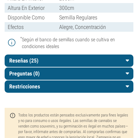
Altura En Exterior
300cm
Disponible Como
Semilla Regulares
Efectos
Alegre, Concentración
*
Según el banco de semillas cuando se cultiva en
condiciones ideales
Reseñas (25)
Preguntas
(0)
Restricciones
Todos los productos están pensados exclusivamente para fines legales
y no para consumo o usos ilegales. Las semillas de cannabis se
venden como souvenirs, y su germinación es ilegal en muchos países—
por favor, infórmate antes de comprarlas. Al comprarlas confirmas que
eres mayor de edad y conoces la legislación local. Zamnesia no es