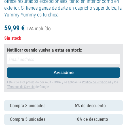
ofrece resultados excepcionales, tanto en interior como en
exterior. Si tienes ganas de darte un capricho súper dulce, la
Yummy Yummy es tu chica.
59,
99
€
IVA incluído
Sin stock
Notificar cuando vuelva a estar en stock:
Avisadme
Este sitio está protegido por reCAPTCHA y se aplican la
Política de Privacidad
y los
Términos de Servicio
de Google.
Compra 3 unidades
5% de descuento
Compra 5 unidades
10% de descuento