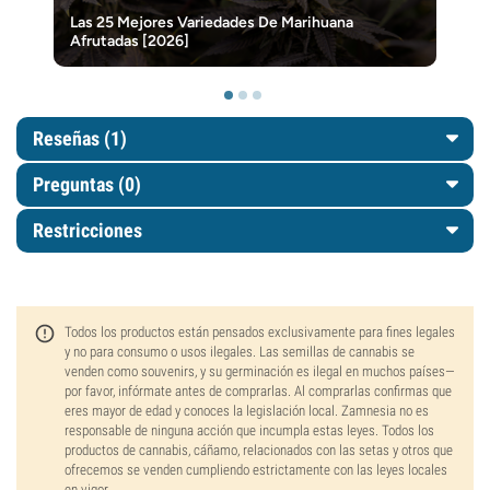
Las 25 Mejores Variedades De Marihuana
Afrutadas [2026]
Reseñas (1)
Preguntas
(0)
Restricciones
Todos los productos están pensados exclusivamente para fines legales
y no para consumo o usos ilegales. Las semillas de cannabis se
venden como souvenirs, y su germinación es ilegal en muchos países—
por favor, infórmate antes de comprarlas. Al comprarlas confirmas que
eres mayor de edad y conoces la legislación local. Zamnesia no es
responsable de ninguna acción que incumpla estas leyes. Todos los
productos de cannabis, cáñamo, relacionados con las setas y otros que
ofrecemos se venden cumpliendo estrictamente con las leyes locales
en vigor.