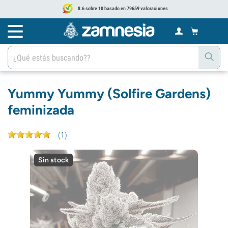
8.6 sobre 10 basado en 79659 valoraciones
Yummy Yummy (Solfire Gardens)
feminizada
(
1
)
Sin stock