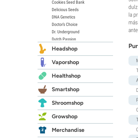
Cookies Seed Bank
dulz
Delicious Seeds
la p
DNA Genetics
más 
Doctor's Choice
ante
Dr. Underground
Dutch Passion
Pur
Elite Seeds
Headshop
Eva Seeds
Exotic Seed
Vaporshop
Expert Seeds
Healthshop
FastBuds
Female Seeds
Smartshop
D
French Touch Seeds
Garden of Green
Shroomshop
GeneSeeds
Genehtik Seeds
Growshop
G13 Labs
Grass-O-Matic
Merchandise
Greenhouse Seeds