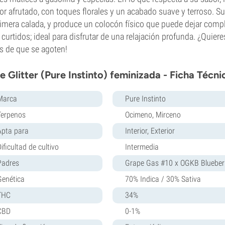
or afrutado, con toques florales y un acabado suave y terroso. S
rimera calada, y produce un colocón físico que puede dejar com
curtidos; ideal para disfrutar de una relajación profunda. ¿Quiere
s de que se agoten!
e Glitter (Pure Instinto) feminizada - Ficha Técni
Marca
Pure Instinto
Terpenos
Ocimeno, Mirceno
Apta para
Interior, Exterior
ificultad de cultivo
Intermedia
Padres
Grape Gas #10 x OGKB Bluebe
Genética
70% Indica / 30% Sativa
THC
34%
CBD
0-1%