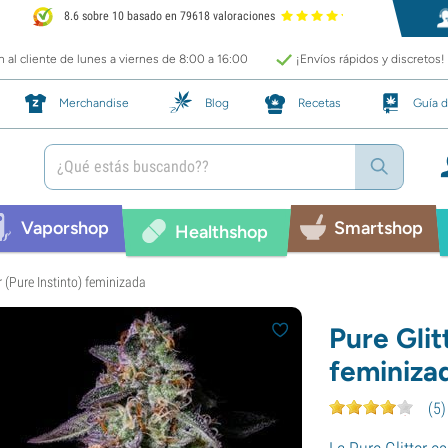
8.6 sobre 10 basado en 79618 valoraciones
 al cliente de lunes a viernes de 8:00 a 16:00
¡Envíos rápidos y discretos!
Merchandise
Blog
Recetas
Guía d
Vaporshop
Smartshop
Healthshop
r (Pure Instinto) feminizada
Pure Glit
feminiza
(
5
)