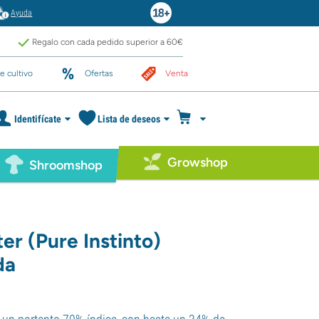
Ayuda
Regalo con cada pedido superior a 60€
e cultivo
Ofertas
Venta
Identifícate
Lista de deseos
Growshop
Shroomshop
ter (Pure Instinto)
da