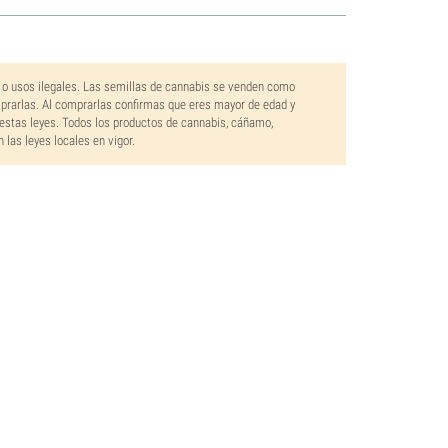
 o usos ilegales. Las semillas de cannabis se venden como
mprarlas. Al comprarlas confirmas que eres mayor de edad y
estas leyes. Todos los productos de cannabis, cáñamo,
las leyes locales en vigor.