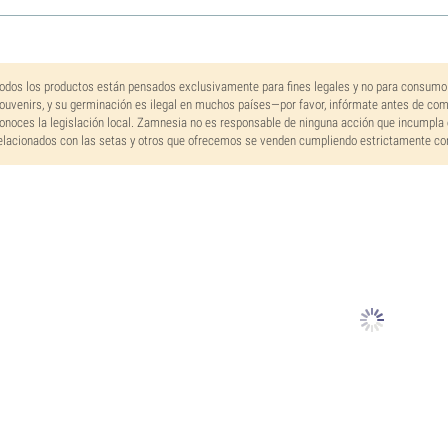
odos los productos están pensados exclusivamente para fines legales y no para consumo
ouvenirs, y su germinación es ilegal en muchos países—por favor, infórmate antes de co
onoces la legislación local. Zamnesia no es responsable de ninguna acción que incumpla 
elacionados con las setas y otros que ofrecemos se venden cumpliendo estrictamente con 