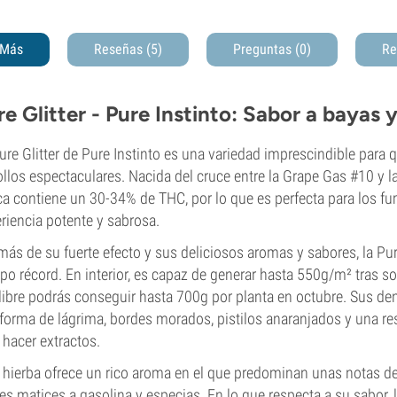
Más
Reseñas (5)
Preguntas
(0)
Re
re Glitter - Pure Instinto: Sabor a bayas
ure Glitter de Pure Instinto es una variedad imprescindible para
llos espectaculares. Nacida del cruce entre la Grape Gas #10 y
ca contiene un 30-34% de THC, por lo que es perfecta para los f
riencia potente y sabrosa.
ás de su fuerte efecto y sus deliciosos aromas y sabores, la Pu
po récord. En interior, es capaz de generar hasta 550g/m² tras s
 libre podrás conseguir hasta 700g por planta en octubre. Sus d
forma de lágrima, bordes morados, pistilos anaranjados y una re
 hacer extractos.
 hierba ofrece un rico aroma en el que predominan unas notas 
les matices a gasolina y especias. En lo que respecta a su sabor, 