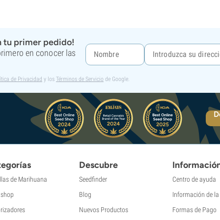
 tu primer pedido!
 primero en conocer las
ítica de Privacidad
y los
Términos de Servicio
de Google.
D
egorías
Descubre
Informació
llas de Marihuana
Seedfinder
Centro de ayuda
shop
Blog
Información de l
rizadores
Nuevos Productos
Formas de Pago