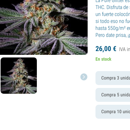
La Pure Glitter 
THC. Disfruta de
un fuerte colocó
si todo eso no fu
hasta 550g/m² e
Pero date prisa,
26,
00
€
IVA i
En stock
Compra 3 unid
Compra 5 unid
Compra 10 uni