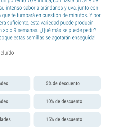
es un portento 70% índica, con hasta un 34% de
 su intenso sabor a arándanos y uva, junto con
n que te tumbará en cuestión de minutos. Y por
era suficiente, esta variedad puede producir
n solo 9 semanas. ¿Qué más se puede pedir?
 ¡poque estas semillas se agotarán enseguida!
ncluído
ades
5% de descuento
ades
10% de descuento
dades
15% de descuento