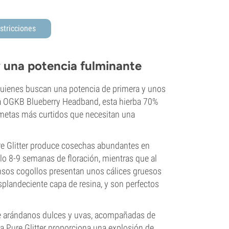
stricciones
 y una potencia fulminante
 quienes buscan una potencia de primera y unos
 la OGKB Blueberry Headband, esta hierba 70%
umetas más curtidos que necesitan una
re Glitter produce cosechas abundantes en
olo 8-9 semanas de floración, mientras que al
ensos cogollos presentan unos cálices gruesos
splandeciente capa de resina, y son perfectos
de arándanos dulces y uvas, acompañadas de
la Pure Glitter proporciona una explosión de