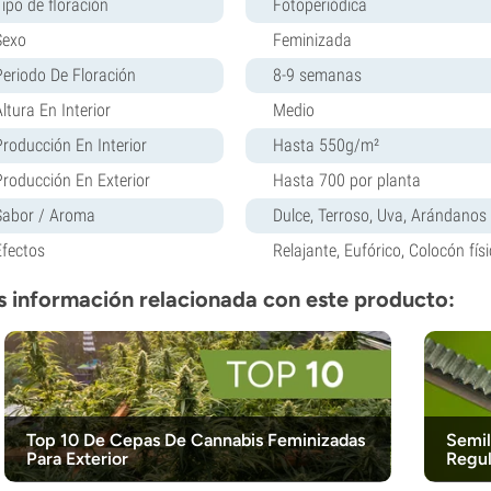
Tipo de floración
Fotoperiódica
Sexo
Feminizada
Periodo De Floración
8-9 semanas
ltura En Interior
Medio
Producción En Interior
Hasta 550g/m²
Producción En Exterior
Hasta 700 por planta
Sabor / Aroma
Dulce, Terroso, Uva, Arándanos
Efectos
Relajante, Eufórico, Colocón fís
 información relacionada con este producto:
Top 10 De Cepas De Cannabis Feminizadas
Semil
Para Exterior
Regul