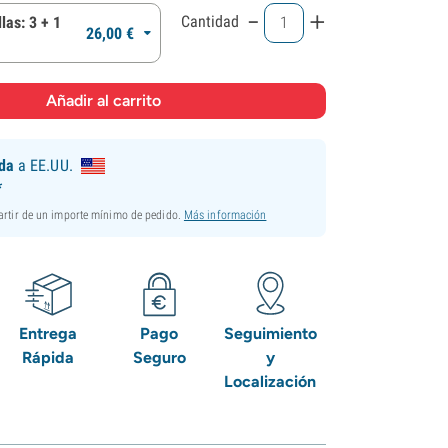
-
+
Cantidad
las: 3 + 1
26,
00
€
ida
a EE.UU.
*
partir de un importe mínimo de pedido.
Más información
Entrega
Pago
Seguimiento
Rápida
Seguro
y
Localización