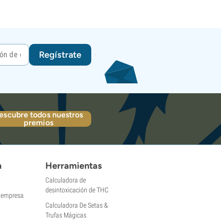
Regístrate
escubre todos nuestros
premios
n
Herramientas
Calculadora de
desintoxicación de THC
a empresa
Calculadora De Setas &
Trufas Mágicas