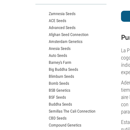
Variedades White Widow
Semillas de Northern Lights
Zamnesia Seeds
Semillas de Granddaddy Purple
ACE Seeds
Semillas de OG Kush
Advanced Seeds
Semillas de Blue Dream
Afghan Seed Connection
Semillas de Lemon Haze
Pu
Amsterdam Genetics
Semillas de Bruce Banner
Anesia Seeds
Semillas de Gelato
La P
Auto Seeds
Semillas de Sour Diesel
cogo
Barney's Farm
Semillas de Jack Herer
índi
Big Buddha Seeds
Semillas de Girl Scout Cookies
expe
Blimburn Seeds
Semillas de Wedding Cake
Adem
Bomb Seeds
Semillas de Zkittlez
tiem
BSB Genetics
Semillas de Pineapple Express
aire
BSF Seeds
Semillas de Chemdawg
con 
Buddha Seeds
Semillas de Hindu Kush
para
Semillas The Cali Connection
Semillas de Mimosa
CBD Seeds
Esta
Compound Genetics
suti