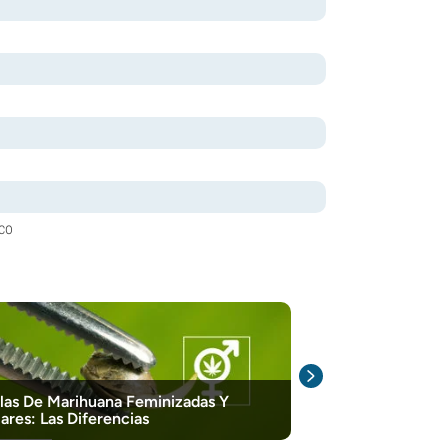
ico
las De Marihuana Feminizadas Y
Las 10 Mejore
ares: Las Diferencias
Feminizadas