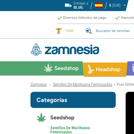
Entregar a
€
(EUR)
EE.UU.
Diversos métodos de pago
Atención
TRIBE
Buscador de semillas
Seedshop
Headshop
Zamnesia
Semillas De Marihuana Feminizadas
Pure Glitte
>
>
Categorías
Seedshop
Semillas De Marihuana
Feminizadas