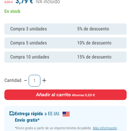
3,
79
€
IVA incluído
3,
99
€
En stock
Compra 3 unidades
5% de descuento
Compra 5 unidades
10% de descuento
Compra 10 unidades
15% de descuento
-
+
Cantidad
Añadir al carrito
·
Ahorras 0,20 €
Entrega rápida
a EE.UU.
Envío gratis*
*Envío gratis a partir de un importe mínimo de pedido.
Más información