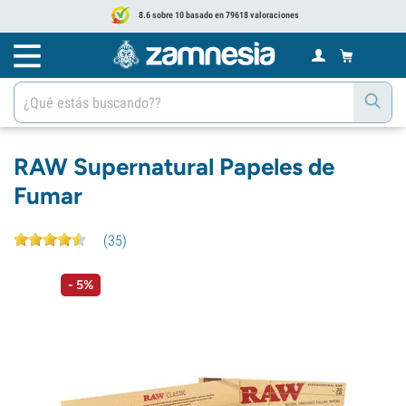
8.6 sobre 10 basado en 79618 valoraciones
RAW Supernatural Papeles de
Fumar
(
35
)
- 5%