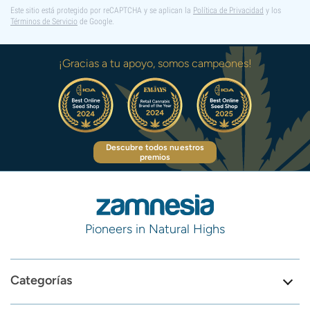
Este sitio está protegido por reCAPTCHA y se aplican la
Política de Privacidad
y los
Términos de Servicio
de Google.
¡Gracias a tu apoyo, somos campeones!
Descubre todos nuestros
premios
Pioneers in Natural Highs
Categorías