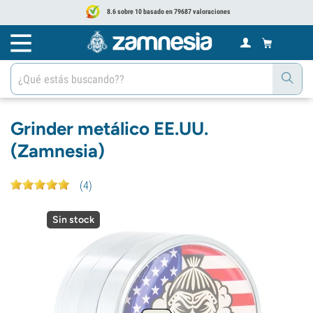
8.6 sobre 10 basado en 79687 valoraciones
Grinder metálico EE.UU.
(Zamnesia)
(
4
)
Sin stock