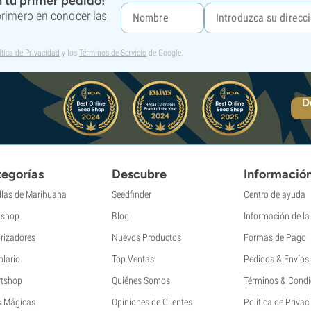
 tu primer pedido!
 primero en conocer las
ítica de Privacidad
y los
Términos de Servicio
de Google.
D
egorías
Descubre
Informació
llas de Marihuana
Seedfinder
Centro de ayuda
shop
Blog
Información de l
rizadores
Nuevos Productos
Formas de Pago
olario
Top Ventas
Pedidos & Envíos
tshop
Quiénes Somos
Términos & Condi
s Mágicas
Opiniones de Clientes
Política de Privac