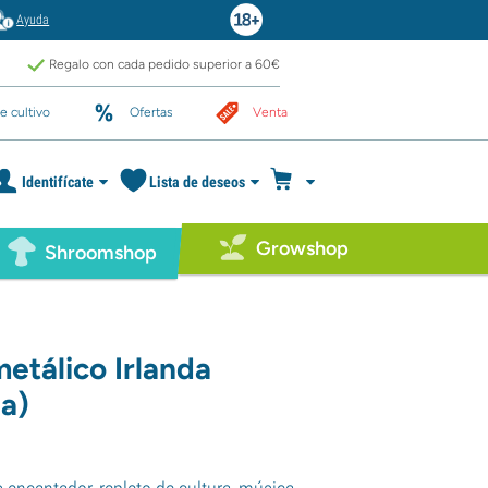
Ayuda
Regalo con cada pedido superior a 60€
e cultivo
Ofertas
Venta
Identifícate
Lista de deseos
Growshop
Shroomshop
etálico Irlanda
a)