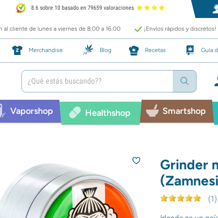
8.6 sobre 10 basado en 79659 valoraciones
 al cliente de lunes a viernes de 8:00 a 16:00
¡Envíos rápidos y discretos!
Merchandise
Blog
Recetas
Guía d
Vaporshop
Smartshop
Healthshop
Grinder m
(Zamnesi
(
1
)