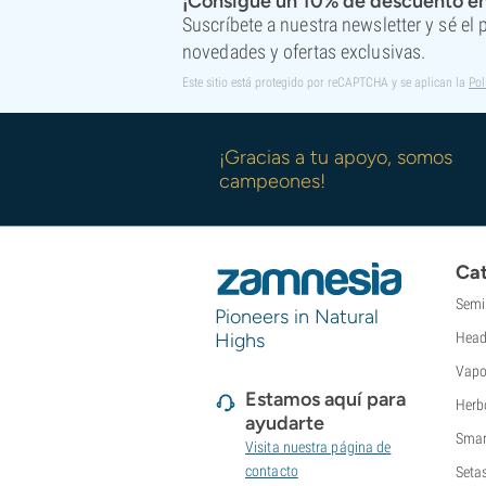
¡Consigue un 10% de descuento en
Suscríbete a nuestra newsletter y sé el
novedades y ofertas exclusivas.
Este sitio está protegido por reCAPTCHA y se aplican la
Pol
¡Gracias a tu apoyo, somos
campeones!
Cat
Semi
Pioneers in Natural
Highs
Head
Vapo
Estamos aquí para
Herb
ayudarte
Smar
Visita nuestra página de
contacto
Seta