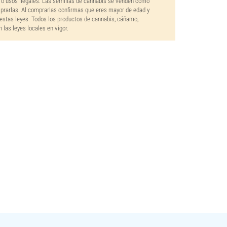
 o usos ilegales. Las semillas de cannabis se venden como
mprarlas. Al comprarlas confirmas que eres mayor de edad y
estas leyes. Todos los productos de cannabis, cáñamo,
las leyes locales en vigor.