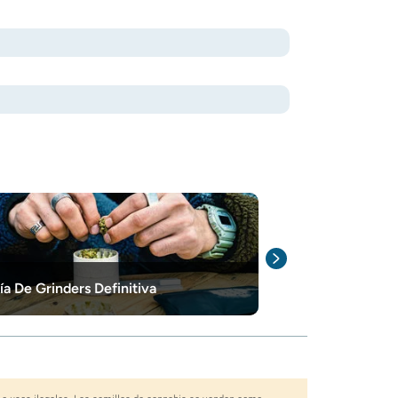
Cómo (Y Por Q
ía De Grinders Definitiva
Grinder