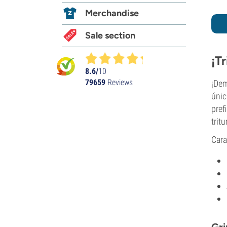
Merchandise
Sale section
¡T
8.6/
10
79659
Reviews
¡Dem
únic
pref
trit
Cara
Gri