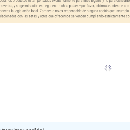
odos los productos están pensados exclusivamente para fines legales y no para consumo
ouvenirs, y su germinación es ilegal en muchos países—por favor, infórmate antes de co
onoces la legislación local. Zamnesia no es responsable de ninguna acción que incumpla 
elacionados con las setas y otros que ofrecemos se venden cumpliendo estrictamente con 