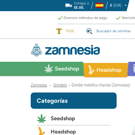
Entregar a
€
(EUR)
EE.UU.
Diversos métodos de pago
Atención
TRIBE
Buscador de semillas
Seedshop
Headshop
Zamnesia
Grinders
Grinder metálico Irlanda (Zamnesia)
>
>
Categorías
Seedshop
Headshop