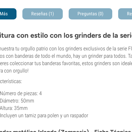
Más
Reseñas (1)
Preguntas
(0)
Re
ritura con estilo con los grinders de la se
uestra tu orgullo patrio con los grinders exclusivos de la seri
os con banderas de todo el mundo, hay un grinder para todos. Tan
ieres coleccionar tus banderas favoritas, estos grinders son idea
ura con orgullo!
cterísticas:
Número de piezas: 4
Diámetro: 50mm
Altura: 35mm
Incluyen un tamiz para polen y un raspador
nder metálico Irlanda (Zamnesia) - Ficha Técnica