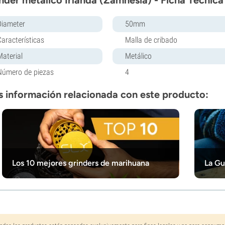
Diameter
50mm
Características
Malla de cribado
Material
Metálico
Número de piezas
4
 información relacionada con este producto:
Los 10 mejores grinders de marihuana
La Gu