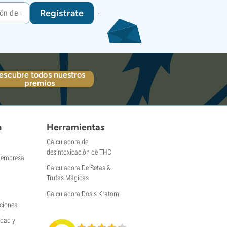
Regístrate
escubre todos nuestros
premios
n
Herramientas
Calculadora de
desintoxicación de THC
a empresa
Calculadora De Setas &
Trufas Mágicas
Calculadora Dosis Kratom
ciones
idad y