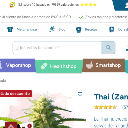
8.6 sobre 10 basado en 79659 valoraciones
 al cliente de lunes a viernes de 8:00 a 16:00
¡Envíos rápidos y discretos!
Merchandise
Blog
Recetas
Guía d
Vaporshop
Smartshop
Healthshop
zada
5% de descuento
Thai (Za
(
5
La Thai ha crecid
selvas de Tailand