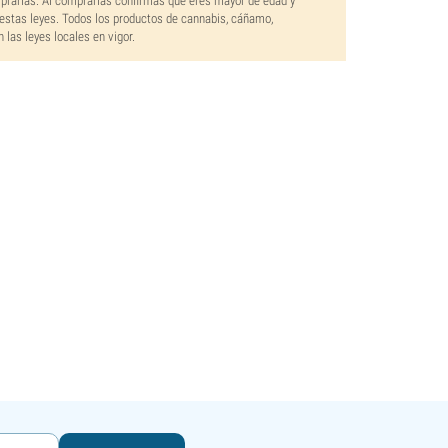
mprarlas. Al comprarlas confirmas que eres mayor de edad y
estas leyes. Todos los productos de cannabis, cáñamo,
las leyes locales en vigor.