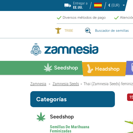
Entregar a
€
(EUR)
EE.UU.
Diversos métodos de pago
Atención
TRIBE
Buscador de semillas
Seedshop
Headshop
Zamnesia
Zamnesia Seeds
Thai (Zamnesia Seeds) femini
>
>
1
Categorías
Seedshop
Semillas De Marihuana
Feminizadas