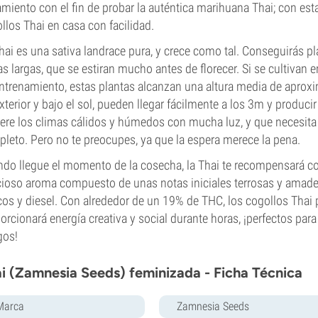
amiento con el fin de probar la auténtica marihuana Thai; con est
llos Thai en casa con facilidad.
hai es una sativa landrace pura, y crece como tal. Conseguirás pla
s largas, que se estiran mucho antes de florecer. Si se cultivan
ntrenamiento, estas plantas alcanzan una altura media de apr
xterior y bajo el sol, pueden llegar fácilmente a los 3m y produci
iere los climas cálidos y húmedos con mucha luz, y que necesita
leto. Pero no te preocupes, ya que la espera merece la pena.
do llegue el momento de la cosecha, la Thai te recompensará co
cioso aroma compuesto de unas notas iniciales terrosas y amad
icos y diesel. Con alrededor de un 19% de THC, los cogollos Thai 
orcionará energía creativa y social durante horas, ¡perfectos para
gos!
i (Zamnesia Seeds) feminizada - Ficha Técnica
Marca
Zamnesia Seeds