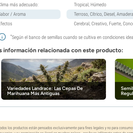
Clima más adecuado:
Tropical, Húmedo
Sabor / Aroma
Terroso, Cítrico, Diesel, Amade
Efectos
Cerebral, Creativo, Fuerte, Conc
*
Según el banco de semillas cuando se cultiva en condiciones idea
 información relacionada con este producto:
Variedades Landrace: Las Cepas De
Semil
Marihuana Más Antiguas
Regul
odos los productos están pensados exclusivamente para fines legales y no para consumo