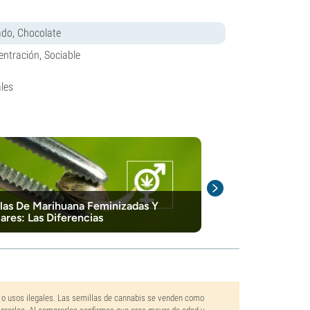
rado, Chocolate
entración, Sociable
les
las De Marihuana Feminizadas Y
¿Qué Son Las 
ares: Las Diferencias
Feminizadas?
 o usos ilegales. Las semillas de cannabis se venden como