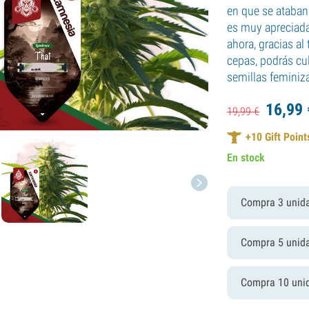
en que se ataban 
es muy apreciada
ahora, gracias al
cepas, podrás cu
semillas feminiz
16,
99
19,
99
€
+
10
Gift Point
En stock
Compra 3 unid
Compra 5 unid
Compra 10 uni