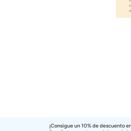
s
Super Sativa Seed Club
c
Super Strains
r
Sweet Seeds
TICAL
T.H. Seeds
Top Tao Seeds
Vision Seeds
VIP Seeds
White Label
World Of Seeds
Bancos de semillas
¡Consigue un 10% de descuento en