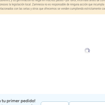
ouvenirs, y su germinación es ilegal en muchos países—por favor, infórmate antes de co
onoces la legislación local. Zamnesia no es responsable de ninguna acción que incumpla 
elacionados con las setas y otros que ofrecemos se venden cumpliendo estrictamente con 
 tu primer pedido!