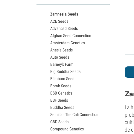
Variedades White Widow
Semillas de Northern Lights
Zamnesia Seeds
Semillas de Granddaddy Purple
ACE Seeds
Semillas de OG Kush
Advanced Seeds
Semillas de Blue Dream
Afghan Seed Connection
Semillas de Lemon Haze
Amsterdam Genetics
Semillas de Bruce Banner
Anesia Seeds
Semillas de Gelato
Auto Seeds
Semillas de Sour Diesel
Barney's Farm
Semillas de Jack Herer
Big Buddha Seeds
Semillas de Girl Scout Cookies
Blimburn Seeds
Semillas de Wedding Cake
Bomb Seeds
Semillas de Zkittlez
Za
BSB Genetics
Semillas de Pineapple Express
BSF Seeds
Semillas de Chemdawg
La h
Buddha Seeds
Semillas de Hindu Kush
prob
Semillas The Cali Connection
Semillas de Mimosa
cult
CBD Seeds
Compound Genetics
de c