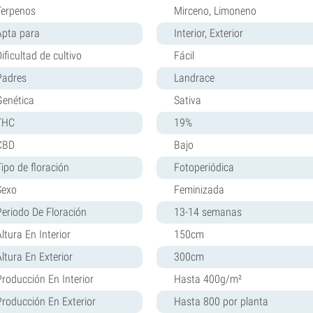
Terpenos
Mirceno, Limoneno
Apta para
Interior, Exterior
ificultad de cultivo
Fácil
Padres
Landrace
Genética
Sativa
THC
19%
CBD
Bajo
Tipo de floración
Fotoperiódica
Sexo
Feminizada
Periodo De Floración
13-14 semanas
ltura En Interior
150cm
Altura En Exterior
300cm
Producción En Interior
Hasta 400g/m²
Producción En Exterior
Hasta 800 por planta