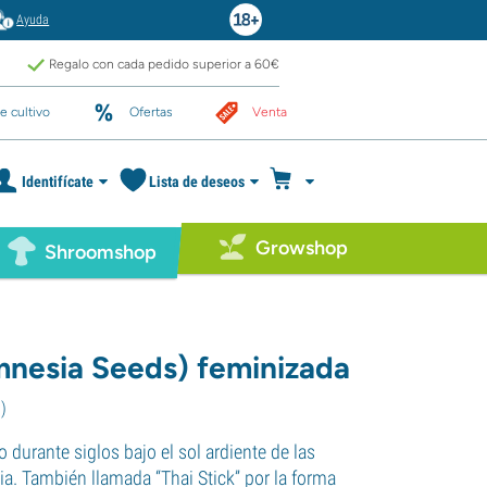
Ayuda
Regalo con cada pedido superior a 60€
e cultivo
Ofertas
Venta
Identifícate
Lista de deseos
Growshop
Shroomshop
mnesia Seeds) feminizada
7
)
o durante siglos bajo el sol ardiente de las
ia. También llamada “Thai Stick” por la forma