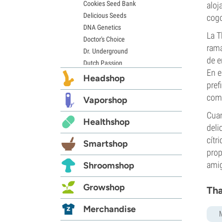
Cookies Seed Bank
aloj
Delicious Seeds
cogo
DNA Genetics
La T
Doctor's Choice
rama
Dr. Underground
de e
Dutch Passion
En e
Elite Seeds
Headshop
pref
Eva Seeds
comp
Exotic Seed
Vaporshop
Expert Seeds
Cuan
Healthshop
FastBuds
deli
Female Seeds
cítr
Smartshop
French Touch Seeds
prop
Garden of Green
ami
Shroomshop
GeneSeeds
Genehtik Seeds
Growshop
Tha
G13 Labs
Grass-O-Matic
Merchandise
Greenhouse Seeds