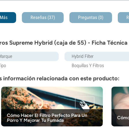
Más
Reseñas (37)
Preguntas
(0)
R
tros Supreme Hybrid (caja de 55) - Ficha Técnica
Marque
Hybrid Filter
Tipo
Boquillas Y Filtros
 información relacionada con este producto:
Cómo Hacer El Filtro Perfecto Para Un
Cómo 
Porro Y Mejorar Tu Fumada