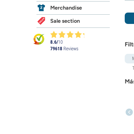
Merchandise
Sale section
8.6/
10
Fil
79618
Reviews
Más