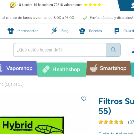
8.6 sobre 10 basado en 79618 valoraciones
 al cliente de lunes a viernes de 8:00 a 16:00
¡Envíos rápidos y discretos!
Merchandise
Blog
Recetas
Guía d
Vaporshop
Smartshop
Healthshop
id (caja de 55)
Filtros 
55)
(
3