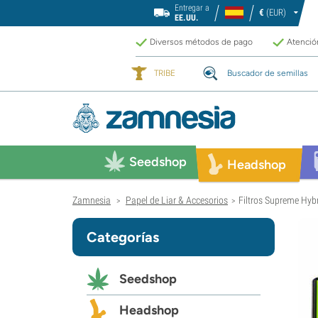
Entregar a
€
(EUR)
EE.UU.
Diversos métodos de pago
Atención
TRIBE
Buscador de semillas
Seedshop
Headshop
Zamnesia
Papel de Liar & Accesorios
Filtros Supreme Hybr
>
>
Categorías
Seedshop
Headshop