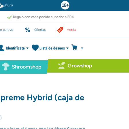
Ayuda
Regalo con cada pedido superior a 60€
e cultivo
Ofertas
Venta
Identifícate
Lista de deseos
Growshop
Shroomshop
Supreme Hybrid (caja de
7
)