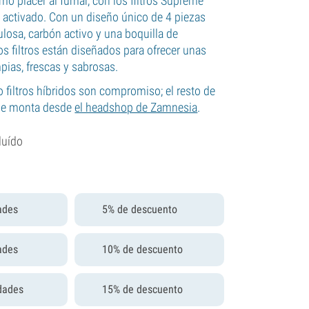
mo placer al fumar, con los filtros Supreme
 activado. Con un diseño único de 4 piezas
losa, carbón activo y una boquilla de
tos filtros están diseñados para ofrecer unas
ias, frescas y sabrosas.
 filtros híbridos son compromiso; el resto de
 se monta desde
el headshop de Zamnesia
.
luído
ades
5% de descuento
ades
10% de descuento
dades
15% de descuento