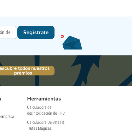
Regístrate
escubre todos nuestros
premios
n
Herramientas
Calculadora de
desintoxicación de THC
a empresa
Calculadora De Setas &
Trufas Mágicas