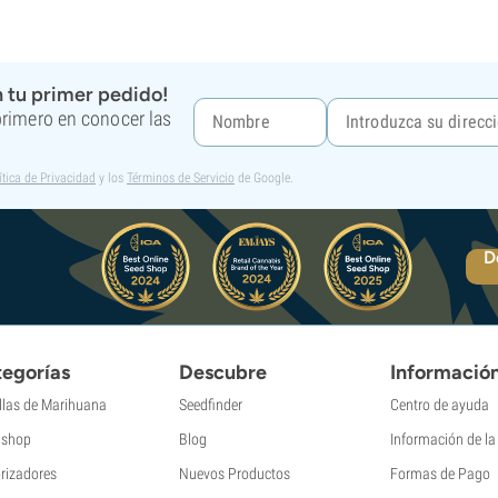
 tu primer pedido!
 primero en conocer las
ítica de Privacidad
y los
Términos de Servicio
de Google.
D
egorías
Descubre
Informació
llas de Marihuana
Seedfinder
Centro de ayuda
shop
Blog
Información de l
rizadores
Nuevos Productos
Formas de Pago