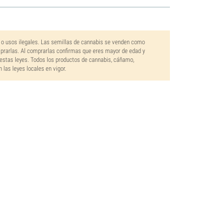
 o usos ilegales. Las semillas de cannabis se venden como
mprarlas. Al comprarlas confirmas que eres mayor de edad y
estas leyes. Todos los productos de cannabis, cáñamo,
las leyes locales en vigor.