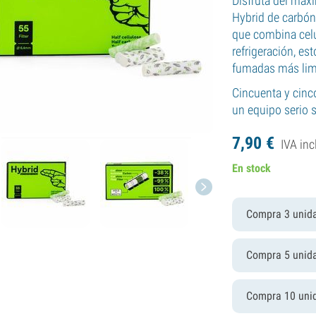
Disfruta del máxi
Hybrid de carbón
que combina celu
refrigeración, es
fumadas más limp
Cincuenta y cinco
un equipo serio
7,
90
€
IVA inc
En stock
Compra 3 unid
Compra 5 unid
Compra 10 uni