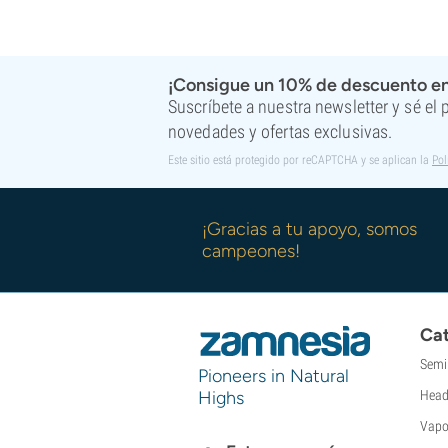
¡Consigue un 10% de descuento en
Suscríbete a nuestra newsletter y sé el
novedades y ofertas exclusivas.
Este sitio está protegido por reCAPTCHA y se aplican la
Pol
¡Gracias a tu apoyo, somos
campeones!
Cat
Semi
Pioneers in Natural
Highs
Head
Vapo