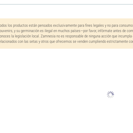
odos los productos están pensados exclusivamente para fines legales y no para consumo
ouvenirs, y su germinación es ilegal en muchos países—por favor, infórmate antes de co
onoces la legislación local. Zamnesia no es responsable de ninguna acción que incumpla 
elacionados con las setas y otros que ofrecemos se venden cumpliendo estrictamente con 