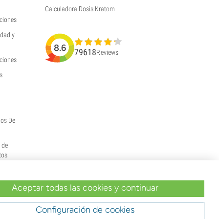
Calculadora Dosis Kratom
ciones
idad y
8.6
79618
Reviews
uciones
s
hos De
y de
tos
Aceptar todas las cookies y continuar
Configuración de cookies