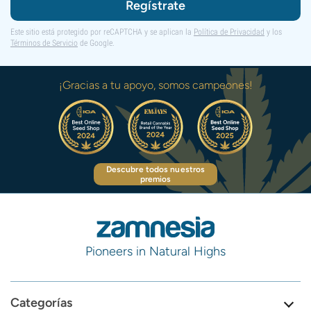
Regístrate
Este sitio está protegido por reCAPTCHA y se aplican la
Política de Privacidad
y los
Términos de Servicio
de Google.
¡Gracias a tu apoyo, somos campeones!
Descubre todos nuestros
premios
Pioneers in Natural Highs
Categorías