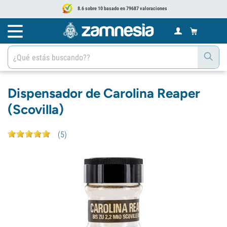
8.6 sobre 10 basado en 79687 valoraciones
Dispensador de Carolina Reaper
(Scovilla)
(
5
)