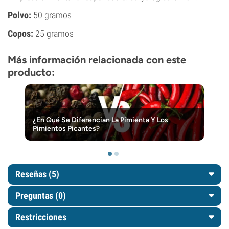
Polvo:
50 gramos
Copos:
25 gramos
Más información relacionada con este
producto:
¿En Qué Se Diferencian La Pimienta Y Los
Pimientos Picantes?
Reseñas (5)
Preguntas
(0)
Restricciones