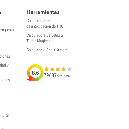
n
Herramientas
Calculadora de
desintoxicación de THC
a empresa
Calculadora De Setas &
Trufas Mágicas
Calculadora Dosis Kratom
ciones
idad y
8.6
79687
Reviews
uciones
s
hos De