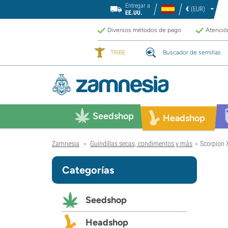
Entregar a
€
(EUR)
EE.UU.
Diversos métodos de pago
Atención
TRIBE
Buscador de semillas
Seedshop
Headshop
Zamnesia
Guindillas secas, condimentos y más
Scorpion X
>
>
Categorías
Seedshop
Headshop