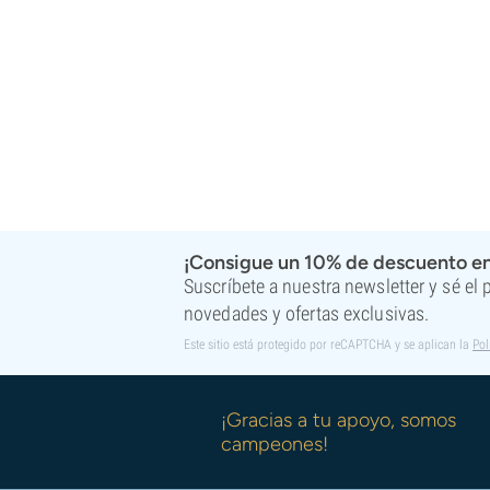
¡Consigue un 10% de descuento en
Suscríbete a nuestra newsletter y sé el
novedades y ofertas exclusivas.
Este sitio está protegido por reCAPTCHA y se aplican la
Pol
¡Gracias a tu apoyo, somos
campeones!