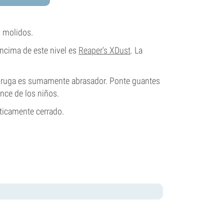
y molidos.
encima de este nivel es
Reaper's XDust
. La
Moruga es sumamente abrasador. Ponte guantes
nce de los niños.
éticamente cerrado.