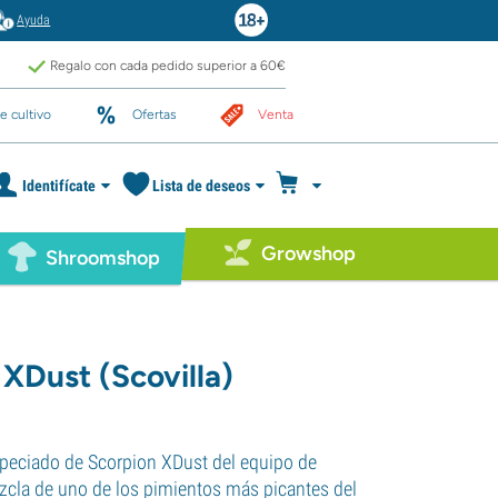
Ayuda
Regalo con cada pedido superior a 60€
e cultivo
Ofertas
Venta
Identifícate
Lista de deseos
Growshop
Shroomshop
XDust (Scovilla)
especiado de Scorpion XDust del equipo de
ezcla de uno de los pimientos más picantes del