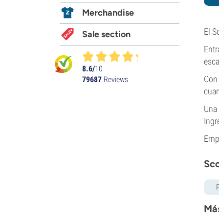
Merchandise
El S
Sale section
Entr
esca
8.6/
10
Con 
79687
Reviews
cuan
Una 
Ingr
Empr
Sco
Más