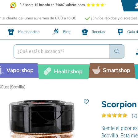
8.6 sobre 10 basado en 79687 valoraciones
 al cliente de lunes a viernes de 8:00 a 16:00
¡Envíos rápidos y discretos!
Merchandise
Blog
Recetas
Guía d
Vaporshop
Smartshop
Healthshop
Dust (Scovilla)
Scorpion 
(
2
)
Siente el picor 
Scovilla. Esta m