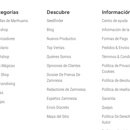
egorías
Descubre
Informació
llas de Marihuana
Seedfinder
Centro de ayuda
shop
Blog
Información de l
rizadores
Nuevos Productos
Formas de Pago
olario
Top Ventas
Pedidos & Envíos
tshop
Quiénes Somos
Términos & Condi
s Mágicas
Opiniones de Clientes
Política de Privac
Cookies
 Shop
Dossier De Prensa De
Zamnesia
Política de devol
handising
Redactores de Zamnesia
Política de reseña
as
Expertos Zamnesia
Garantía
jas
Envío Discreto
Quejas
Mapa del Sitio
Política De Derec
Autor