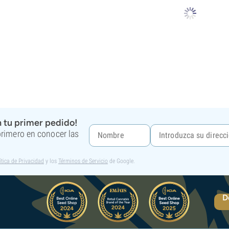
 tu primer pedido!
 primero en conocer las
ítica de Privacidad
y los
Términos de Servicio
de Google.
D