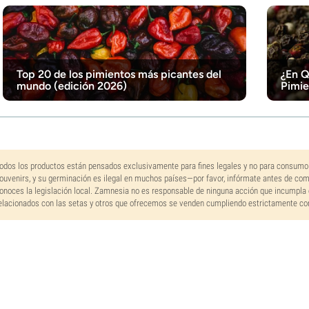
Top 20 de los pimientos más picantes del
¿En Q
mundo (edición 2026)
Pimie
odos los productos están pensados exclusivamente para fines legales y no para consumo
ouvenirs, y su germinación es ilegal en muchos países—por favor, infórmate antes de co
onoces la legislación local. Zamnesia no es responsable de ninguna acción que incumpla 
elacionados con las setas y otros que ofrecemos se venden cumpliendo estrictamente con 