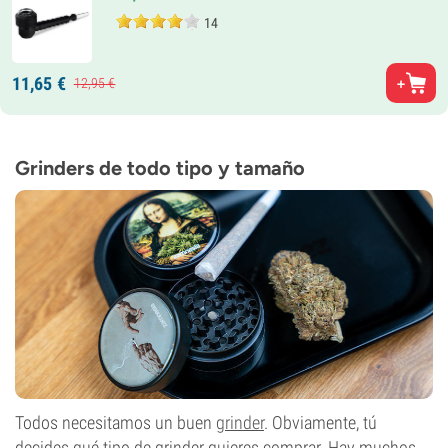
14
11,
65
€
12,
95
€
Grinders de todo tipo y tamaño
Todos necesitamos un buen
grinder
. Obviamente, tú
decides qué tipo de grinder quieres comprar. Hay muchos