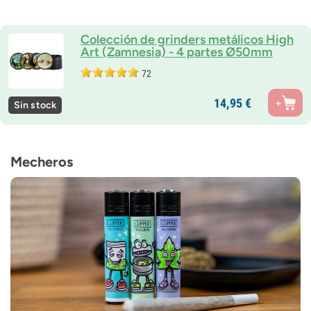
Colección de grinders metálicos High
Art (Zamnesia) - 4 partes Ø50mm
72
14,
95
€
Sin stock
Mecheros