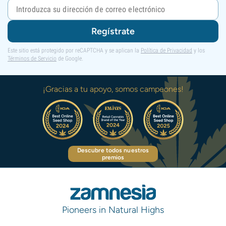
Regístrate
Este sitio está protegido por reCAPTCHA y se aplican la
Política de Privacidad
y los
Términos de Servicio
de Google.
¡Gracias a tu apoyo, somos campeones!
Descubre todos nuestros
premios
Pioneers in Natural Highs