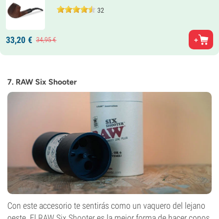
32
33,
20
€
34,
95
€
7. RAW Six Shooter
Con este accesorio te sentirás como un vaquero del lejano
oeste. El
RAW Six Shooter
es la mejor forma de hacer conos