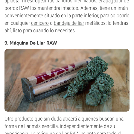
aplastar ni estropear tus
canutos bien liados
; el apagador de
porros RAW los mantendrá intactos. Además, tiene un imán
convenientemente situado en la parte inferior, para colocarlo
en cualquier
cenicero
o
bandeja de liar
metálicos; lo tendrás
ahí, listo para cuando lo necesites.
9. Máquina De Liar RAW
Otro producto que sin duda atraerá a quienes buscan una
forma de liar más sencilla, independientemente de su
experiencia. La
máquina de liar RAW
es apta para todo el