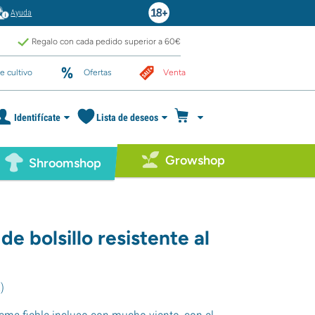
Ayuda
Regalo con cada pedido superior a 60€
e cultivo
Ofertas
Venta
Identifícate
Lista de deseos
Growshop
Shroomshop
e bolsillo resistente al
2
)