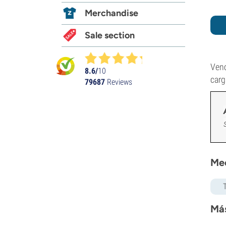
Merchandise
Sale section
Venc
8.6/
10
carg
79687
Reviews
Mec
Más