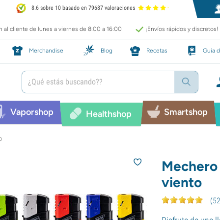
8.6 sobre 10 basado en 79687 valoraciones
 al cliente de lunes a viernes de 8:00 a 16:00
¡Envíos rápidos y discretos!
Merchandise
Blog
Recetas
Guía d
Vaporshop
Smartshop
Healthshop
o
Mechero d
viento
(
5