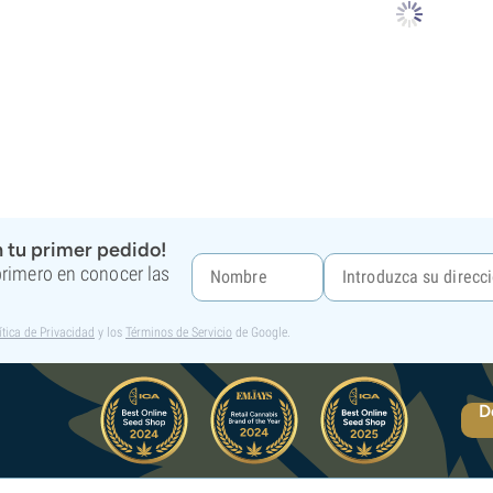
 tu primer pedido!
 primero en conocer las
ítica de Privacidad
y los
Términos de Servicio
de Google.
D