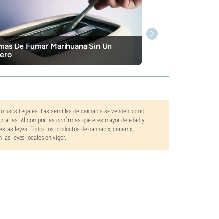
mas De Fumar Marihuana Sin Un
ero
 o usos ilegales. Las semillas de cannabis se venden como
mprarlas. Al comprarlas confirmas que eres mayor de edad y
estas leyes. Todos los productos de cannabis, cáñamo,
las leyes locales en vigor.