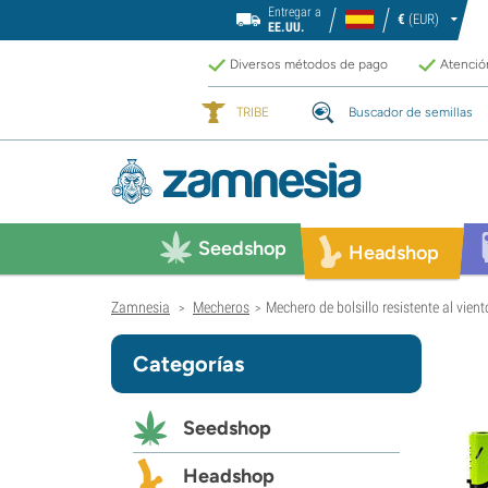
Entregar a
€
(EUR)
EE.UU.
Diversos métodos de pago
Atención
TRIBE
Buscador de semillas
Seedshop
Headshop
Zamnesia
Mecheros
Mechero de bolsillo resistente al vient
>
>
Categorías
Seedshop
Headshop