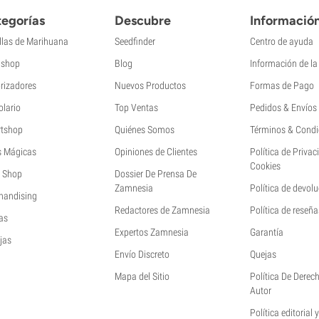
egorías
Descubre
Informació
llas de Marihuana
Seedfinder
Centro de ayuda
shop
Blog
Información de l
rizadores
Nuevos Productos
Formas de Pago
olario
Top Ventas
Pedidos & Envíos
tshop
Quiénes Somos
Términos & Condi
s Mágicas
Opiniones de Clientes
Política de Privac
Cookies
 Shop
Dossier De Prensa De
Zamnesia
Política de devol
handising
Redactores de Zamnesia
Política de reseña
as
Expertos Zamnesia
Garantía
jas
Envío Discreto
Quejas
Mapa del Sitio
Política De Derec
Autor
Política editorial 