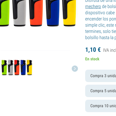
Disfruta de una l
mechero
de bolsi
dispositivo cabe 
encender los por
simple clic, este
termines, solo ti
bolsillo hasta la
1,
10
€
IVA inc
En stock
Compra 3 unid
Compra 5 unid
Compra 10 uni