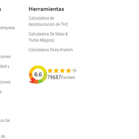
n
Herramientas
Calculadora de
desintoxicación de THC
a empresa
Calculadora De Setas &
Trufas Mágicas
Calculadora Dosis Kratom
ciones
idad y
8.6
79687
Reviews
uciones
s
hos De
y de