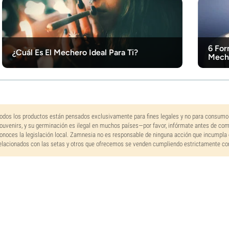
6 For
¿Cuál Es El Mechero Ideal Para Ti?
Mech
odos los productos están pensados exclusivamente para fines legales y no para consumo
ouvenirs, y su germinación es ilegal en muchos países—por favor, infórmate antes de co
onoces la legislación local. Zamnesia no es responsable de ninguna acción que incumpla 
elacionados con las setas y otros que ofrecemos se venden cumpliendo estrictamente con 