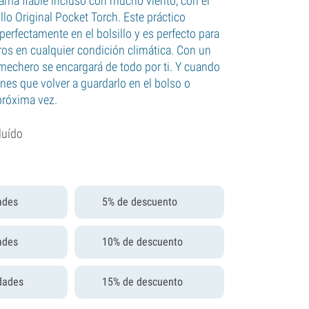
lama fiable incluso con mucho viento, con el
llo Original Pocket Torch. Este práctico
perfectamente en el bolsillo y es perfecto para
ros en cualquier condición climática. Con un
 mechero se encargará de todo por ti. Y cuando
enes que volver a guardarlo en el bolso o
 próxima vez.
luído
ades
5% de descuento
ades
10% de descuento
dades
15% de descuento