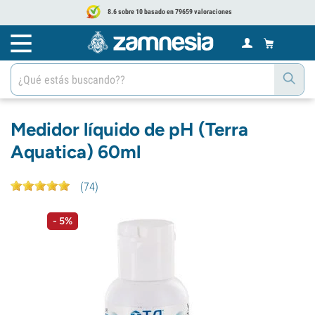
8.6 sobre 10 basado en 79659 valoraciones
Medidor líquido de pH (Terra
Aquatica) 60ml
(
74
)
- 5%