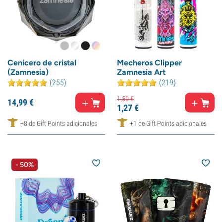
Cenicero de cristal
Mecheros Clipper
(Zamnesia)
Zamnesia Art
(255)
(219)
1,
50
€
14,
99
€
1,
27
€
+8 de Gift Points adicionales
+1 de Gift Points adicionales
- 50%