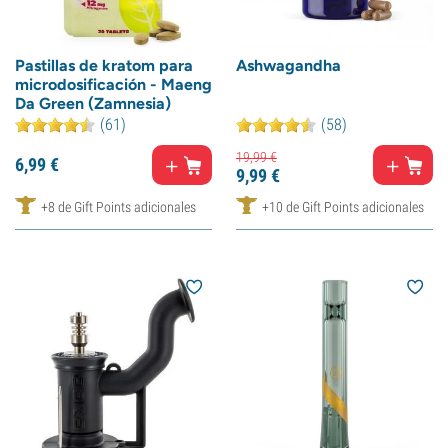
Pastillas de kratom para
Ashwagandha
microdosificación - Maeng
Da Green (Zamnesia)
(61)
(58)
19,
99
€
6,
99
€
9,
99
€
+8 de Gift Points adicionales
+10 de Gift Points adicionales