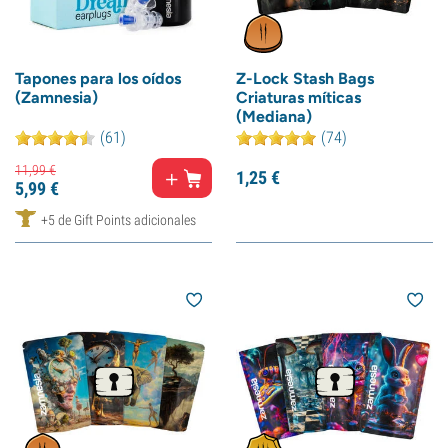
Tapones para los oídos
Z-Lock Stash Bags
(Zamnesia)
Criaturas míticas
(Mediana)
(61)
(74)
11,
99
€
1,
25
€
5,
99
€
+5 de Gift Points adicionales