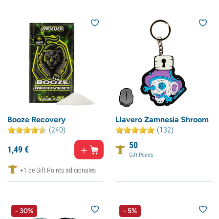
Booze Recovery
Llavero Zamnesia Shroom
(240)
(132)
50
1,
49
€
Gift Points
+1 de Gift Points adicionales
- 30%
- 5%