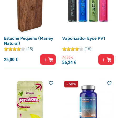
Estuche Pequeño (Marley
Vaporizador Eyce PV1
Natural)
(15)
(16)
74,
99
€
25,
00
€
56,
24
€
- 50%