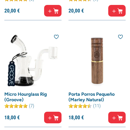
20,
00
€
20,
00
€
Micro Hourglass Rig
Porta Porros Pequeño
(Groove)
(Marley Natural)
(7)
(11)
18,
00
€
18,
00
€