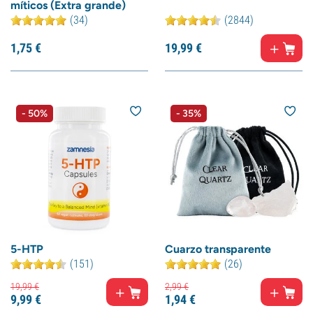
míticos (Extra grande)
(34)
(2844)
1,
75
€
19,
99
€
- 50%
- 35%
5-HTP
Cuarzo transparente
(151)
(26)
19,
99
€
2,
99
€
9,
99
€
1,
94
€