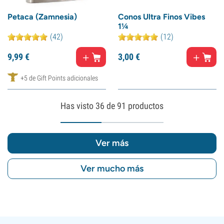
Petaca (Zamnesia)
Conos Ultra Finos Vibes
1¼
(42)
(12)
9,
99
€
3,
00
€
+5 de Gift Points adicionales
Has visto
36
de 91 productos
Ver más
Ver mucho más