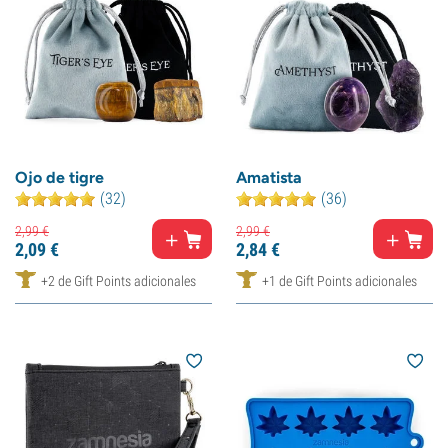
Ojo de tigre
Amatista
(32)
(36)
2,
99
€
2,
99
€
2,
09
€
2,
84
€
+2 de Gift Points adicionales
+1 de Gift Points adicionales