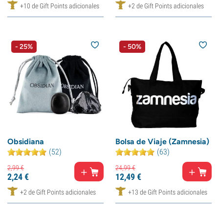
+10 de Gift Points adicionales
+2 de Gift Points adicionales
- 25%
- 50%
Obsidiana
Bolsa de Viaje (Zamnesia)
(52)
(63)
2,
99
€
24,
99
€
2,
24
€
12,
49
€
+2 de Gift Points adicionales
+13 de Gift Points adicionales