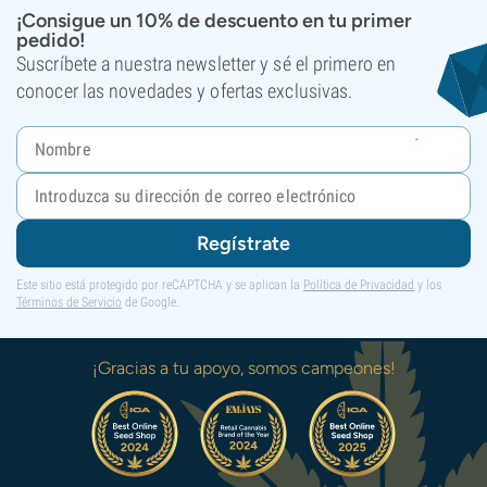
¡Consigue un 10% de descuento en tu primer
pedido!
Suscríbete a nuestra newsletter y sé el primero en
conocer las novedades y ofertas exclusivas.
Regístrate
Este sitio está protegido por reCAPTCHA y se aplican la
Política de Privacidad
y los
Términos de Servicio
de Google.
¡Gracias a tu apoyo, somos campeones!