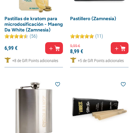
Pastillas de kratom para
Pastillero (Zamnesia)
microdosificación - Maeng
Da White (Zamnesia)
(56)
(11)
9,
99
€
6,
99
€
8,
99
€
+8 de Gift Points adicionales
+5 de Gift Points adicionales