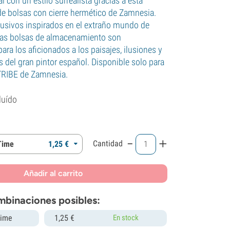
l con un estilo surrealista gracias a esta
de bolsas con cierre hermético de Zamnesia.
usivos inspirados en el extraño mundo de
stas bolsas de almacenamiento son
ara los aficionados a los paisajes, ilusiones y
s del gran pintor español. Disponible solo para
TRIBE de Zamnesia.
luído
-
+
Cantidad
 Time
1,
25
€
Añadir al carrito
mbinaciones posibles:
Time
1,
25
€
En stock