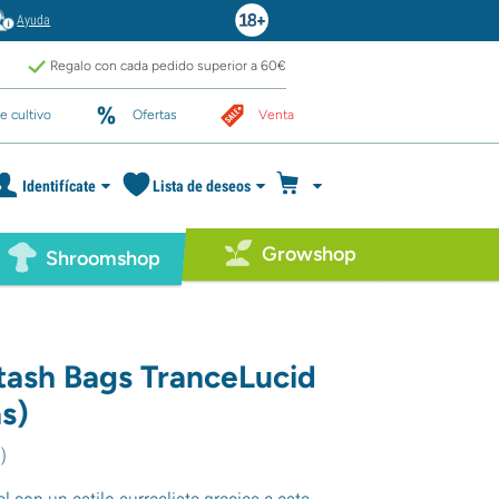
Ayuda
Regalo con cada pedido superior a 60€
e cultivo
Ofertas
Venta
Identifícate
Lista de deseos
Growshop
Shroomshop
tash Bags TranceLucid
s)
9
)