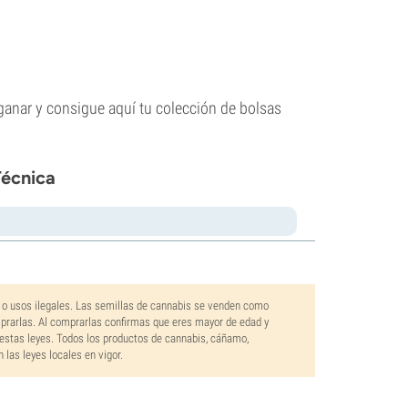
ganar y consigue aquí tu colección de bolsas
Técnica
 o usos ilegales. Las semillas de cannabis se venden como
mprarlas. Al comprarlas confirmas que eres mayor de edad y
estas leyes. Todos los productos de cannabis, cáñamo,
las leyes locales en vigor.