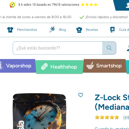
8.6 sobre 10 basado en 79618 valoraciones
 al cliente de lunes a viernes de 8:00 a 16:00
¡Envíos rápidos y discretos!
Merchandise
Blog
Recetas
Guía d
Vaporshop
Smartshop
Healthshop
Z-Lock S
(Mediana
(
6