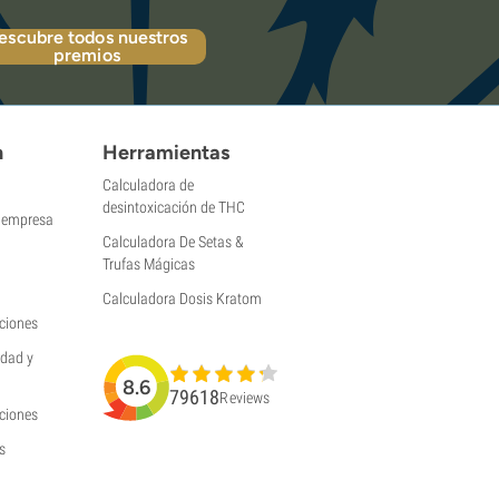
escubre todos nuestros
premios
n
Herramientas
Calculadora de
desintoxicación de THC
a empresa
Calculadora De Setas &
Trufas Mágicas
Calculadora Dosis Kratom
ciones
idad y
8.6
79618
Reviews
uciones
s