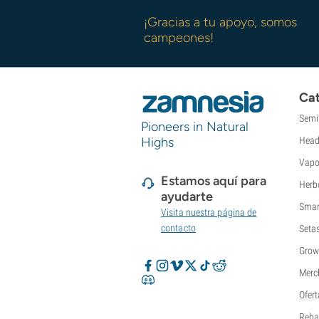
¡Gracias a tu apoyo, somos
campeones!
Cat
Semi
Pioneers in Natural
Highs
Head
Vapo
Estamos aquí para
Herb
ayudarte
Smar
Visita nuestra página de
contacto
Seta
Grow
Merc
Ofert
Reba