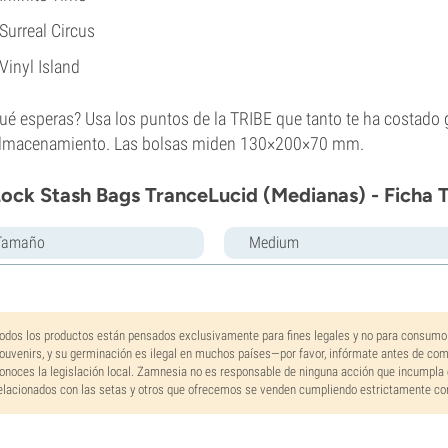
Surreal Circus
Vinyl Island
ué esperas? Usa los puntos de la TRIBE que tanto te ha costado 
almacenamiento. Las bolsas miden 130×200×70 mm.
ock Stash Bags TranceLucid (Medianas) - Ficha 
Tamaño
Medium
odos los productos están pensados exclusivamente para fines legales y no para consumo
ouvenirs, y su germinación es ilegal en muchos países—por favor, infórmate antes de co
onoces la legislación local. Zamnesia no es responsable de ninguna acción que incumpla 
elacionados con las setas y otros que ofrecemos se venden cumpliendo estrictamente con 