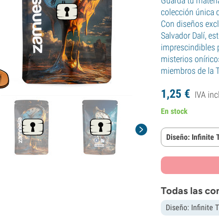
Guarda tu materia
colección única 
Con diseños excl
Salvador Dalí, e
imprescindibles p
misterios onírico
miembros de la 
1,
25
€
IVA inc
En stock
Diseño: Infinite
Todas las co
Diseño: Infinite 