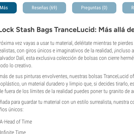
Más
Reseñas (69)
Preguntas
(0)
R
Lock Stash Bags TranceLucid
: Más allá de
róxima vez vayas a usar tu material, deléitate mientras te pierde
ealistas, con giros únicos e imaginativos de la realidad, ¡incluso a
alvador Dalí, esta exclusiva colección de bolsas con cierre her
todo lo creativo.
ás de sus pinturas envolventes, nuestras bolsas TranceLucid of
plástico, un material duradero y limpio que, si decides tirarlo, 
e fuera de los límites de la realidad puedes poner tu granito de 
ñada para guardar tu material con un estilo surrealista, nuestra 
ños únicos:
A-Head of Time
Infinite Time