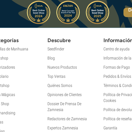
D
egorías
Descubre
Informació
llas de Marihuana
Seedfinder
Centro de ayuda
shop
Blog
Información de l
rizadores
Nuevos Productos
Formas de Pago
olario
Top Ventas
Pedidos & Envíos
tshop
Quiénes Somos
Términos & Condi
s Mágicas
Opiniones de Clientes
Política de Privac
Cookies
 Shop
Dossier De Prensa De
Zamnesia
Política de devol
handising
Redactores de Zamnesia
Política de reseña
as
Expertos Zamnesia
Garantía
jas