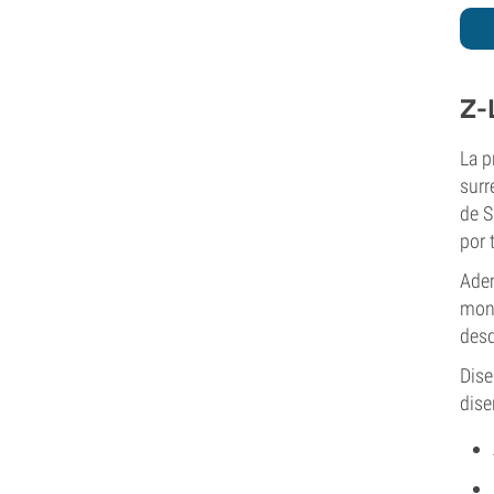
Z-
La p
surr
de S
por 
Adem
mono
desd
Dise
dise