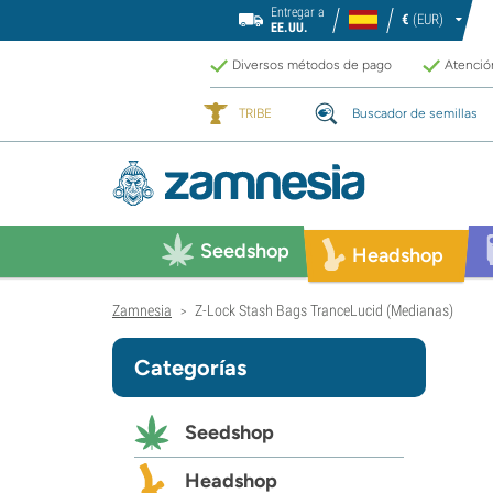
Entregar a
€
(EUR)
EE.UU.
Diversos métodos de pago
Atención
TRIBE
Buscador de semillas
Seedshop
Headshop
Zamnesia
Z-Lock Stash Bags TranceLucid (Medianas)
>
Categorías
Seedshop
Headshop