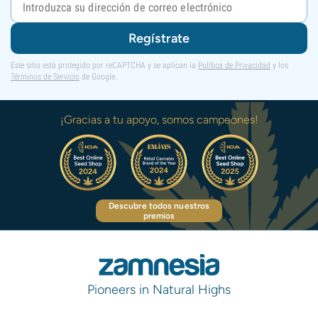
Regístrate
Este sitio está protegido por reCAPTCHA y se aplican la
Política de Privacidad
y los
Términos de Servicio
de Google.
¡Gracias a tu apoyo, somos campeones!
Descubre todos nuestros
premios
Pioneers in Natural Highs