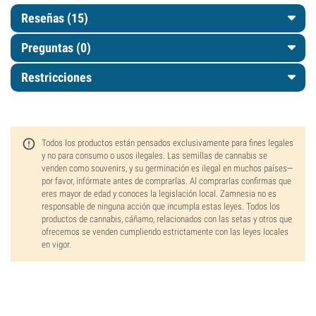
Reseñas (15)
Preguntas
(0)
Restricciones
Todos los productos están pensados exclusivamente para fines legales
y no para consumo o usos ilegales. Las semillas de cannabis se
venden como souvenirs, y su germinación es ilegal en muchos países—
por favor, infórmate antes de comprarlas. Al comprarlas confirmas que
eres mayor de edad y conoces la legislación local. Zamnesia no es
responsable de ninguna acción que incumpla estas leyes. Todos los
productos de cannabis, cáñamo, relacionados con las setas y otros que
ofrecemos se venden cumpliendo estrictamente con las leyes locales
en vigor.