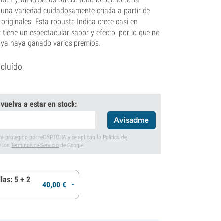
 una variedad cuidadosamente criada a partir de
originales. Esta robusta Indica crece casi en
 tiene un espectacular sabor y efecto, por lo que no
e ya haya ganado varios premios.
ncluído
 vuelva a estar en stock:
Avisadme
está protegido por reCAPTCHA y se aplican la
Política de
y los
Términos de Servicio
de Google.
las: 5 + 2
40,
00
€