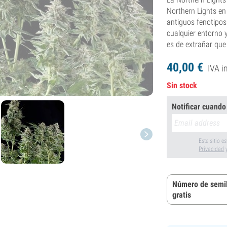
Northern Lights en
antiguos fenotipos 
cualquier entorno y
es de extrañar qu
40,
00
€
IVA i
Sin stock
Notificar cuando
Este sitio 
Privacidad
Número de semil
gratis