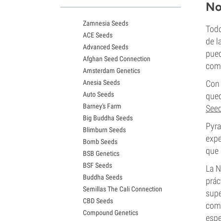
Variedades White Widow
No
Semillas de Northern Lights
Zamnesia Seeds
Semillas de Granddaddy Purple
Todo
ACE Seeds
Semillas de OG Kush
de l
Advanced Seeds
Semillas de Blue Dream
pued
Afghan Seed Connection
Semillas de Lemon Haze
como
Amsterdam Genetics
Semillas de Bruce Banner
Anesia Seeds
Con 
Semillas de Gelato
Auto Seeds
qued
Semillas de Sour Diesel
Barney's Farm
Semillas de Jack Herer
See
Big Buddha Seeds
Semillas de Girl Scout Cookies
Pyra
Blimburn Seeds
Semillas de Wedding Cake
expe
Bomb Seeds
Semillas de Zkittlez
que 
BSB Genetics
Semillas de Pineapple Express
BSF Seeds
Semillas de Chemdawg
La N
Buddha Seeds
Semillas de Hindu Kush
prác
Semillas The Cali Connection
Semillas de Mimosa
supe
CBD Seeds
comp
Compound Genetics
espe