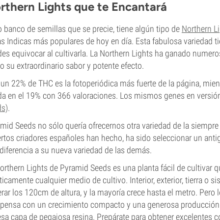
rthern Lights que te Encantará
 banco de semillas que se precie, tiene algún tipo de
Northern L
as Indicas más populares de hoy en día. Esta fabulosa variedad t
es equivocar al cultivarla. La Northern Lights ha ganado numero
 su extraordinario sabor y potente efecto.
un 22% de THC es la fotoperiódica más fuerte de la página, mie
a en el 19% con 366 valoraciones. Los mismos genes en versión
ds)
.
mid Seeds no sólo quería ofrecernos otra variedad de la siempre
rtos criadores españoles han hecho, ha sido seleccionar un antig
diferencia a su nueva variedad de las demás.
orthern Lights de Pyramid Seeds es una planta fácil de cultivar 
ticamente cualquier medio de cultivo. Interior, exterior, tierra o 
rar los 120cm de altura, y la mayoría crece hasta el metro. Pero lo 
ensa con un crecimiento compacto y una generosa producción 
sa capa de pegajosa resina. Prepárate para obtener excelentes 