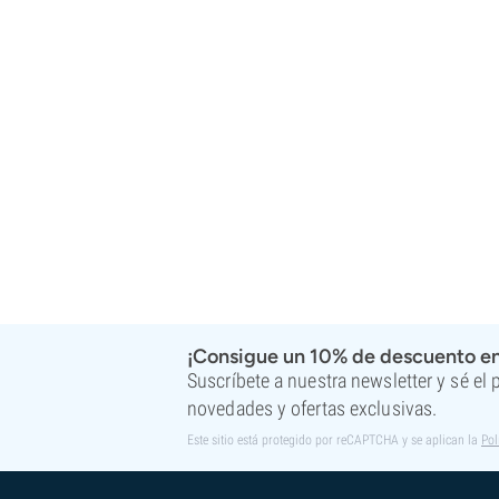
Super Sativa Seed Club
Super Strains
Sweet Seeds
TICAL
T.H. Seeds
Top Tao Seeds
Vision Seeds
VIP Seeds
White Label
World Of Seeds
Bancos de semillas
¡Consigue un 10% de descuento en
Suscríbete a nuestra newsletter y sé el
novedades y ofertas exclusivas.
Este sitio está protegido por reCAPTCHA y se aplican la
Pol