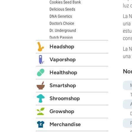
Cookies Seed Bank
luz 
Delicious Seeds
La N
DNA Genetics
una 
Doctor's Choice
estu
Dr. Underground
Dutch Passion
cons
Elite Seeds
Headshop
La N
Eva Seeds
una 
Exotic Seed
Vaporshop
Expert Seeds
Nor
Healthshop
FastBuds
Female Seeds
Smartshop
French Touch Seeds
Garden of Green
Shroomshop
GeneSeeds
Genehtik Seeds
Growshop
D
G13 Labs
Grass-O-Matic
Merchandise
Greenhouse Seeds