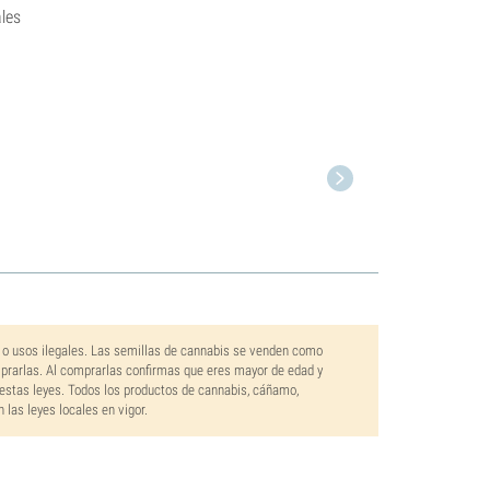
les
 o usos ilegales. Las semillas de cannabis se venden como
mprarlas. Al comprarlas confirmas que eres mayor de edad y
estas leyes. Todos los productos de cannabis, cáñamo,
las leyes locales en vigor.