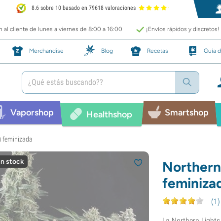
8.6 sobre 10 basado en 79618 valoraciones
 al cliente de lunes a viernes de 8:00 a 16:00
¡Envíos rápidos y discretos!
Merchandise
Blog
Recetas
Guía d
Vaporshop
Smartshop
Healthshop
) feminizada
in stock
Northern
feminiza
(
1
)
La Northern Lights