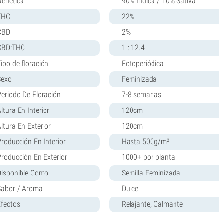
Genética
90% Indica / 10% Sativa
THC
22%
CBD
2%
CBD:THC
1 : 12.4
Tipo de floración
Fotoperiódica
Sexo
Feminizada
Periodo De Floración
7-8 semanas
ltura En Interior
120cm
Altura En Exterior
120cm
Producción En Interior
Hasta 500g/m²
Producción En Exterior
1000+ por planta
Disponible Como
Semilla Feminizada
Sabor / Aroma
Dulce
Efectos
Relajante, Calmante