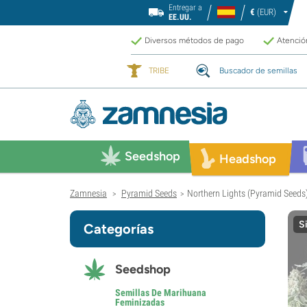
Entregar a
€
(EUR)
EE.UU.
Diversos métodos de pago
Atención
TRIBE
Buscador de semillas
Seedshop
Headshop
Zamnesia
Pyramid Seeds
Northern Lights (Pyramid Seeds
>
>
S
Categorías
Seedshop
Semillas De Marihuana
Feminizadas