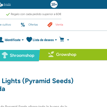
Ayuda
Regalo con cada pedido superior a 60€
e cultivo
Ofertas
Venta
Identifícate
Lista de deseos
Growshop
Shroomshop
 Lights (Pyramid Seeds)
da
 de Pyramid Seeds ofrece todo lo bueno de la