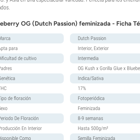
ados.
eberry OG (Dutch Passion) feminizada - Ficha T
Marca
Dutch Passion
Apta para
Interior, Exterior
ificultad de cultivo
Intermedia
Padres
OG Kush x Gorilla Glue x Bluebe
Genética
Indica/Sativa
THC
17%
Tipo de floración
Fotoperiódica
Sexo
Feminizada
Periodo De Floración
8-9 semanas
Producción En Interior
Hasta 500g/m²
Disponible Como
Semilla Feminizada