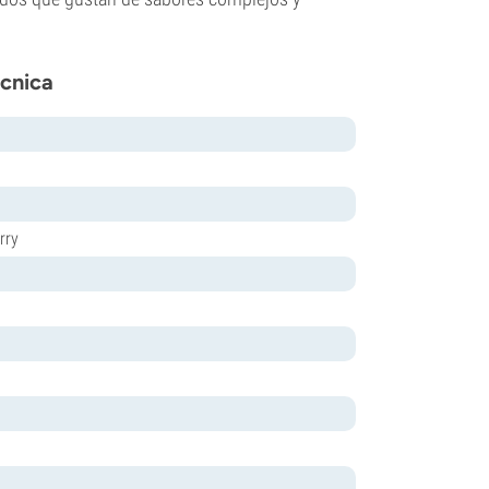
écnica
rry