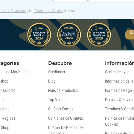
ítica de Privacidad
y los
Términos de Servicio
de Google.
D
egorías
Descubre
Informació
llas de Marihuana
Seedfinder
Centro de ayuda
shop
Blog
Información de l
rizadores
Nuevos Productos
Formas de Pago
olario
Top Ventas
Pedidos & Envíos
tshop
Quiénes Somos
Términos & Condi
s Mágicas
Opiniones de Clientes
Política de Privac
Cookies
 Shop
Dossier De Prensa De
Zamnesia
Política de devol