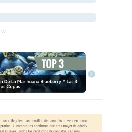
les
n De La Marihuana Blueberry Y Las 3
res Cepas
 o usos ilegales. Las semillas de cannabis se venden como
mprarlas. Al comprarlas confirmas que eres mayor de edad y
estas leyes. Todos los productos de cannabis, cáñamo,