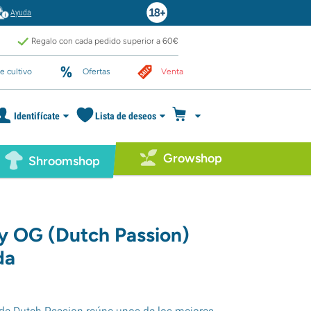
Ayuda
Regalo con cada pedido superior a 60€
e cultivo
Ofertas
Venta
Identifícate
Lista de deseos
Growshop
Shroomshop
y OG (Dutch Passion)
da