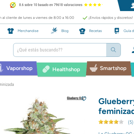
8.6 sobre 10 basado en 79618 valoraciones
 al cliente de lunes a viernes de 8:00 a 16:00
¡Envíos rápidos y discretos!
Merchandise
Blog
Recetas
Guía d
Vaporshop
Smartshop
Healthshop
eminizada
Glueberr
feminiza
(
5
)