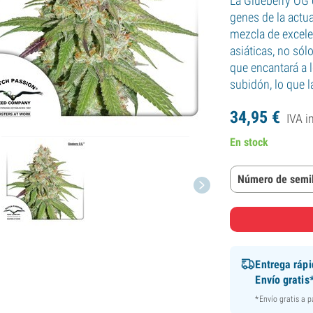
La Glueberry OG 
genes de la actu
mezcla de excele
asiáticas, no sól
que encantará a 
subidón, lo que 
34,
95
€
IVA i
En stock
Número de semil
Entrega ráp
Envío gratis
*Envío gratis a 