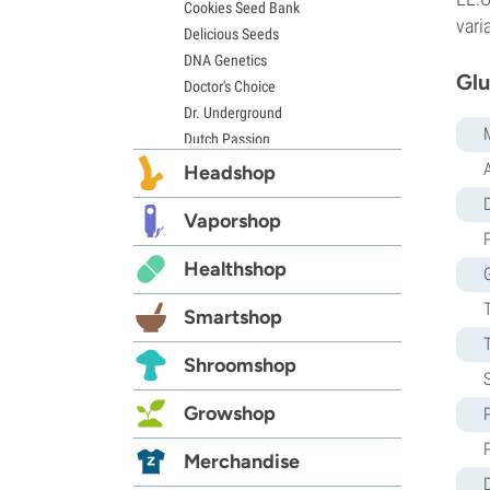
Cookies Seed Bank
vari
Delicious Seeds
DNA Genetics
Glu
Doctor's Choice
Dr. Underground
Dutch Passion
Elite Seeds
Headshop
Eva Seeds
D
Exotic Seed
Vaporshop
Expert Seeds
Healthshop
FastBuds
Female Seeds
Smartshop
French Touch Seeds
Garden of Green
Shroomshop
GeneSeeds
Genehtik Seeds
Growshop
G13 Labs
Grass-O-Matic
Merchandise
Greenhouse Seeds