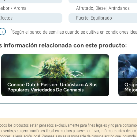
Sabor / Aroma
Afrutado, Diesel, Arándanos
Efectos
Fuerte, Equilibrado
*
Según el banco de semillas cuando se cultiva en condiciones idea
 información relacionada con este producto:
Conoce Dutch Passion: Un Vistazo A Sus
Orige
Populares Variedades De Cannabis
Mejo
odos los productos están pensados exclusivamente para fines legales y no para consumo
ouvenirs, y su germinación es ilegal en muchos países—por favor, infórmate antes de co
onoces la legislación local. Zamnesia no es responsable de ninguna acción que incumpla 