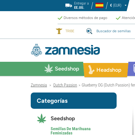
Entregar a
€
(EUR)
EE.UU.
Diversos métodos de pago
Atención
TRIBE
Buscador de semillas
Seedshop
Headshop
Zamnesia
Dutch Passion
Glueberry OG (Dutch Passion) f
>
>
Categorías
Seedshop
Semillas De Marihuana
Feminizadas