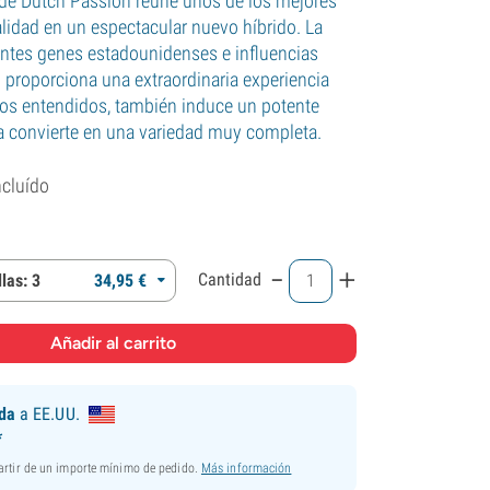
de Dutch Passion reúne unos de los mejores
alidad en un espectacular nuevo híbrido. La
ntes genes estadounidenses e influencias
o proporciona una extraordinaria experiencia
los entendidos, también induce un potente
la convierte en una variedad muy completa.
ncluído
-
+
Cantidad
las: 3
34,
95
€
ida
a EE.UU.
*
partir de un importe mínimo de pedido.
Más información