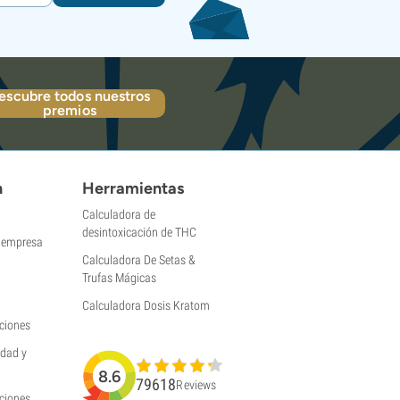
escubre todos nuestros
premios
n
Herramientas
Calculadora de
desintoxicación de THC
a empresa
Calculadora De Setas &
Trufas Mágicas
Calculadora Dosis Kratom
ciones
idad y
8.6
79618
Reviews
uciones