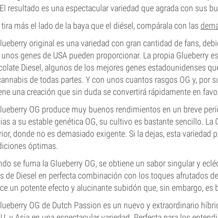
El resultado es una espectacular variedad que agrada con sus bu
e tira más el lado de la baya que el diésel, compárala con las
demá
lueberry original es una variedad con gran cantidad de fans, debi
 unos genes de USA pueden proporcionar. La propia Glueberry es
olate Diesel, algunos de los mejores genes estadounidenses que
cannabis de todas partes. Y con unos cuantos rasgos OG y, por sup
ene una creación que sin duda se convertirá rápidamente en favor
lueberry OG produce muy buenos rendimientos en un breve perío
ias a su estable genética OG, su cultivo es bastante sencillo. La 
rior, donde no es demasiado exigente. Si la dejas, esta variedad 
iciones óptimas.
do se fuma la Glueberry OG, se obtiene un sabor singular y ecléc
s de Diesel en perfecta combinación con los toques afrutados de 
ce un potente efecto y alucinante subidón que, sin embargo, es b
lueberry OG de Dutch Passion es un nuevo y extraordinario híbr
U. y Asia en una espectacular variedad. Perfecta para los enten