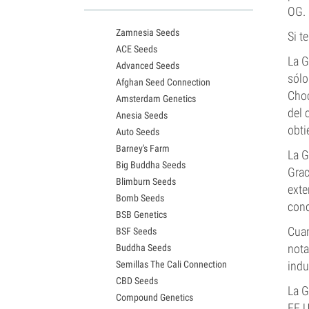
Variedades White Widow
OG. 
Semillas de Northern Lights
Zamnesia Seeds
Semillas de Granddaddy Purple
Si t
ACE Seeds
Semillas de OG Kush
La G
Advanced Seeds
Semillas de Blue Dream
sólo
Afghan Seed Connection
Semillas de Lemon Haze
Choc
Amsterdam Genetics
Semillas de Bruce Banner
del 
Anesia Seeds
Semillas de Gelato
obti
Auto Seeds
Semillas de Sour Diesel
Barney's Farm
Semillas de Jack Herer
La G
Big Buddha Seeds
Semillas de Girl Scout Cookies
Grac
Blimburn Seeds
Semillas de Wedding Cake
exte
Bomb Seeds
Semillas de Zkittlez
cond
BSB Genetics
Semillas de Pineapple Express
Cuan
BSF Seeds
Semillas de Chemdawg
nota
Buddha Seeds
Semillas de Hindu Kush
Semillas The Cali Connection
indu
Semillas de Mimosa
CBD Seeds
La G
Compound Genetics
EE.U