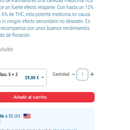
D de Kannabia es una variedad medicinal rica
e un fuerte efecto relajante. Con hasta un 12%
n 6% de THC, esta potente medicina no causa
n ni ningún efecto secundario no deseado. Es
r y recompensa con unos buenos rendimientos
do de floración.
ncluído
-
+
Cantidad
las: 5 + 2
29,
00
€
ida
a EE.UU.
*