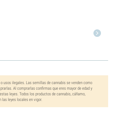
 o usos ilegales. Las semillas de cannabis se venden como
mprarlas. Al comprarlas confirmas que eres mayor de edad y
estas leyes. Todos los productos de cannabis, cáñamo,
las leyes locales en vigor.