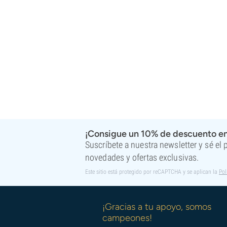
Super Sativa Seed Club
Super Strains
Sweet Seeds
TICAL
T.H. Seeds
Top Tao Seeds
Vision Seeds
VIP Seeds
White Label
World Of Seeds
Bancos de semillas
¡Consigue un 10% de descuento en
Suscríbete a nuestra newsletter y sé el
novedades y ofertas exclusivas.
Este sitio está protegido por reCAPTCHA y se aplican la
Pol
¡Gracias a tu apoyo, somos
campeones!