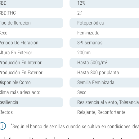
CBD
12%
CBD:THC
2:1
Tipo de floración
Fotoperiódica
Sexo
Feminizada
Periodo De Floración
8-9 semanas
Altura En Exterior
200cm
Producción En Interior
Hasta 500g/m²
Producción En Exterior
Hasta 800 por planta
Disponible Como
Semilla Feminizada
Clima más adecuado:
Seco
esiliencia
Resistencia al viento, Tolerancia
Efectos
Relajante, Reconfortante
*
Según el banco de semillas cuando se cultiva en condiciones idea