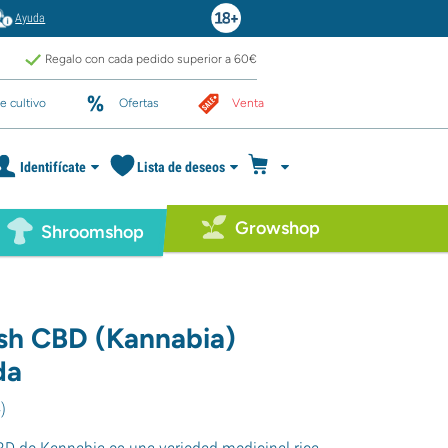
Ayuda
Regalo con cada pedido superior a 60€
e cultivo
Ofertas
Venta
Identifícate
Lista de deseos
Growshop
Shroomshop
h CBD (Kannabia)
da
4
)