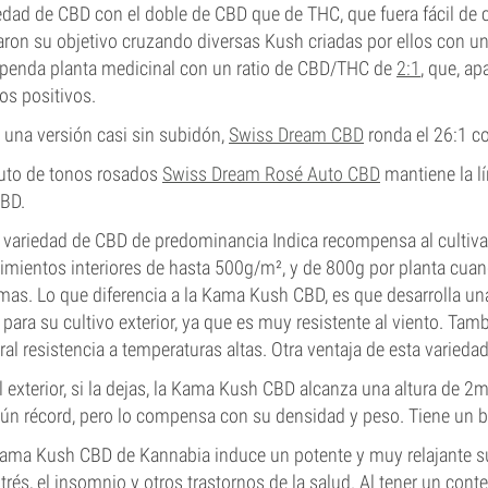
edad de CBD con el doble de CBD que de THC, que fuera fácil de c
aron su objetivo cruzando diversas Kush criadas por ellos con un
penda planta medicinal con un ratio de CBD/THC de
2:1
, que, ap
os positivos.
 una versión casi sin subidón,
Swiss Dream CBD
ronda el 26:1 
uto de tonos rosados
Swiss Dream Rosé Auto CBD
mantiene la l
BD.
 variedad de CBD de predominancia Indica recompensa al cultiv
imientos interiores de hasta 500g/m², y de 800g por planta cuand
mas. Lo que diferencia a la Kama Kush CBD, es que desarrolla u
 para su cultivo exterior, ya que es muy resistente al viento. Tam
ral resistencia a temperaturas altas. Otra ventaja de esta varied
l exterior, si la dejas, la Kama Kush CBD alcanza una altura de 2
ún récord, pero lo compensa con su densidad y peso. Tiene un b
ama Kush CBD de Kannabia induce un potente y muy relajante subid
strés, el insomnio y otros trastornos de la salud. Al tener un co