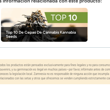
 información relacionada con este producto:
Top 10 De Cepas De Cannabis Kannabia
Seeds
odos los productos están pensados exclusivamente para fines legales y no para consumo
ouvenirs, y su germinación es ilegal en muchos países—por favor, infórmate antes de co
onoces la legislación local. Zamnesia no es responsable de ninguna acción que incumpla 
elacionados con las setas y otros que ofrecemos se venden cumpliendo estrictamente con 