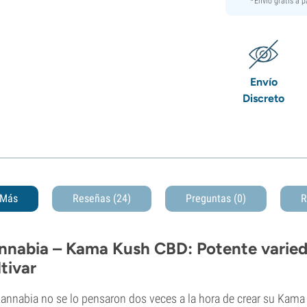
*Envío gratis a 
Envío
Discreto
Más
Reseñas (24)
Preguntas
(0)
R
nnabia – Kama Kush CBD: Potente varied
ltivar
annabia no se lo pensaron dos veces a la hora de crear su Kama