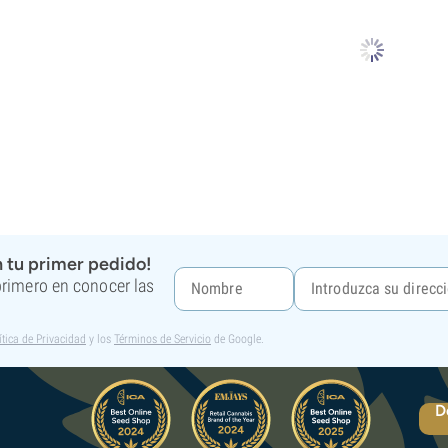
 tu primer pedido!
 primero en conocer las
ítica de Privacidad
y los
Términos de Servicio
de Google.
D