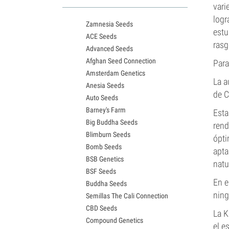
Variedades White Widow
vari
Semillas de Northern Lights
logr
Zamnesia Seeds
Semillas de Granddaddy Purple
estu
ACE Seeds
Semillas de OG Kush
rasg
Advanced Seeds
Semillas de Blue Dream
Afghan Seed Connection
Semillas de Lemon Haze
Para
Amsterdam Genetics
Semillas de Bruce Banner
La a
Anesia Seeds
Semillas de Gelato
de C
Auto Seeds
Semillas de Sour Diesel
Barney's Farm
Semillas de Jack Herer
Esta
Big Buddha Seeds
Semillas de Girl Scout Cookies
rend
Blimburn Seeds
Semillas de Wedding Cake
ópti
Bomb Seeds
Semillas de Zkittlez
apta
BSB Genetics
Semillas de Pineapple Express
natu
BSF Seeds
Semillas de Chemdawg
En e
Buddha Seeds
Semillas de Hindu Kush
ning
Semillas The Cali Connection
Semillas de Mimosa
CBD Seeds
La K
Compound Genetics
el e