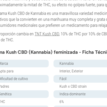
ximadamente la mitad de THC, su efecto no golpea fuerte, para qu
ama Kush CBD de Kannabia es una maravillosa variedad medicin
tivos que la convierten en una marihuana muy completa y grata de
umidores medicinales que prefieren un medicamento para relajarse
roporción cambia en
TNT Kush CBD
, 10% de THC por 10% de CB
 de THC.
a Kush CBD (Kannabia) feminizada - Ficha Técn
Marca
Kannabia
Apta para
Interior, Exterior
ificultad de cultivo
Fácil
Padres
Kush x CBD strain
Genética
Indica-dominante
THC
6%