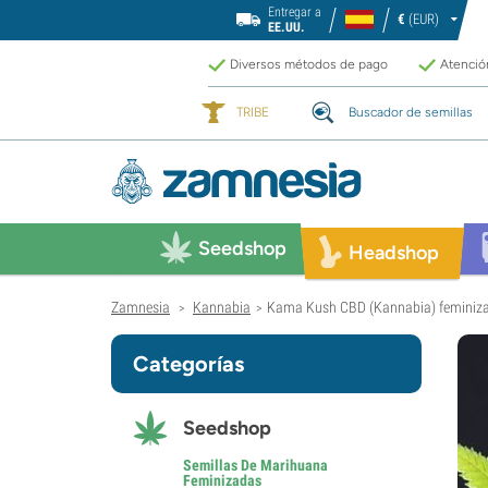
Entregar a
€
(EUR)
EE.UU.
Diversos métodos de pago
Atención
TRIBE
Buscador de semillas
Seedshop
Headshop
Zamnesia
Kannabia
Kama Kush CBD (Kannabia) feminiz
>
>
Categorías
Seedshop
Semillas De Marihuana
Feminizadas