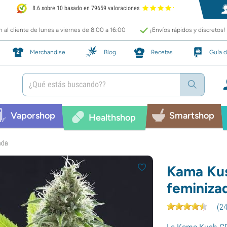
8.6 sobre 10 basado en 79659 valoraciones
 al cliente de lunes a viernes de 8:00 a 16:00
¡Envíos rápidos y discretos!
Merchandise
Blog
Recetas
Guía d
Vaporshop
Smartshop
Healthshop
ada
Kama Kus
feminiza
(
2