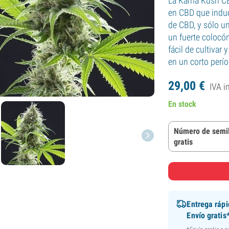
La Kama Kush CB
en CBD que induc
de CBD, y sólo u
un fuerte colocó
fácil de cultiva
en un corto perío
29,
00
€
IVA i
En stock
Número de semil
gratis
Entrega ráp
Envío gratis