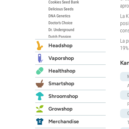
Cookies Seed Bank
apro
Delicious Seeds
La K
DNA Genetics
posi
Doctor's Choice
Dr. Underground
cons
Dutch Passion
La p
Elite Seeds
Headshop
19%
Eva Seeds
Exotic Seed
Vaporshop
Kam
Expert Seeds
Healthshop
FastBuds
Female Seeds
Smartshop
French Touch Seeds
Garden of Green
D
Shroomshop
GeneSeeds
Genehtik Seeds
Growshop
G13 Labs
Grass-O-Matic
Merchandise
Greenhouse Seeds