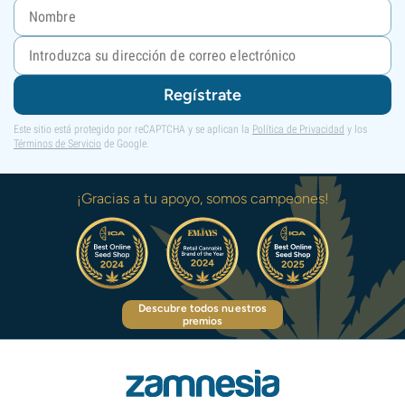
Regístrate
Este sitio está protegido por reCAPTCHA y se aplican la
Política de Privacidad
y los
Términos de Servicio
de Google.
¡Gracias a tu apoyo, somos campeones!
Descubre todos nuestros
premios