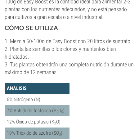
100g de Easy Boost es la cantidad ideal para alimentar 2-3
plantas con los nutrientes adecuados, y no está pensado
para cultivos a gran escala o a nivel industrial.
CÓMO SE UTILIZA
1. Mezcla 50-100g de Easy Boost con 20 litros de sustrato.
2. Planta las semillas o los clones y mantenlos bien
hidratados.
3. Tus plantas obtendrán una completa nutrición durante un
máximo de 12 semanas.
ANÁLISIS
6% Nitrógeno (N)
7% Anhídrido fosfórico (P
O
)
2
5
12% Óxido de potasio (K
O)
2
10% Trióxido de azufre (SO
)
3