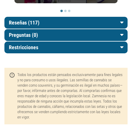
Reseñas (117)
Preguntas
(0)
Restricciones
Todos los productos están pensados exclusivamente para fines legales
y no para consumo o usos ilegales. Las semillas de cannabis se
venden como souvenirs, y su germinación es ilegal en muchos países—
por favor, infórmate antes de comprarlas. Al comprarlas confirmas que
eres mayor de edad y conoces la legislación local. Zamnesia no es
responsable de ninguna acción que incumpla estas leyes. Todos los
productos de cannabis, cáñamo, relacionados con las setas y otros que
ofrecemos se venden cumpliendo estrictamente con las leyes locales
en vigor.