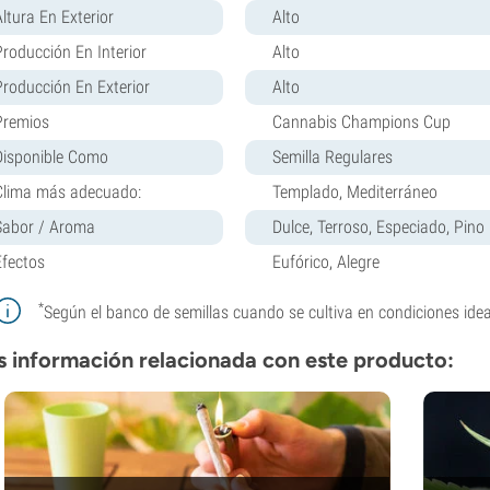
Altura En Exterior
Alto
Producción En Interior
Alto
Producción En Exterior
Alto
Premios
Cannabis Champions Cup
Disponible Como
Semilla Regulares
Clima más adecuado:
Templado, Mediterráneo
Sabor / Aroma
Dulce, Terroso, Especiado, Pino
Efectos
Eufórico, Alegre
*
Según el banco de semillas cuando se cultiva en condiciones idea
 información relacionada con este producto: