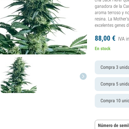
ganadora de la Can
aroma terroso y n
resina. La Mother'
excelentes genes d
88,
00
€
IVA i
En stock
Compra 3 unid
Compra 5 unid
Compra 10 uni
Número de semil