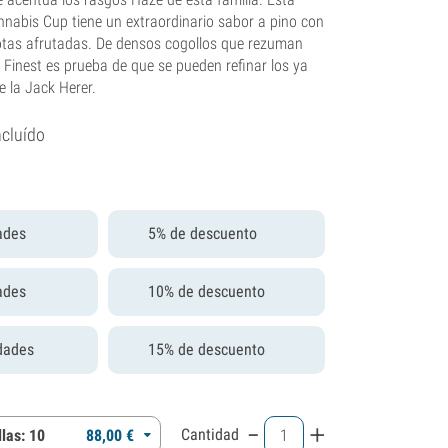
nabis Cup tiene un extraordinario sabor a pino con
otas afrutadas. De densos cogollos que rezuman
s Finest es prueba de que se pueden refinar los ya
e la Jack Herer.
ncluído
ades
5% de descuento
ades
10% de descuento
dades
15% de descuento
-
+
Cantidad
las: 10
88,
00
€