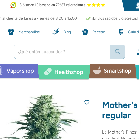
8.6 sobre 10 basado en 79687 valoraciones
 al cliente de lunes a viernes de 8:00 a 16:00
¡Envíos rápidos y discretos!
Merchandise
Blog
Recetas
Guía d
Vaporshop
Smartshop
Healthshop
r
Mother's
regular
La Mother's Finest
cría Jack Herer qu