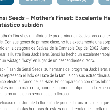
nsi Seeds – Mother’s Finest: Excelente 
ntástico subidón
other's Finest es un híbrido de predominancia Sativa procedente
ds
. Con sus genes de primera clase, no fue exactamente una sorp
io en la categoría de Sativas de la Cannabis Cup del 2002. Aunq
rar la ilustre línea Jack Herer, Sensi ha hecho un excelente trab
r un vástago “hazy” en lugar de un descendiente directo.
ack Flash de Sensi Seeds, su hermana del programa Jack Herer, 
st representa el lado de Haze de la familia con sus extraordinari
ípico efecto eufórico de las Haze. En comparación con otros híbrid
st es mucho más corto, aunque algunos fenotipos son la excepci
sitarán unas ocho semanas para florecer.
elicioso olor durante la floración te puede dar una idea de lo qu
cha. Las plantas hembras de esta variedad regular desarrollan 