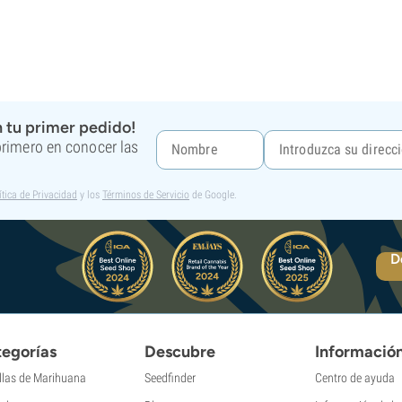
 tu primer pedido!
 primero en conocer las
ítica de Privacidad
y los
Términos de Servicio
de Google.
D
egorías
Descubre
Informació
llas de Marihuana
Seedfinder
Centro de ayuda