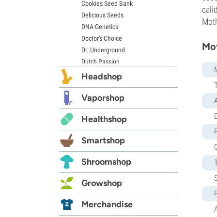
Cookies Seed Bank
cali
Delicious Seeds
Moth
DNA Genetics
Doctor's Choice
Mot
Dr. Underground
Dutch Passion
Elite Seeds
Headshop
Eva Seeds
Exotic Seed
Vaporshop
Expert Seeds
D
Healthshop
FastBuds
Female Seeds
Smartshop
French Touch Seeds
Garden of Green
Shroomshop
GeneSeeds
Genehtik Seeds
Growshop
G13 Labs
Grass-O-Matic
Merchandise
A
Greenhouse Seeds