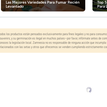
Las Mejores Variedades Para Fumar Recién
Top 5
Levantado
Para 
odos los productos están pensados exclusivamente para fines legales y no para consumo
ouvenirs, y su germinación es ilegal en muchos países—por favor, infórmate antes de co
onoces la legislación local. Zamnesia no es responsable de ninguna acción que incumpla 
elacionados con las setas y otros que ofrecemos se venden cumpliendo estrictamente con 