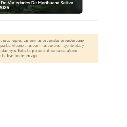
 De Variedades De Marihuana Sativa
2026
 o usos ilegales. Las semillas de cannabis se venden como
mprarlas. Al comprarlas confirmas que eres mayor de edad y
estas leyes. Todos los productos de cannabis, cáñamo,
las leyes locales en vigor.