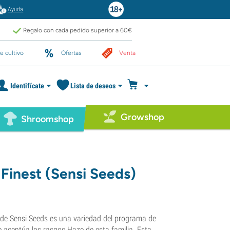
Ayuda
Regalo con cada pedido superior a 60€
e cultivo
Ofertas
Venta
Identifícate
Lista de deseos
Growshop
Shroomshop
 Finest (Sensi Seeds)
 de Sensi Seeds es una variedad del programa de
e acentúa los rasgos Haze de esta familia. Esta