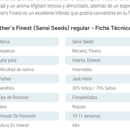
dad y un aroma Afghani terroso y almizclado, además de un especi
er's Finest es un excelente híbrido que podría convertirse en tu f
her's Finest (Sensi Seeds) regular - Ficha Técnic
Marca
Sensi Seeds
Terpenos
Mirceno, Pineno
Apta para
Interior, Exterior
ificultad de cultivo
Intermedia
Padres
Jack Herer
Genética
30% Indica / 70% Sativa
Tipo de floración
Fotoperiódica
Sexo
Regular
Periodo De Floración
10-11 semanas
ltura En Interior
Alto