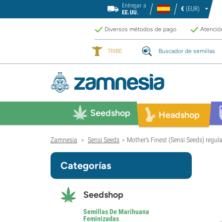
Entregar a
€
(EUR)
EE.UU.
Diversos métodos de pago
Atención
TRIBE
Buscador de semillas
Seedshop
Headshop
Zamnesia
Sensi Seeds
Mother's Finest (Sensi Seeds) regula
>
>
Categorías
Seedshop
Semillas De Marihuana
Feminizadas