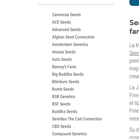
Variedades White Widow
Semillas de Northern Lights
Zamnesia Seeds
Semillas de Granddaddy Purple
Se
ACE Seeds
Semillas de OG Kush
fa
Advanced Seeds
Semillas de Blue Dream
Afghan Seed Connection
Semillas de Lemon Haze
Amsterdam Genetics
La M
Semillas de Bruce Banner
Anesia Seeds
See
Semillas de Gelato
Auto Seeds
Semillas de Sour Diesel
prem
Barney's Farm
Semillas de Jack Herer
mejo
Big Buddha Seeds
Semillas de Girl Scout Cookies
crea
Blimburn Seeds
Semillas de Wedding Cake
La J
Bomb Seeds
Semillas de Zkittlez
Fine
BSB Genetics
Semillas de Pineapple Express
el t
BSF Seeds
Semillas de Chemdawg
Fine
Buddha Seeds
Semillas de Hindu Kush
nece
Semillas The Cali Connection
Semillas de Mimosa
CBD Seeds
Su d
Compound Genetics
cose