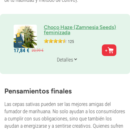
Choco Haze (Zamnesia Seeds)
feminizada
125
Padres
17,
84
€
20,
99
€
Chocolate Thai x Cannalope Haze
Genética
Detalles
10% Indica /
90% Sativa
Periodo De Floración
9-10 semanas
THC
19%
Pensamientos finales
CBD
0-1%
Las cepas sativas pueden ser las mejores amigas del
Tipo de floración
Fotoperiódica
fumador de marihuana. No solo ayudan a los consumidores
a cumplir con sus obligaciones, sino que también los
ayudan a energizarse y a sentirse creativos. Quienes sufren