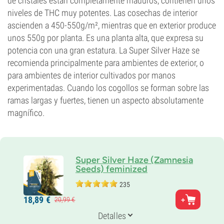
de cristales están completamente maduros, contienen unos
niveles de THC muy potentes. Las cosechas de interior
ascienden a 450-550g/m², mientras que en exterior produce
unos 550g por planta. Es una planta alta, que expresa su
potencia con una gran estatura. La Super Silver Haze se
recomienda principalmente para ambientes de exterior, o
para ambientes de interior cultivados por manos
experimentadas. Cuando los cogollos se forman sobre las
ramas largas y fuertes, tienen un aspecto absolutamente
magnífico.
Super Silver Haze (Zamnesia
Seeds) feminized
235
Padres
18,
89
€
20,
99
€
Haze x (Skunk x Northern Light)
Genética
Detalles
25% Indica /
75% Sativa