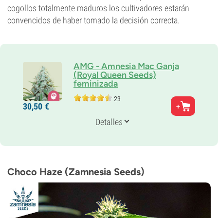
cogollos totalmente maduros los cultivadores estarán
convencidos de haber tomado la decisión correcta.
AMG - Amnesia Mac Ganja
(Royal Queen Seeds)
feminizada
23
Padres
30,
50
€
Amnesia x Mexican Haze
Genética
Detalles
20% Indica /
80% Sativa
Periodo De Floración
10-11 semanas
THC
22%
Choco Haze (Zamnesia Seeds)
CBD
Bajo
Tipo de floración
Fotoperiódica