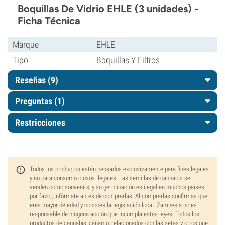
Boquillas De Vidrio EHLE (3 unidades) -
Ficha Técnica
Marque
EHLE
Tipo
Boquillas Y Filtros
Reseñas (9)
Preguntas
(1)
Restricciones
Todos los productos están pensados exclusivamente para fines legales
y no para consumo o usos ilegales. Las semillas de cannabis se
venden como souvenirs, y su germinación es ilegal en muchos países—
por favor, infórmate antes de comprarlas. Al comprarlas confirmas que
eres mayor de edad y conoces la legislación local. Zamnesia no es
responsable de ninguna acción que incumpla estas leyes. Todos los
productos de cannabis, cáñamo, relacionados con las setas y otros que