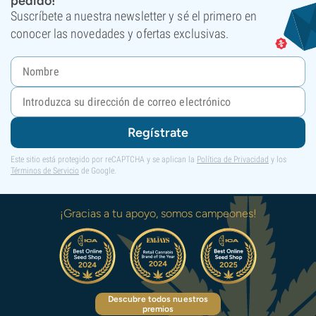
pedido!
Suscríbete a nuestra newsletter y sé el primero en
conocer las novedades y ofertas exclusivas.
Regístrate
Este sitio está protegido por reCAPTCHA y se aplican la
Política de Privacidad
y los
Términos de Servicio
de Google.
¡Gracias a tu apoyo, somos campeones!
Descubre todos nuestros
premios