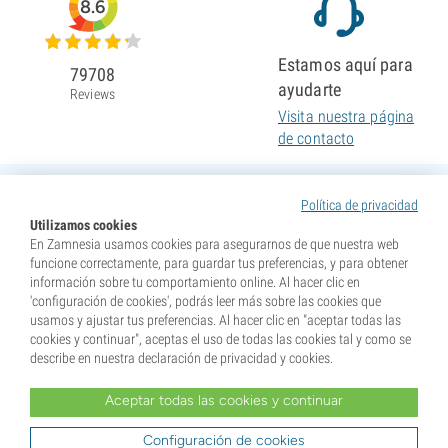
8.6
Estamos aquí para
79708
ayudarte
Reviews
Visita nuestra página
de contacto
Política de privacidad
Utilizamos cookies
En Zamnesia usamos cookies para asegurarnos de que nuestra web
funcione correctamente, para guardar tus preferencias, y para obtener
información sobre tu comportamiento online. Al hacer clic en
'configuración de cookies', podrás leer más sobre las cookies que
usamos y ajustar tus preferencias. Al hacer clic en "aceptar todas las
cookies y continuar", aceptas el uso de todas las cookies tal y como se
describe en nuestra declaración de privacidad y cookies.
Aceptar todas las cookies y continuar
* Nuestras semillas se venden como suvenires. La germinación de semillas es ilegal en muchos
países. Infórmate antes de efectuar tu compra. Al realizar tu pedido indicas que eres mayor de edad en
tu lugar de residencia y que conoces las normativas locales. También eximes de toda responsabilidad a
Configuración de cookies
Zamnesia si actúas al margen de ellas.