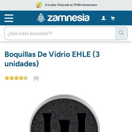
8.6 sobre 10 basado en 79708 valoraciones
Boquillas De Vidrio EHLE (3
unidades)
(
9
)