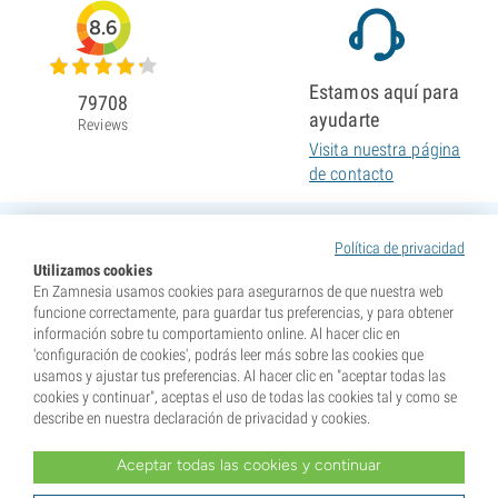
8.6
Estamos aquí para
79708
ayudarte
Reviews
Visita nuestra página
de contacto
Política de privacidad
Utilizamos cookies
En Zamnesia usamos cookies para asegurarnos de que nuestra web
funcione correctamente, para guardar tus preferencias, y para obtener
información sobre tu comportamiento online. Al hacer clic en
'configuración de cookies', podrás leer más sobre las cookies que
usamos y ajustar tus preferencias. Al hacer clic en "aceptar todas las
cookies y continuar", aceptas el uso de todas las cookies tal y como se
describe en nuestra declaración de privacidad y cookies.
Aceptar todas las cookies y continuar
* Nuestras semillas se venden como suvenires. La germinación de semillas es ilegal en muchos
países. Infórmate antes de efectuar tu compra. Al realizar tu pedido indicas que eres mayor de edad en