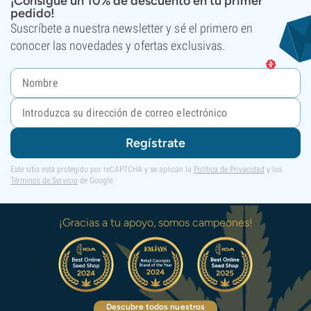
¡Consigue un 10% de descuento en tu primer
pedido!
Suscríbete a nuestra newsletter y sé el primero en
conocer las novedades y ofertas exclusivas.
Regístrate
Este sitio está protegido por reCAPTCHA y se aplican la
Política de Privacidad
y los
Términos de Servicio
de Google.
¡Gracias a tu apoyo, somos campeones!
Descubre todos nuestros