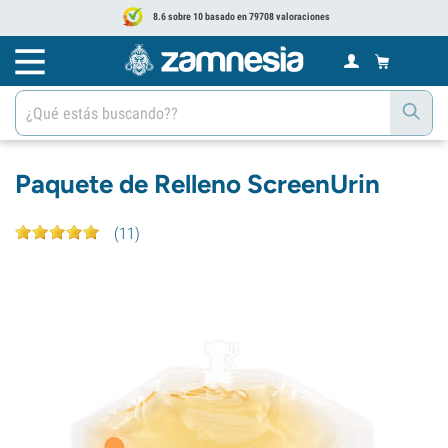
8.6 sobre 10 basado en 79708 valoraciones
Paquete de Relleno ScreenUrin
(
11
)