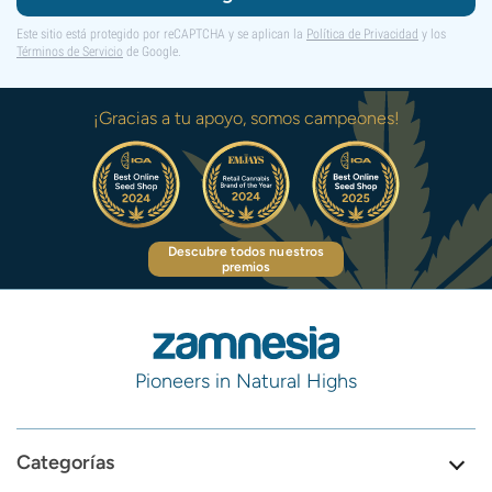
Este sitio está protegido por reCAPTCHA y se aplican la
Política de Privacidad
y los
Términos de Servicio
de Google.
¡Gracias a tu apoyo, somos campeones!
Descubre todos nuestros
premios
Pioneers in Natural Highs
Categorías