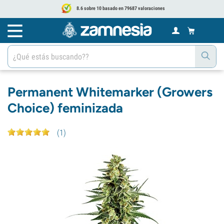
8.6 sobre 10 basado en 79687 valoraciones
Permanent Whitemarker (Growers
Choice) feminizada
(
1
)