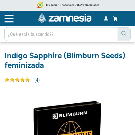
8.6 sobre 10 basado en 79659 valoraciones
Indigo Sapphire (Blimburn Seeds)
feminizada
(
4
)