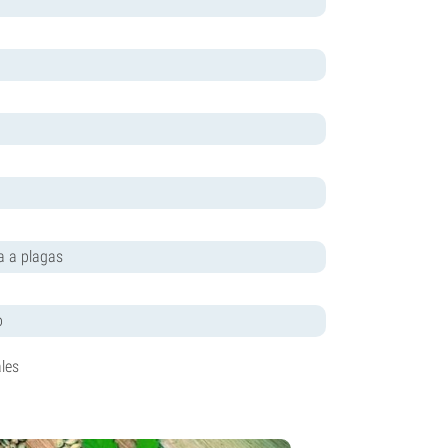
a a plagas
o
les