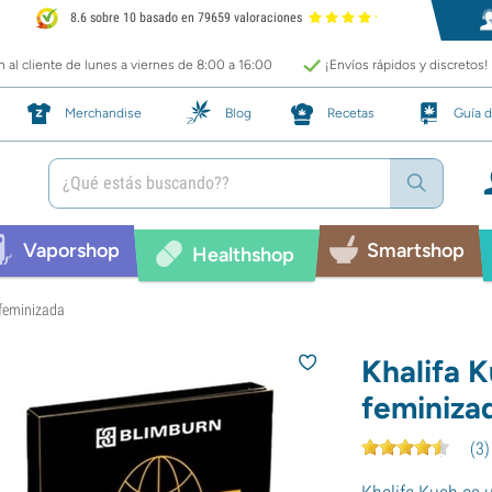
8.6 sobre 10 basado en 79659 valoraciones
 al cliente de lunes a viernes de 8:00 a 16:00
¡Envíos rápidos y discretos!
Merchandise
Blog
Recetas
Guía d
Vaporshop
Smartshop
Healthshop
 feminizada
Khalifa 
feminiza
(
3
)