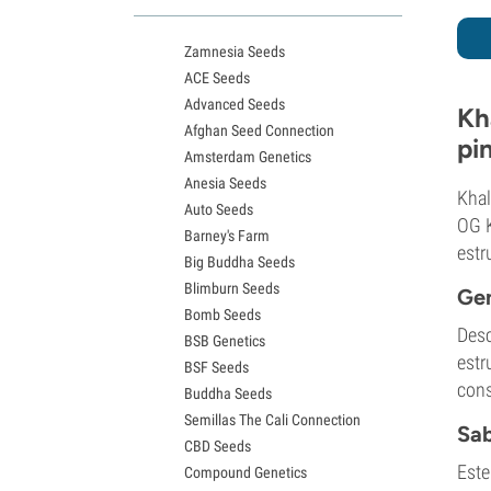
Variedades White Widow
Semillas de Northern Lights
Zamnesia Seeds
Semillas de Granddaddy Purple
ACE Seeds
Semillas de OG Kush
Advanced Seeds
Semillas de Blue Dream
Kh
Afghan Seed Connection
Semillas de Lemon Haze
pi
Amsterdam Genetics
Semillas de Bruce Banner
Anesia Seeds
Semillas de Gelato
Khal
Auto Seeds
Semillas de Sour Diesel
OG K
Barney's Farm
Semillas de Jack Herer
estr
Big Buddha Seeds
Semillas de Girl Scout Cookies
Blimburn Seeds
Semillas de Wedding Cake
Gen
Bomb Seeds
Semillas de Zkittlez
Desc
BSB Genetics
Semillas de Pineapple Express
estr
BSF Seeds
Semillas de Chemdawg
cons
Buddha Seeds
Semillas de Hindu Kush
Semillas The Cali Connection
Semillas de Mimosa
Sa
CBD Seeds
Este
Compound Genetics