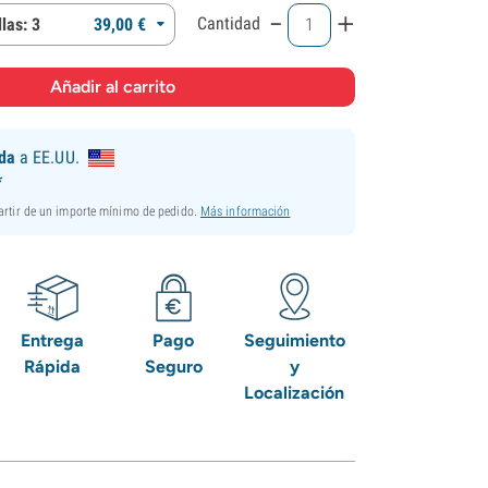
-
+
Cantidad
las: 3
39,
00
€
ida
a EE.UU.
*
partir de un importe mínimo de pedido.
Más información
Entrega
Pago
Seguimiento
Rápida
Seguro
y
Localización