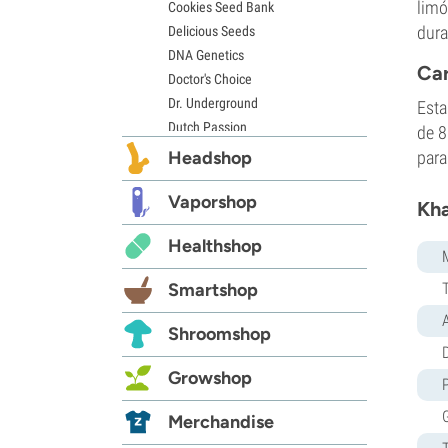
limó
Cookies Seed Bank
dura
Delicious Seeds
DNA Genetics
Car
Doctor's Choice
Dr. Underground
Esta
Dutch Passion
de 8
Elite Seeds
Headshop
para
Eva Seeds
Exotic Seed
Vaporshop
Kha
Expert Seeds
Healthshop
FastBuds
Female Seeds
Smartshop
French Touch Seeds
Garden of Green
Shroomshop
GeneSeeds
D
Genehtik Seeds
Growshop
G13 Labs
Grass-O-Matic
Merchandise
Greenhouse Seeds