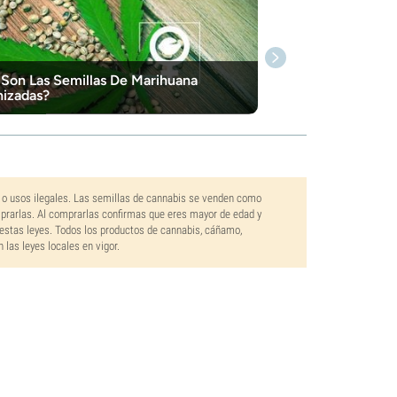
Son Las Semillas De Marihuana
izadas?
 o usos ilegales. Las semillas de cannabis se venden como
mprarlas. Al comprarlas confirmas que eres mayor de edad y
estas leyes. Todos los productos de cannabis, cáñamo,
las leyes locales en vigor.