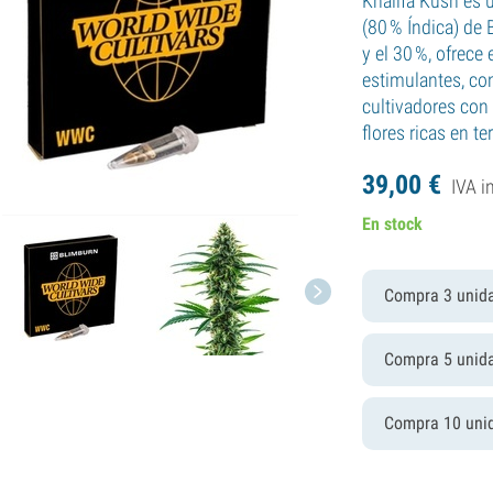
Khalifa Kush es 
(80 % Índica) de
y el 30 %, ofrece
estimulantes, con
cultivadores con
flores ricas en t
39,
00
€
IVA i
En stock
Compra 3 unid
Compra 5 unid
Compra 10 uni