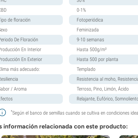
THC
30%
CBD
0-1%
Tipo de floración
Fotoperiódica
Sexo
Feminizada
Periodo De Floración
9-10 semanas
Producción En Interior
Hasta 500g/m²
Producción En Exterior
Hasta 500 por planta
Clima más adecuado:
Templado
esiliencia
Resistencia al moho, Resistenci
Sabor / Aroma
Terroso, Pino, Limón, Ácido
Efectos
Relajante, Eufórico, Somnolient
*
Según el banco de semillas cuando se cultiva en condiciones idea
 información relacionada con este producto: