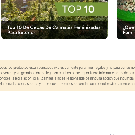
Top 10 De Cepas De Cannabis Feminizadas
¿Qué 
Para Exterior
Femin
odos los productos están pensados exclusivamente para fines legales y no para consumo
ouvenirs, y su germinación es ilegal en muchos países—por favor, infórmate antes de co
onoces la legislación local. Zamnesia no es responsable de ninguna acción que incumpla 
elacionados con las setas y otros que ofrecemos se venden cumpliendo estrictamente con 