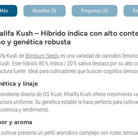
Más
Reseñas (3)
Preguntas
(0)
Re
alifa Kush – Híbrido índica con alto cont
no y genética robusta
ifa Kush de
Blimburn Seeds
es una variedad de cannabis feminiza
ush. Este híbrido 80 % índica / 20 % sativa destaca por su alto c
uctura fuerte. Ideal para cultivadores que buscan cogollos denso
ética y linaje
endiente directa de OG Kush, Khalifa Kush ofrece crecimiento v
uctura uniforme. Su genética estable la hace perfecta para cultiv
istencia y rendimiento.
bor y aroma
 cultivar presenta un perfil aromático complejo con notas terrosa