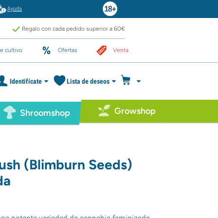
Ayuda
Regalo con cada pedido superior a 60€
e cultivo
Ofertas
Venta
Identifícate
Lista de deseos
Growshop
Shroomshop
Kush (Blimburn Seeds)
da