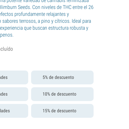
una potente variedad de cannabis feminizada
 Blimburn Seeds. Con niveles de THC entre el 26
 efectos profundamente relajantes y
 sabores terrosos, a pino y cítricos. Ideal para
 experiencia que buscan estructura robusta y
erpenos.
ncluído
ades
5% de descuento
ades
10% de descuento
dades
15% de descuento