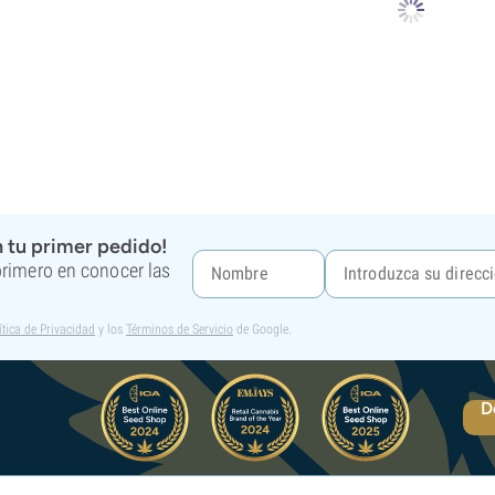
 tu primer pedido!
 primero en conocer las
ítica de Privacidad
y los
Términos de Servicio
de Google.
D