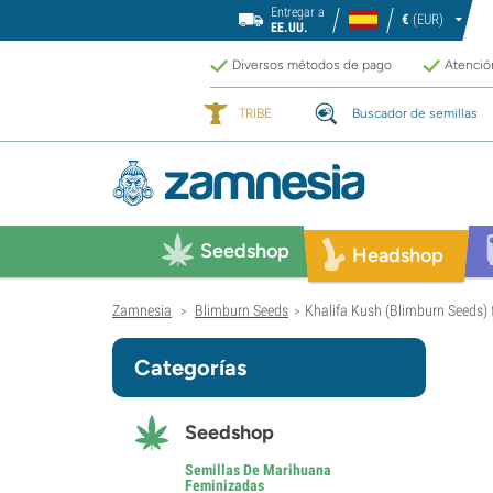
Entregar a
€
(EUR)
EE.UU.
Diversos métodos de pago
Atención
TRIBE
Buscador de semillas
Seedshop
Headshop
Zamnesia
Blimburn Seeds
Khalifa Kush (Blimburn Seeds)
>
>
Categorías
Seedshop
Semillas De Marihuana
Feminizadas