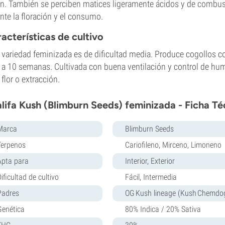
n. También se perciben matices ligeramente ácidos y de combustib
nte la floración y el consumo.
acterísticas de cultivo
 variedad feminizada es de dificultad media. Produce cogollos 
 a 10 semanas. Cultivada con buena ventilación y control de hu
 flor o extracción.
lifa Kush (Blimburn Seeds) feminizada - Ficha Té
Marca
Blimburn Seeds
Terpenos
Cariofileno, Mirceno, Limoneno
Apta para
Interior, Exterior
ificultad de cultivo
Fácil, Intermedia
Padres
OG Kush lineage (Kush Chemdog
Genética
80% Indica / 20% Sativa