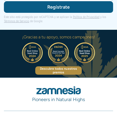
Regístrate
Este sitio está protegido por reCAPTCHA y se aplican la
Política de Privacidad
y los
Términos de Servicio
de Google.
¡Gracias a tu apoyo, somos campeones!
Descubre todos nuestros
premios
Pioneers in Natural Highs