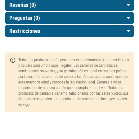
Reseñas (0)
Preguntas
(0)
Restricciones
Todos los productos están pensados exclusivamente para fines legales
y no para consumo o usos ilegales. Las semillas de cannabis se
venden como souvenirs, y su germinación es ilegal en muchos países—
por favor, infórmate antes de comprarlas. Al comprarlas confirmas que
eres mayor de edad y conoces la legislación local. Zamnesia no es
responsable de ninguna acción que incumpla estas leyes. Todos los
productos de cannabis, cáñamo, relacionados con las setas y otros que
ofrecemos se venden cumpliendo estrictamente con las leyes locales
en vigor.