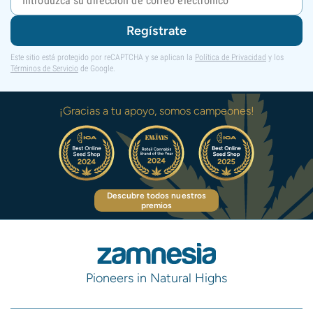
Regístrate
Este sitio está protegido por reCAPTCHA y se aplican la
Política de Privacidad
y los
Términos de Servicio
de Google.
¡Gracias a tu apoyo, somos campeones!
Descubre todos nuestros
premios
Pioneers in Natural Highs