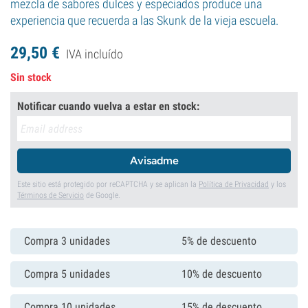
mezcla de sabores dulces y especiados produce una
experiencia que recuerda a las Skunk de la vieja escuela.
29,
50
€
IVA incluído
Sin stock
Notificar cuando vuelva a estar en stock:
Avisadme
Este sitio está protegido por reCAPTCHA y se aplican la
Política de Privacidad
y los
Términos de Servicio
de Google.
Compra 3 unidades
5% de descuento
Compra 5 unidades
10% de descuento
Compra 10 unidades
15% de descuento