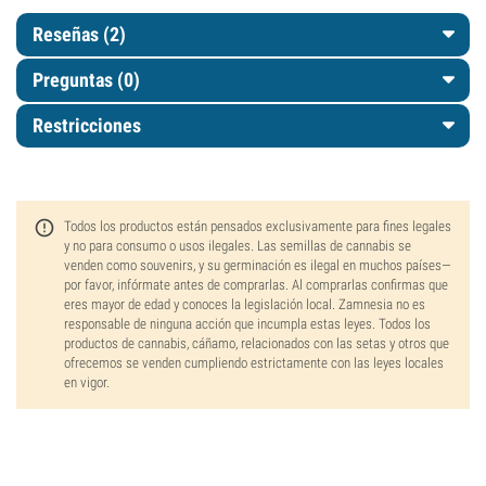
Reseñas (2)
Preguntas
(0)
Restricciones
Todos los productos están pensados exclusivamente para fines legales
y no para consumo o usos ilegales. Las semillas de cannabis se
venden como souvenirs, y su germinación es ilegal en muchos países—
por favor, infórmate antes de comprarlas. Al comprarlas confirmas que
eres mayor de edad y conoces la legislación local. Zamnesia no es
responsable de ninguna acción que incumpla estas leyes. Todos los
productos de cannabis, cáñamo, relacionados con las setas y otros que
ofrecemos se venden cumpliendo estrictamente con las leyes locales
en vigor.