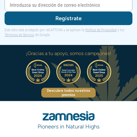
Regístrate
Este sitio está protegido por reCAPTCHA y se aplican la
Política de Privacidad
y los
Términos de Servicio
de Google.
¡Gracias a tu apoyo, somos campeones!
Descubre todos nuestros
premios
Pioneers in Natural Highs